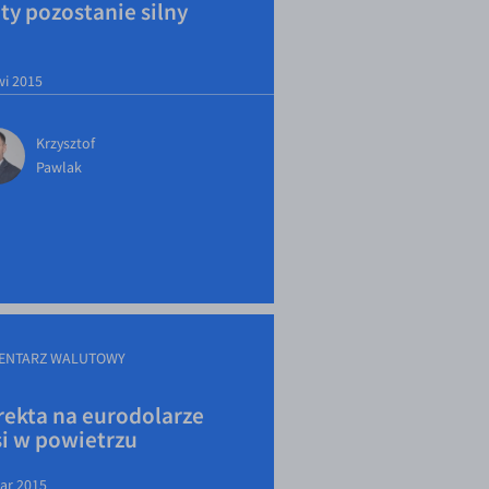
ty pozostanie silny
wi 2015
Krzysztof
Pawlak
ENTARZ WALUTOWY
rekta na eurodolarze
si w powietrzu
ar 2015