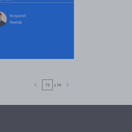
Krzysztof
Pawlak
z 74