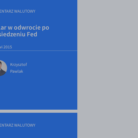
ENTARZ WALUTOWY
lar w odwrocie po
siedzeniu Fed
wi 2015
Krzysztof
Pawlak
ENTARZ WALUTOWY