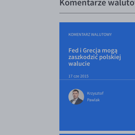
Komentarze walutow
KOMENTARZ WALUTOWY
Fed i Grecja mogą
zaszkodzić polskiej
walucie
17 cze 2015
Krzysztof
Pawlak