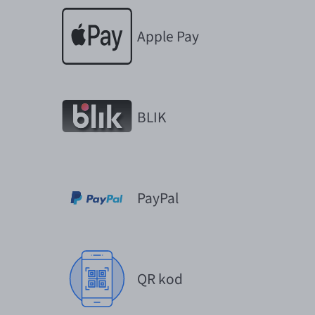
EUR/USD
Apple Pay
EUR/GBP
EUR/CHF
EUR/CZK
EUR/DKK
BLIK
EUR/NOK
EUR/SEK
EUR/AUD
PayPal
EUR/BGN
EUR/CAD
EUR/CNY
QR kod
EUR/HKD
EUR/HUF