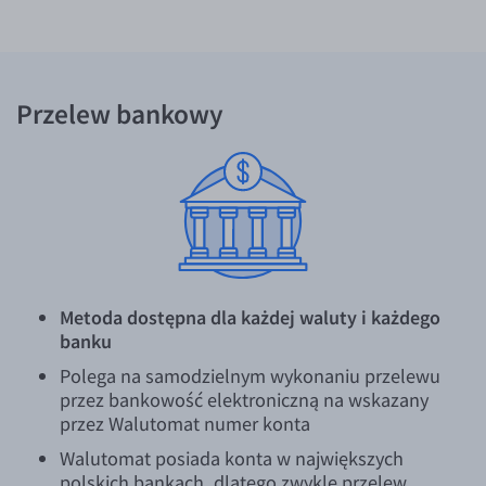
EUR/ILS
EUR/JPY
EUR/NZD
Przelew bankowy
EUR/RON
EUR/SGD
EUR/TRY
EUR/ZAR
GBP/USD
USD/CHF
Metoda dostępna dla każdej waluty i każdego
GBP/CHF
banku
Polega na samodzielnym wykonaniu przelewu
przez bankowość elektroniczną na wskazany
przez Walutomat numer konta
Walutomat posiada konta w największych
polskich bankach, dlatego zwykle przelew