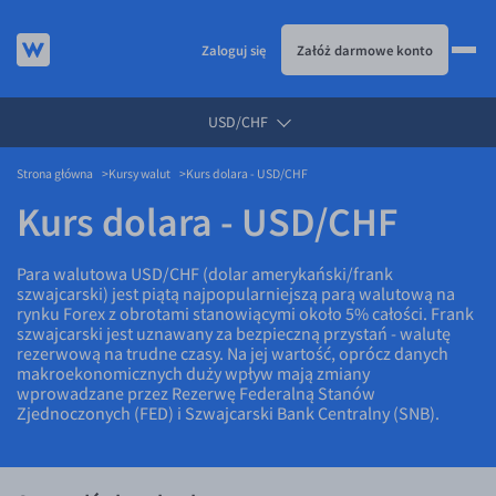
Zaloguj się
Załóż darmowe konto
USD/CHF
KURSY WALUT
Strona główna
Kursy walut
Kurs dolara - USD/CHF
Kursy walut
Kurs dolara - USD/CHF
EUR/PLN
USD/PLN
Para walutowa USD/CHF (dolar amerykański/frank
szwajcarski) jest piątą najpopularniejszą parą walutową na
CHF/PLN
rynku Forex z obrotami stanowiącymi około 5% całości. Frank
GBP/PLN
szwajcarski jest uznawany za bezpieczną przystań - walutę
rezerwową na trudne czasy. Na jej wartość, oprócz danych
CZK/PLN
makroekonomicznych duży wpływ mają zmiany
wprowadzane przez Rezerwę Federalną Stanów
DKK/PLN
Zjednoczonych (FED) i Szwajcarski Bank Centralny (SNB).
NOK/PLN
SEK/PLN