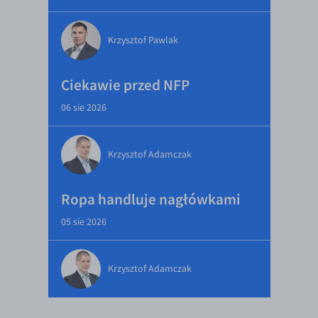
Krzysztof Pawlak
Ciekawie przed NFP
06 sie 2026
Krzysztof Adamczak
Ropa handluje nagłówkami
05 sie 2026
Krzysztof Adamczak