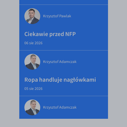
Krzysztof Pawlak
Ciekawie przed NFP
06 sie 2026
Krzysztof Adamczak
Ropa handluje nagłówkami
05 sie 2026
Krzysztof Adamczak