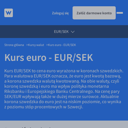
Zaloguj się
Załóż darmowe konto
EUR/SEK
KURSY WALUT
Strona główna
Kursy walut
Kurs euro - EUR/SEK
Kursy walut
Kurs euro - EUR/SEK
EUR/PLN
USD/PLN
Kurs EUR/SEK to cena euro wyrażona w koronach szwedzkich.
Para walutowa EUR/SEK oznacza, że euro jest kwotą bazową,
CHF/PLN
a korona szwedzka walutą kwotowaną. Na obie waluty, czyli
GBP/PLN
koronę szwedzką i euro ma wpływ polityka monetarna
Riksbanku i Europejskiego Banku Centralnego. Na cenę pary
CZK/PLN
SEK/EUR wpływają także w dużej mierze surowce. Aktualnie
korona szwedzka do euro jest na niskim poziomie, co wynika
DKK/PLN
z poziomu stóp procentowych w Szwecji.
NOK/PLN
SEK/PLN