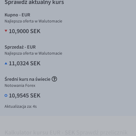
Sprawdź aktualny kurs
Inne pary walutowe
Kupno - EUR
AUD/PLN
Najlepsza oferta w Walutomacie
BGN/PLN
10,9000 SEK
CAD/PLN
CNY/PLN
Sprzedaż - EUR
Najlepsza oferta w Walutomacie
HKD/PLN
11,0324 SEK
HUF/PLN
ILS/PLN
Średni kurs na świecie
JPY/PLN
Notowania Forex
10,9545 SEK
NZD/PLN
RON/PLN
Aktualizacja za:
3
s
SGD/PLN
TRY/PLN
Kalkulator kursu EUR - SEK
Sprawdź przelicznik
ZAR/PLN