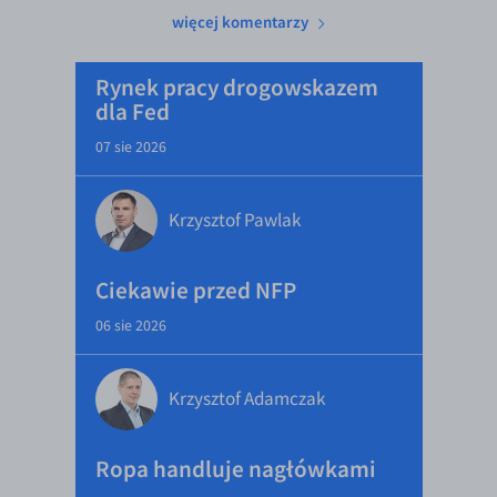
więcej komentarzy
Rynek pracy drogowskazem
dla Fed
07 sie 2026
Krzysztof Pawlak
Ciekawie przed NFP
06 sie 2026
Krzysztof Adamczak
Ropa handluje nagłówkami