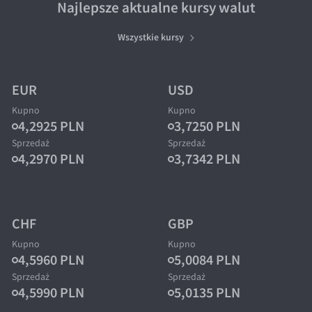
Najlepsze aktualne kursy walut
Inne pary walutowe
Aplikacja mobilna
Poradnik
Bezpieczeństwo
AUD/PLN
Wszystkie kursy
Pomoc
BGN/PLN
CAD/PLN
Pomoc
EUR
USD
CNY/PLN
FAQ
Kupno
Kupno
4,2925 PLN
3,7250 PLN
HKD/PLN
Konto i opłaty
Sprzedaż
Sprzedaż
HUF/PLN
Wymiana walut
4,2970 PLN
3,7342 PLN
ILS/PLN
Banki i przelewy
JPY/PLN
Przelewy zagraniczne
NZD/PLN
Słowniczek
CHF
GBP
RON/PLN
Kupno
Kupno
4,5960 PLN
5,0084 PLN
SGD/PLN
Sprzedaż
Sprzedaż
TRY/PLN
4,5990 PLN
5,0135 PLN
ZAR/PLN