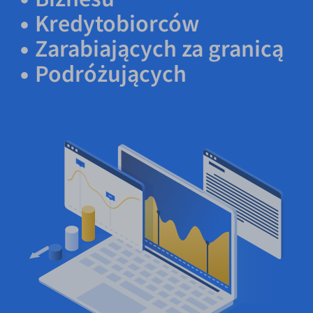
Kredytobiorców
Zarabiających za granicą
Podróżujących