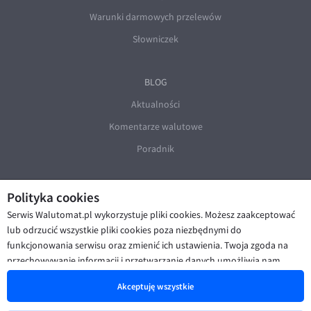
Warunki darmowych przelewów
Słowniczek
BLOG
Aktualności
Komentarze walutowe
Poradnik
Polityka cookies
Serwis Walutomat.pl wykorzystuje pliki cookies. Możesz zaakceptować
lub odrzucić wszystkie pliki cookies poza niezbędnymi do
funkcjonowania serwisu oraz zmienić ich ustawienia. Twoja zgoda na
© Walutomat 2026
|
Regulaminy
|
przechowywanie informacji i przetwarzanie danych umożliwia nam
Polityka prywatności i cookies
|
Deklaracja dostępności
poprawę funkcjonalności strony oraz prezentowanie Ci
Akceptuję wszystkie
spersonalizowanych treści i reklam. Więcej informacji znajdziesz w naszej
Polityce cookies
.