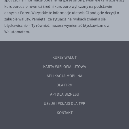
spojrzeć na informacje podane na górze strony. Widnieje tam dzisiejszy
kurs euro, ale również średni kurs euro wyliczony na podstawie
danych z Forex. Wszystkie te informacje ułatwią Ci podjęcie decyzji o
zakupie waluty. Pamiętaj, że sytuacja na rynkach zmienia się
błyskawicznie – Ty również możesz wymieniać błyskawicznie z
Walutomatem.
KURSY WALUT
KARTA WIELOWALUTOWA
APLIKACJA MOBILNA
DLA FIRM
API DLA BIZNESU
USŁUGI PIS/AIS DLA TPP
KONTAKT