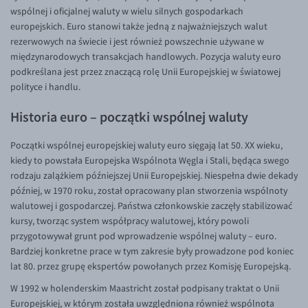
wspólnej i oficjalnej waluty w wielu silnych gospodarkach
europejskich. Euro stanowi także jedną z najważniejszych walut
rezerwowych na świecie i jest również powszechnie używane w
międzynarodowych transakcjach handlowych. Pozycja waluty euro
podkreślana jest przez znaczącą rolę Unii Europejskiej w światowej
polityce i handlu.
Historia euro – początki wspólnej waluty
Początki wspólnej europejskiej waluty euro sięgają lat 50. XX wieku,
kiedy to powstała Europejska Wspólnota Węgla i Stali, będąca swego
rodzaju zalążkiem późniejszej Unii Europejskiej. Niespełna dwie dekady
później, w 1970 roku, został opracowany plan stworzenia wspólnoty
walutowej i gospodarczej. Państwa członkowskie zaczęły stabilizować
kursy, tworząc system współpracy walutowej, który powoli
przygotowywał grunt pod wprowadzenie wspólnej waluty – euro.
Bardziej konkretne prace w tym zakresie były prowadzone pod koniec
lat 80. przez grupę ekspertów powołanych przez Komisję Europejską.
W 1992 w holenderskim Maastricht został podpisany traktat o Unii
Europejskiej, w którym została uwzględniona również wspólnota