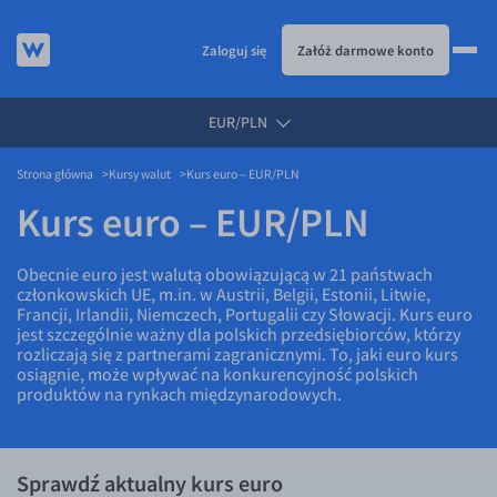
Zaloguj się
Załóż darmowe konto
EUR/PLN
KURSY WALUT
Strona główna
Kursy walut
Kurs euro – EUR/PLN
Kursy walut
Kurs euro – EUR/PLN
EUR/PLN
USD/PLN
Obecnie euro jest walutą obowiązującą w 21 państwach
członkowskich UE, m.in. w Austrii, Belgii, Estonii, Litwie,
CHF/PLN
Francji, Irlandii, Niemczech, Portugalii czy Słowacji. Kurs euro
GBP/PLN
jest szczególnie ważny dla polskich przedsiębiorców, którzy
rozliczają się z partnerami zagranicznymi. To, jaki euro kurs
CZK/PLN
osiągnie, może wpływać na konkurencyjność polskich
produktów na rynkach międzynarodowych.
DKK/PLN
NOK/PLN
SEK/PLN
Sprawdź aktualny kurs euro