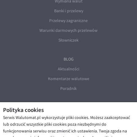
Wymiana walut
Banki i przelewy
Przelewy zagraniczne
Warunki darmowych przelewów
Słowniczek
BLOG
Aktualności
Komentarze walutowe
Poradnik
Polityka cookies
Serwis Walutomat.pl wykorzystuje pliki cookies. Możesz zaakceptować
lub odrzucić wszystkie pliki cookies poza niezbędnymi do
funkcjonowania serwisu oraz zmienić ich ustawienia. Twoja zgoda na
© Walutomat 2026
|
Regulaminy
|