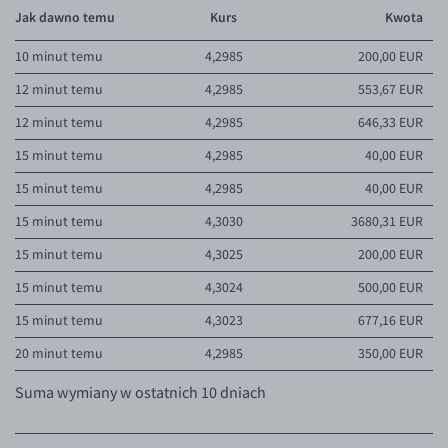
4,2937
18 541,01 EUR
2026-08-06 11:32
Jak dawno temu
Kurs
Kwota
4,2936
20 989,38 EUR
2026-08-06 11:32
10 minut temu
4,2985
200,00 EUR
4,2935
24 265,92 EUR
2026-08-06 11:32
12 minut temu
4,2985
553,67 EUR
4,2934
66 499,19 EUR
2026-08-06 11:32
12 minut temu
4,2985
646,33 EUR
4,2933
233 330,63 EUR
2026-08-06 11:32
15 minut temu
4,2985
40,00 EUR
4,2932
26 507,09 EUR
2026-08-06 10:59
15 minut temu
4,2985
40,00 EUR
15 minut temu
4,3030
3680,31 EUR
Pokaż kolejne oferty
15 minut temu
4,3025
200,00 EUR
15 minut temu
4,3024
500,00 EUR
15 minut temu
4,3023
677,16 EUR
20 minut temu
4,2985
350,00 EUR
Suma wymiany w ostatnich 10 dniach