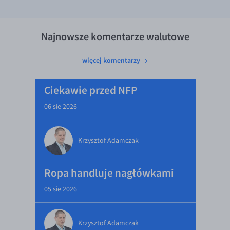
Najnowsze komentarze walutowe
więcej komentarzy
Ciekawie przed NFP
06 sie 2026
Krzysztof Adamczak
Ropa handluje nagłówkami
05 sie 2026
Krzysztof Adamczak