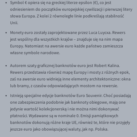
Symbol € opiera się na greckiej literze epsilon (Є), co jest
odniesieniem do początków europejskiej cywilizacji i pierwszej litery
słowa Europa. Z kolei 2 równoległe linie podkreślają stabilność
Unii.
Monety euro zostały zaprojektowane przez Luca Luycxa. Rewers
jest wspólny dla wszystkich krajów – znajduje się na nim mapa
Europy. Natomiast na awersie euro każde państwo zamieszcza
własne symbole narodowe.
Autorem szaty graficznej banknotów euro jest Robert Kalina.
Rewers przedstawia również mapę Europy i mosty z różnych epok,
zaś na awersie euro widnieją inne elementy architektoniczne: okna
lub bramy, z czasów odpowiadających mostom na rewersie.
Istnieją specjalne edycje banknotów Euro Souvenir. Choć posiadają
one zabezpieczenia podobnie jak banknoty obiegowe, mają one
jedynie wartość kolekcjonerską i nie można nimi dokonywać
płatności. Wydawane są w nominale 0. Emisji pamiątkowych
banknotów dokonują różne kraje UE, również te, które nie przyjęły
jeszcze euro jako obowiązującej waluty, jak np. Polska.