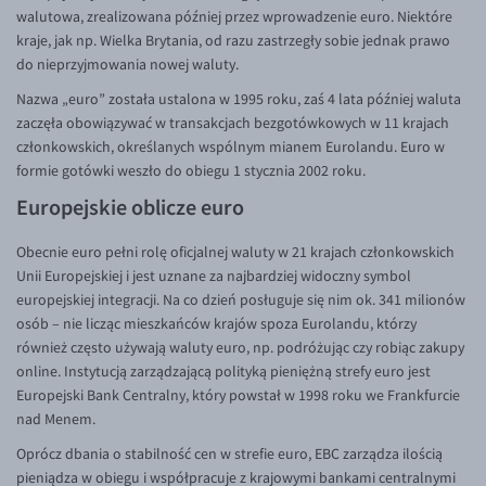
walutowa, zrealizowana później przez wprowadzenie euro. Niektóre
kraje, jak np. Wielka Brytania, od razu zastrzegły sobie jednak prawo
do nieprzyjmowania nowej waluty.
Nazwa „euro” została ustalona w 1995 roku, zaś 4 lata później waluta
zaczęła obowiązywać w transakcjach bezgotówkowych w 11 krajach
członkowskich, określanych wspólnym mianem Eurolandu. Euro w
formie gotówki weszło do obiegu 1 stycznia 2002 roku.
Europejskie oblicze euro
Obecnie euro pełni rolę oficjalnej waluty w 21 krajach członkowskich
Unii Europejskiej i jest uznane za najbardziej widoczny symbol
europejskiej integracji. Na co dzień posługuje się nim ok. 341 milionów
osób – nie licząc mieszkańców krajów spoza Eurolandu, którzy
również często używają waluty euro, np. podróżując czy robiąc zakupy
online. Instytucją zarządzającą polityką pieniężną strefy euro jest
Europejski Bank Centralny, który powstał w 1998 roku we Frankfurcie
nad Menem.
Oprócz dbania o stabilność cen w strefie euro, EBC zarządza ilością
pieniądza w obiegu i współpracuje z krajowymi bankami centralnymi