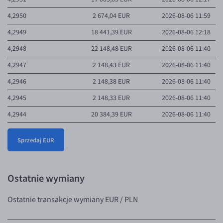
4,3037
923,65 EUR
2026-08-06 10:56
4,2950
2 674,04 EUR
2026-08-06 11:59
4,3038
5 835,00 EUR
2026-08-06 08:50
4,2949
18 441,39 EUR
2026-08-06 12:18
4,3039
13 419,02 EUR
2026-08-06 06:05
4,2948
22 148,48 EUR
2026-08-06 11:40
4,3042
5 000,00 EUR
2026-08-05 13:41
4,2947
2 148,43 EUR
2026-08-06 11:40
4,3045
100,00 EUR
2026-08-06 09:02
4,2946
2 148,38 EUR
2026-08-06 11:40
4,3049
5 000,00 EUR
2026-08-05 16:26
4,2945
2 148,33 EUR
2026-08-06 11:40
Pokaż kolejne oferty
4,2944
20 384,39 EUR
2026-08-06 11:40
4,2943
17 441,39 EUR
2026-08-06 12:18
Sprzedaj EUR
4,2942
54 770,10 EUR
2026-08-06 11:57
4,2941
36 161,61 EUR
2026-08-06 12:00
Ostatnie wymiany
4,2940
33 291,96 EUR
2026-08-06 11:40
4,2939
29 456,91 EUR
2026-08-06 11:40
Ostatnie transakcje wymiany EUR / PLN
4,2938
35 337,75 EUR
2026-08-06 11:33