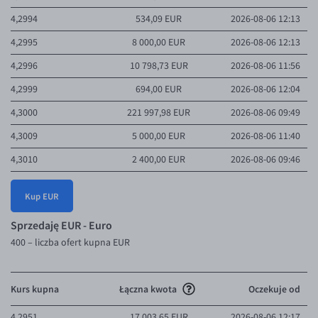
4,2994
534,09 EUR
2026-08-06 12:13
4,2995
8 000,00 EUR
2026-08-06 12:13
4,2996
10 798,73 EUR
2026-08-06 11:56
4,2999
694,00 EUR
2026-08-06 12:04
4,3000
221 997,98 EUR
2026-08-06 09:49
4,3009
5 000,00 EUR
2026-08-06 11:40
4,3010
2 400,00 EUR
2026-08-06 09:46
4,3014
23 265,55 EUR
2026-08-06 12:18
Kup EUR
4,3015
6 000,00 EUR
2026-08-06 11:05
Sprzedaję EUR - Euro
4,3020
7 000,00 EUR
2026-08-06 11:55
400
– liczba ofert kupna EUR
4,3024
2 280,52 EUR
2026-08-06 09:08
4,3030
10 000,00 EUR
2026-08-06 11:36
Kurs kupna
Łączna kwota
Oczekuje od
4,3035
500,00 EUR
2026-08-06 10:13
4,2951
17 003,65 EUR
2026-08-06 12:17