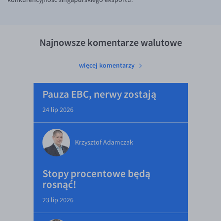
Najnowsze komentarze walutowe
więcej komentarzy
Pauza EBC, nerwy zostają
24 lip 2026
Krzysztof Adamczak
Stopy procentowe będą
rosnąć!
23 lip 2026