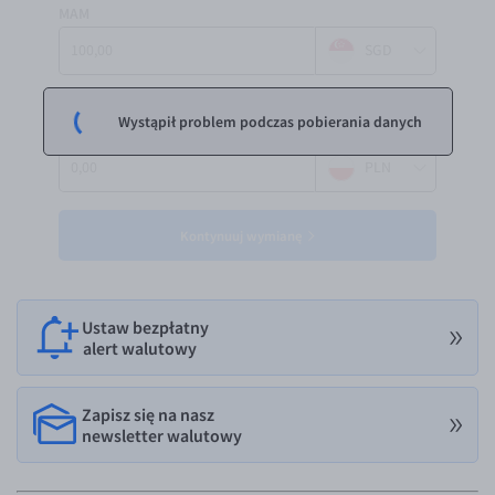
MAM
EUR/USD
SGD
EUR/GBP
EUR/CHF
Wystąpił problem podczas pobierania danych
OTRZYMAM
EUR/CZK
PLN
EUR/DKK
EUR/NOK
Kontynuuj wymianę
EUR/SEK
EUR/AUD
EUR/BGN
Ustaw bezpłatny
alert walutowy
EUR/CAD
EUR/CNY
Zapisz się na nasz
newsletter walutowy
EUR/HKD
EUR/HUF