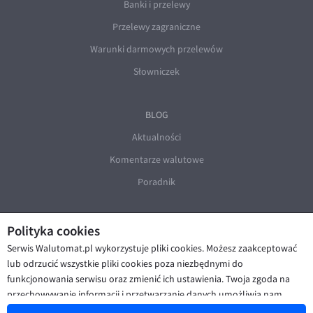
Banki i przelewy
Przelewy zagraniczne
Warunki darmowych przelewów
Słowniczek
BLOG
Aktualności
Komentarze walutowe
Poradnik
Polityka cookies
Serwis Walutomat.pl wykorzystuje pliki cookies. Możesz zaakceptować
lub odrzucić wszystkie pliki cookies poza niezbędnymi do
funkcjonowania serwisu oraz zmienić ich ustawienia. Twoja zgoda na
© Walutomat 2026
|
Regulaminy
|
przechowywanie informacji i przetwarzanie danych umożliwia nam
Polityka prywatności i cookies
|
Deklaracja dostępności
poprawę funkcjonalności strony oraz prezentowanie Ci