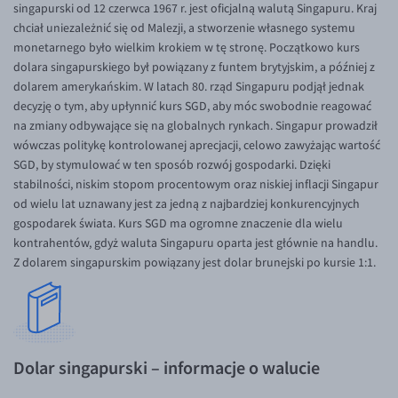
singapurski od 12 czerwca 1967 r. jest oficjalną walutą Singapuru. Kraj
chciał uniezależnić się od Malezji, a stworzenie własnego systemu
monetarnego było wielkim krokiem w tę stronę. Początkowo kurs
dolara singapurskiego był powiązany z funtem brytyjskim, a później z
dolarem amerykańskim. W latach 80. rząd Singapuru podjął jednak
decyzję o tym, aby upłynnić kurs SGD, aby móc swobodnie reagować
na zmiany odbywające się na globalnych rynkach. Singapur prowadził
wówczas politykę kontrolowanej aprecjacji, celowo zawyżając wartość
SGD, by stymulować w ten sposób rozwój gospodarki. Dzięki
stabilności, niskim stopom procentowym oraz niskiej inflacji Singapur
od wielu lat uznawany jest za jedną z najbardziej konkurencyjnych
gospodarek świata. Kurs SGD ma ogromne znaczenie dla wielu
kontrahentów, gdyż waluta Singapuru oparta jest głównie na handlu.
Z dolarem singapurskim powiązany jest dolar brunejski po kursie 1:1.
Dolar singapurski – informacje o walucie