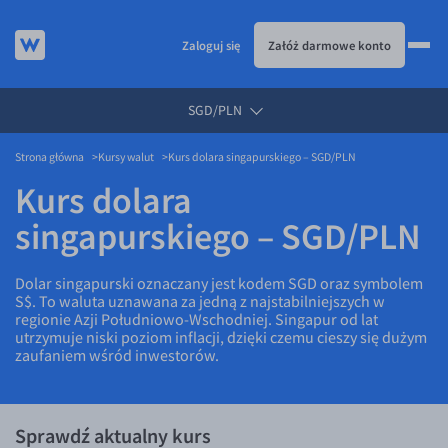
Zaloguj się
Załóż darmowe konto
SGD/PLN
KURSY WALUT
Strona główna
Kursy walut
Kurs dolara singapurskiego – SGD/PLN
Kursy walut
Kurs dolara
EUR/PLN
singapurskiego – SGD/PLN
USD/PLN
CHF/PLN
Dolar singapurski oznaczany jest kodem SGD oraz symbolem
GBP/PLN
S$. To waluta uznawana za jedną z najstabilniejszych w
regionie Azji Południowo-Wschodniej. Singapur od lat
CZK/PLN
utrzymuje niski poziom inflacji, dzięki czemu cieszy się dużym
zaufaniem wśród inwestorów.
DKK/PLN
NOK/PLN
SEK/PLN
Sprawdź aktualny kurs