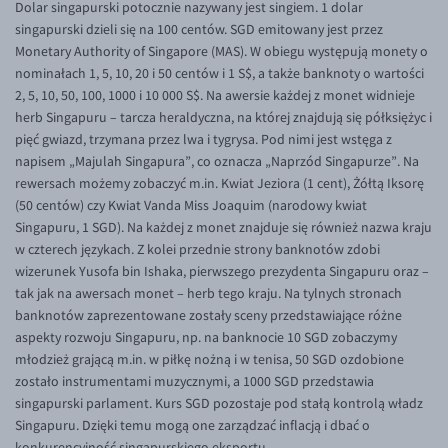
Dolar singapurski potocznie nazywany jest singiem. 1 dolar
singapurski dzieli się na 100 centów. SGD emitowany jest przez
Monetary Authority of Singapore (MAS). W obiegu występują monety o
nominałach 1, 5, 10, 20 i 50 centów i 1 S$, a także banknoty o wartości
2, 5, 10, 50, 100, 1000 i 10 000 S$. Na awersie każdej z monet widnieje
herb Singapuru – tarcza heraldyczna, na której znajdują się półksiężyc i
pięć gwiazd, trzymana przez lwa i tygrysa. Pod nimi jest wstęga z
napisem „Majulah Singapura”, co oznacza „Naprzód Singapurze”. Na
rewersach możemy zobaczyć m.in. Kwiat Jeziora (1 cent), Żółtą Iksorę
(50 centów) czy Kwiat Vanda Miss Joaquim (narodowy kwiat
Singapuru, 1 SGD). Na każdej z monet znajduje się również nazwa kraju
w czterech językach. Z kolei przednie strony banknotów zdobi
wizerunek Yusofa bin Ishaka, pierwszego prezydenta Singapuru oraz –
tak jak na awersach monet – herb tego kraju. Na tylnych stronach
banknotów zaprezentowane zostały sceny przedstawiające różne
aspekty rozwoju Singapuru, np. na banknocie 10 SGD zobaczymy
młodzież grającą m.in. w piłkę nożną i w tenisa, 50 SGD ozdobione
zostało instrumentami muzycznymi, a 1000 SGD przedstawia
singapurski parlament. Kurs SGD pozostaje pod stałą kontrolą władz
Singapuru. Dzięki temu mogą one zarządzać inflacją i dbać o
konkurencyjność singapurskiego eksportu.