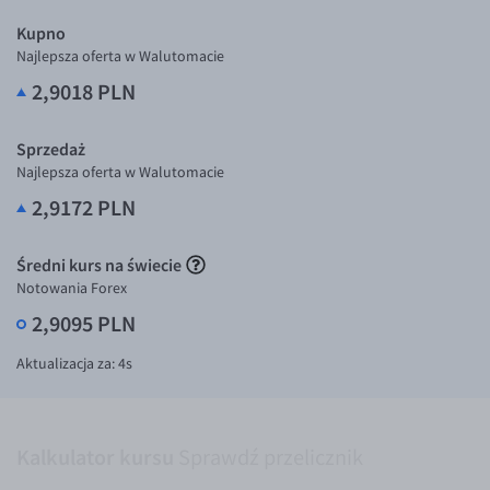
Inne pary walutowe
Kupno
AUD/PLN
Najlepsza oferta w Walutomacie
2,9018 PLN
BGN/PLN
CAD/PLN
Sprzedaż
CNY/PLN
Najlepsza oferta w Walutomacie
HKD/PLN
2,9172 PLN
HUF/PLN
Średni kurs na świecie
ILS/PLN
Notowania Forex
JPY/PLN
2,9095 PLN
NZD/PLN
Aktualizacja za:
4
s
RON/PLN
SGD/PLN
TRY/PLN
Kalkulator kursu
Sprawdź przelicznik
ZAR/PLN