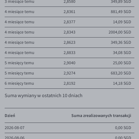
3 miesiące temu
2,8580
349,89 SGD
Przelewy zagraniczne
4 miesiące temu
2,8361
881,49 SGD
Słowniczek
4 miesiące temu
2,8377
14,09 SGD
4 miesiące temu
2,8343
2004,00 SGD
4 miesiące temu
2,8623
349,36 SGD
4 miesiące temu
2,8833
34,08 SGD
5 miesięcy temu
2,9040
25,00 SGD
5 miesięcy temu
2,9274
683,20 SGD
6 miesięcy temu
2,8192
14,18 SGD
Suma wymiany w ostatnich 10 dniach
Dzień
Suma zrealizowanych transakcji
2026-08-07
0,00 SGD
2026-08-06
0,00 SGD