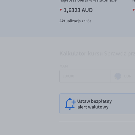
Najlepsza oferta w Walutomacie
N
1,6323 AUD
Aktualizacja za:
5
s
Kalkulator kursu
Sprawdź prz
MAM
EUR
Ustaw bezpłatny
alert walutowy