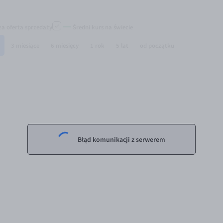
za oferta sprzedaży
Średni kurs na świecie
3 miesiące
6 miesięcy
1 rok
5 lat
od początku
Błąd komunikacji z serwerem