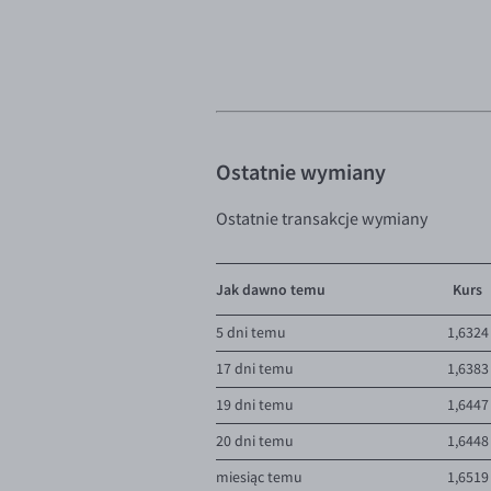
Ostatnie wymiany
Ostatnie transakcje wymiany
Jak dawno temu
Kurs
5 dni temu
1,6324
17 dni temu
1,6383
19 dni temu
1,6447
20 dni temu
1,6448
miesiąc temu
1,6519