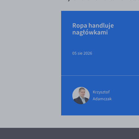
Ropa handluje
nagłówkami
05 sie 2026
Krzysztof
Adamczak