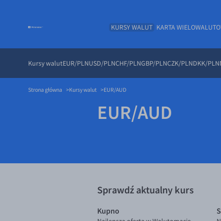
KURSY WALUT
KARTA WIELOWALUT
Kursy walut
EUR/PLN
USD/PLN
CHF/PLN
GBP/PLN
CZK/PLN
DKK/PLN
Strona główna
Kursy walut
EUR/AUD
EUR/AUD
Sprawdź aktualny kurs
Kupno
S