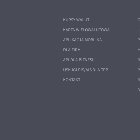
KURSY WALUT
O
KARTA WIELOWALUTOWA
J
APLIKACJA MOBILNA
P
DLA FIRM
M
API DLA BIZNESU
B
USŁUGI PIS/AIS DLA TPP
P
KONTAKT
B
D