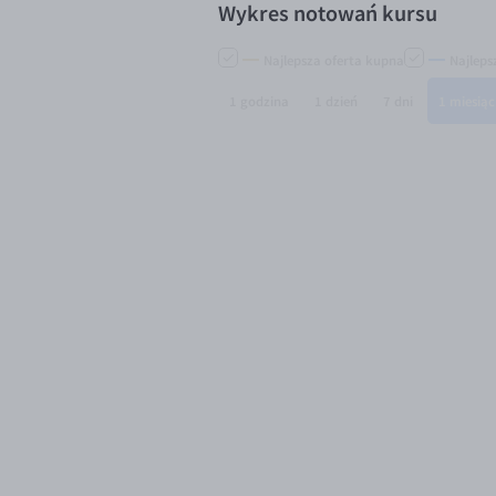
Wykres notowań kursu
Najlepsza oferta kupna
Najleps
1 godzina
1 dzień
7 dni
1 miesiąc