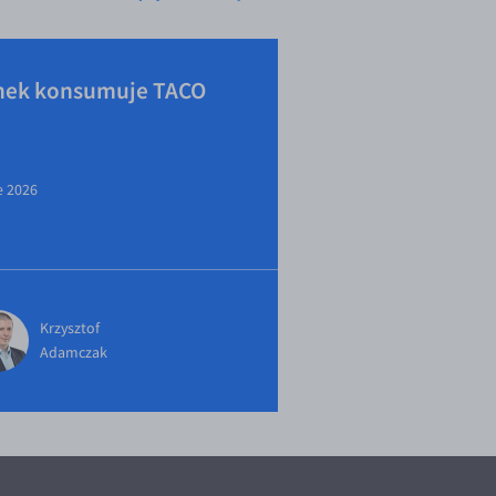
nek konsumuje TACO
e 2026
Krzysztof
Adamczak