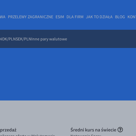
OWA
PRZELEWY ZAGRANICZNE
ESIM
DLA FIRM
JAK TO DZIAŁA
BLOG
KON
NOK/PLN
SEK/PLN
Inne pary walutowe
przedaż
Średni kurs na świecie