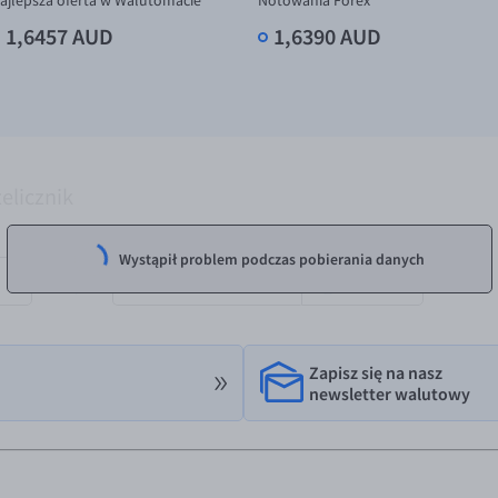
ajlepsza oferta w Walutomacie
Notowania Forex
1,6457 AUD
1,6390 AUD
elicznik
OTRZYMAM
Wystąpił problem podczas pobierania danych
AUD
Zapisz się na nasz
newsletter walutowy