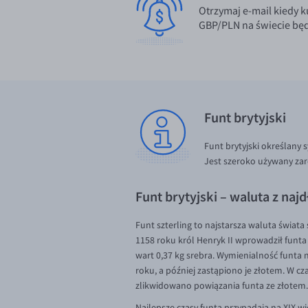
Otrzymaj e-mail kiedy k
GBP/PLN na świecie będ
Funt brytyjski
Funt brytyjski określany
Jest szeroko używany zaró
Funt brytyjski – waluta z najd
Funt szterling to najstarsza waluta świata
1158 roku król Henryk II wprowadził funta
wart 0,37 kg srebra. Wymienialność funta
roku, a później zastąpiono je złotem. W cz
zlikwidowano powiązania funta ze złotem.
Najlepsze czasy funta przypadają na XIX wie