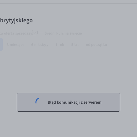
brytyjskiego
za oferta sprzedaży
Średni kurs na świecie
3 miesiące
6 miesięcy
1 rok
5 lat
od początku
Błąd komunikacji z serwerem