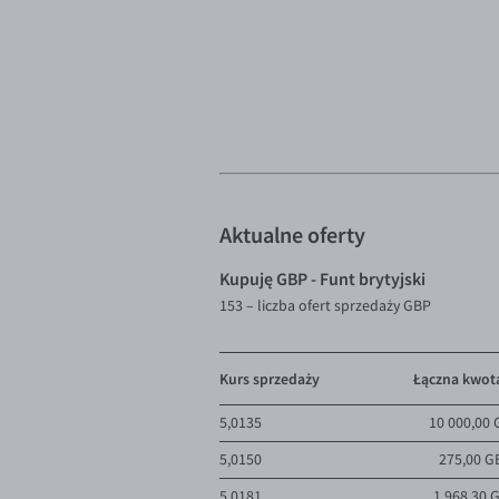
Aktualne oferty
Kupuję GBP - Funt brytyjski
153
– liczba ofert sprzedaży GBP
Kurs sprzedaży
Łączna kwot
5,0135
10 000,00
5,0150
275,00 G
5,0181
1 968,30 