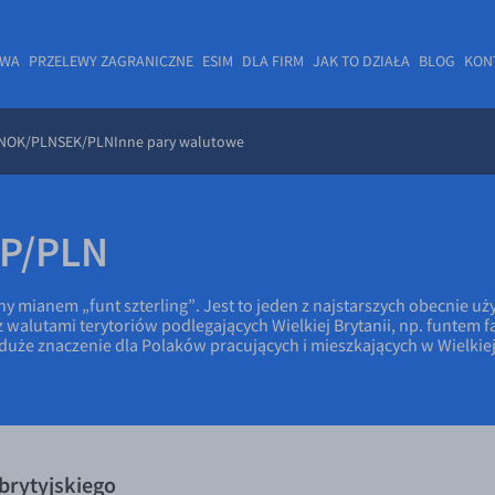
OWA
PRZELEWY ZAGRANICZNE
ESIM
DLA FIRM
JAK TO DZIAŁA
BLOG
KON
NOK/PLN
SEK/PLN
Inne pary walutowe
BP/PLN
any mianem „funt szterling”. Jest to jeden z najstarszych obecni
z walutami terytoriów podlegających Wielkiej Brytanii, np. funtem 
duże znaczenie dla Polaków pracujących i mieszkających w Wielkiej 
brytyjskiego