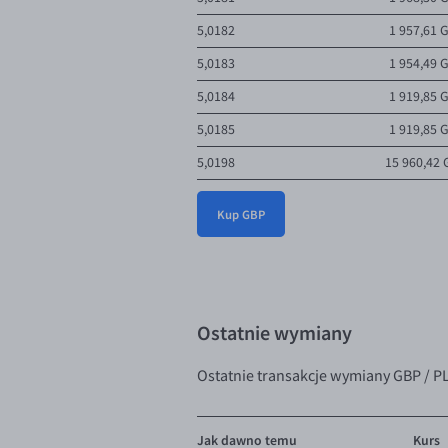
5,0182
1 957,61 
5,0183
1 954,49 
5,0184
1 919,85 
5,0185
1 919,85 
5,0198
15 960,42
5,0199
4 000,00 
Kup GBP
5,0200
1 500,00 
5,0215
3 152,34 
5,0235
100,00 G
5,0250
10,00 G
Ostatnie wymiany
5,0255
500,00 G
Ostatnie transakcje wymiany GBP / P
5,0265
2 264,68 
5,0298
200,00 G
Jak dawno temu
Kurs