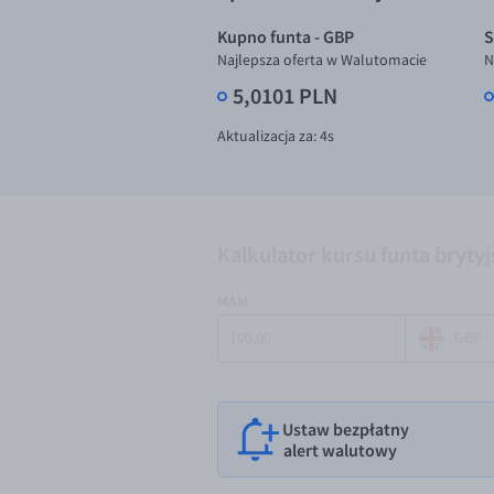
Kupno funta - GBP
S
Najlepsza oferta w Walutomacie
N
5,0101 PLN
Aktualizacja za:
3
s
Kalkulator kursu funta bryty
MAM
GBP
Ustaw bezpłatny
alert walutowy