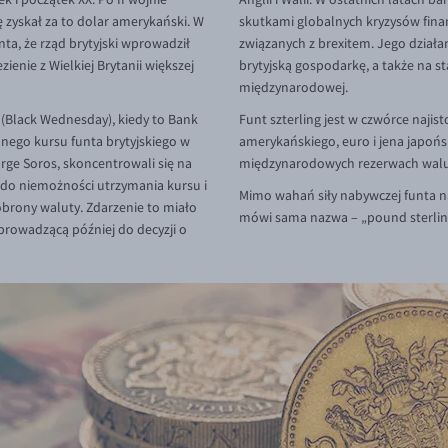
 zyskał za to dolar amerykański. W
skutkami globalnych kryzysów fina
nta, że rząd brytyjski wprowadził
związanych z brexitem. Jego działa
ienie z Wielkiej Brytanii większej
brytyjską gospodarkę, a także na st
międzynarodowej.
 (Black Wednesday), kiedy to Bank
Funt szterling jest w czwórce najis
onego kursu funta brytyjskiego w
amerykańskiego, euro i jena japońs
rge Soros, skoncentrowali się na
międzynarodowych rezerwach wal
 do niemożności utrzymania kursu i
Mimo wahań siły nabywczej funta na
obrony waluty. Zdarzenie to miało
mówi sama nazwa – „pound sterling
prowadzącą później do decyzji o