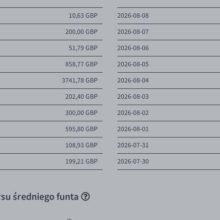
GBP
2026-08-05 11:10
4,9100
3 
10,63 GBP
2026-08-08
BP
2026-08-04 13:10
4,9000
40 
200,00 GBP
2026-08-07
BP
2026-08-04 11:51
4,8976
100
51,79 GBP
2026-08-06
GBP
2026-08-04 06:12
4,8941
5 
858,77 GBP
2026-08-05
 oferty
Pokaż 
3741,78 GBP
2026-08-04
202,40 GBP
2026-08-03
300,00 GBP
2026-08-02
595,80 GBP
2026-08-01
108,93 GBP
2026-07-31
199,21 GBP
2026-07-30
su średniego funta