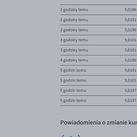
5,0300
5 919,29 
2 godziny temu
5,0196
5,0320
300,00 G
2 godziny temu
5,0101
5,0338
100,00 G
2 godziny temu
5,0196
5,0350
3 975,89 
3 godziny temu
5,0101
Pokaż kolejne
3 godziny temu
5,0101
4 godziny temu
5,0196
5 godzin temu
5,0101
5 godzin temu
5,0101
5 godzin temu
5,0197
5 godzin temu
5,0197
Powiadomienia o zmianie kur