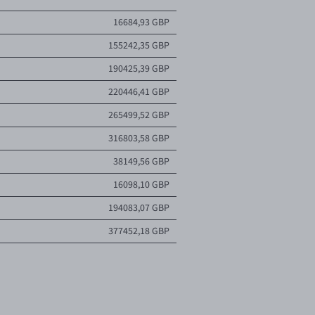
000,00 GBP
2026-07-03 05:43
16684,93 GBP
874,89 GBP
2026-06-20 19:52
155242,35 GBP
 000,00 GBP
2026-06-19 14:32
190425,39 GBP
000,00 GBP
2026-06-17 15:29
220446,41 GBP
kolejne oferty
265499,52 GBP
316803,58 GBP
38149,56 GBP
16098,10 GBP
194083,07 GBP
377452,18 GBP