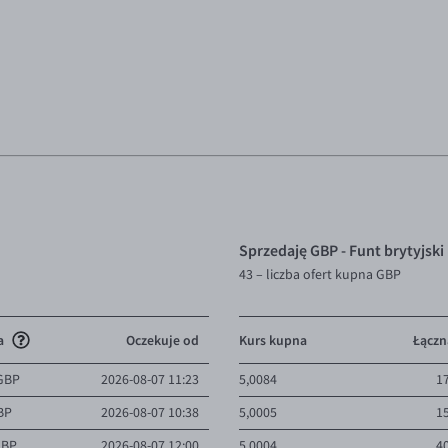
Sprzedaję GBP - Funt brytyjski
43
– liczba ofert kupna GBP
a
Oczekuje od
Kurs kupna
Łączn
 GBP
2026-08-07 11:23
5,0084
1
BP
2026-08-07 10:38
5,0005
1
GBP
2026-08-07 12:00
5,0004
4