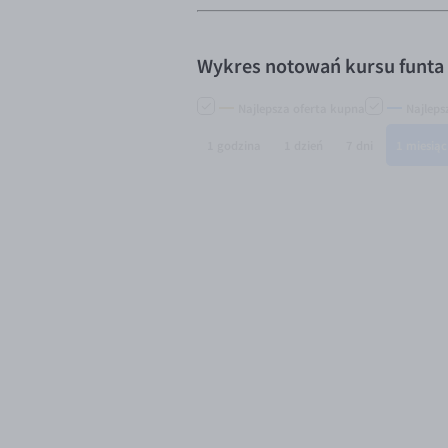
Wykres notowań kursu funta 
Najlepsza oferta kupna
Najleps
1 godzina
1 dzień
7 dni
1 miesiąc