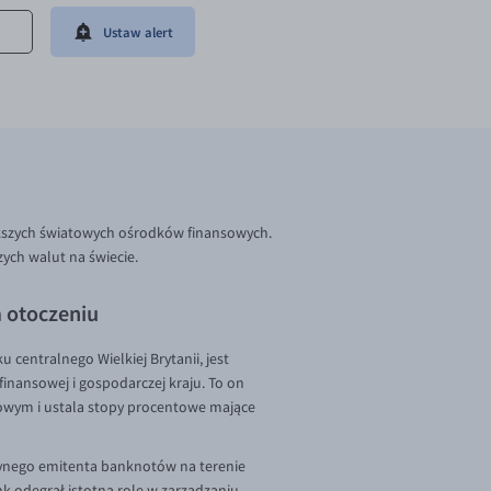
Ustaw alert
iększych światowych ośrodków finansowych.
zych walut na świecie.
m otoczeniu
 centralnego Wielkiej Brytanii, jest
 finansowej i gospodarczej kraju. To on
owym i ustala stopy procentowe mające
edynego emitenta banknotów na terenie
ank odegrał istotną rolę w zarządzaniu