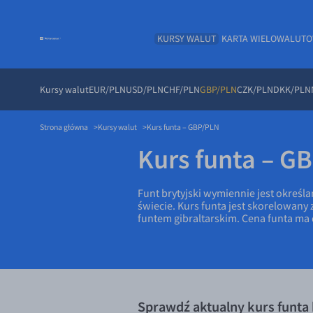
KURSY WALUT
KARTA WIELOWALUT
Kursy walut
EUR/PLN
USD/PLN
CHF/PLN
GBP/PLN
CZK/PLN
DKK/PLN
Strona główna
Kursy walut
Kurs funta – GBP/PLN
Kurs funta – G
Funt brytyjski wymiennie jest określ
świecie. Kurs funta jest skorelowany 
funtem gibraltarskim. Cena funta ma 
Sprawdź aktualny kurs funta 