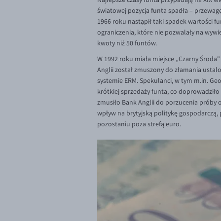
światowej pozycja funta spadła – przewagę
1966 roku nastąpił taki spadek wartości fu
ograniczenia, które nie pozwalały na wywiez
kwoty niż 50 funtów.
W 1992 roku miała miejsce „Czarny Środa"
Anglii został zmuszony do złamania ustal
systemie ERM. Spekulanci, w tym m.in. Geo
krótkiej sprzedaży funta, co doprowadziło
zmusiło Bank Anglii do porzucenia próby 
wpływ na brytyjską politykę gospodarczą, 
pozostaniu poza strefą euro.