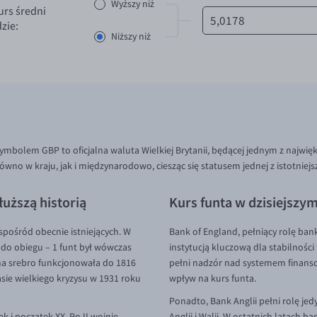
Wyższy niż
urs średni
zie:
Niższy niż
 symbolem GBP to oficjalna waluta Wielkiej Brytanii, będącej jednym z najw
wno w kraju, jak i międzynarodowo, ciesząc się statusem jednej z istotniejs
łuższą historią
Kurs funta w dzisiejszy
 spośród obecnie istniejących. W
Bank of England, pełniący rolę banku
 do obiegu – 1 funt był wówczas
instytucją kluczową dla stabilności
 na srebro funkcjonowała do 1816
pełni nadzór nad systemem finans
asie wielkiego kryzysu w 1931 roku
wpływ na kurs funta.
Ponadto, Bank Anglii pełni rolę j
k i początek XX. Po II wojnie
Anglii i Walii. W ostatnich latach b