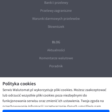
Banki i przelewy
Przelewy zagraniczne
Warunki darmowych przelewów
Słowniczek
BLOG
Aktualności
Komentarze walutowe
Poradnik
Polityka cookies
Serwis Walutomat.pl wykorzystuje pliki cookies. Możesz zaakceptować
lub odrzucić wszystkie pliki cookies poza niezbędnymi do
funkcjonowania serwisu oraz zmienić ich ustawienia. Twoja zgoda na
© Walutomat 2026
|
Regulaminy
|
przechowywanie informacji i przetwarzanie danych umożliwia nam
Polityka prywatności i cookies
|
Deklaracja dostępności
poprawę funkcjonalności strony oraz prezentowanie Ci