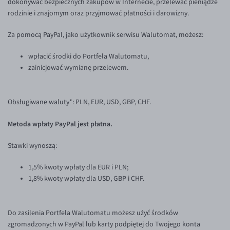
dokonywać bezpiecznych zakupów w Internecie, przelewać pieniądze
Inne pary walutowe
Aplikacja mobilna
rodzinie i znajomym oraz przyjmować płatności i darowizny.
Bezpieczeństwo
AUD/PLN
Za pomocą PayPal, jako użytkownik serwisu Walutomat, możesz:
Pomoc
BGN/PLN
wpłacić środki do Portfela Walutomatu,
CAD/PLN
Pomoc
zainicjować wymianę przelewem.
CNY/PLN
FAQ
HKD/PLN
Konto i opłaty
Obsługiwane waluty*: PLN, EUR, USD, GBP, CHF.
HUF/PLN
Wymiana walut
Metoda wpłaty PayPal jest płatna.
ILS/PLN
Banki i przelewy
JPY/PLN
Przelewy zagraniczne
Stawki wynoszą:
NZD/PLN
Słowniczek
1,5% kwoty wpłaty dla EUR i PLN;
BLOG
RON/PLN
1,8% kwoty wpłaty dla USD, GBP i CHF.
KONTAKT
Blog
SGD/PLN
Aktualności
Kontakt
TRY/PLN
Do zasilenia Portfela Walutomatu możesz użyć środków
PL
zgromadzonych w PayPal lub karty podpiętej do Twojego konta
Komentarze walutowe
Dla mediów
ZAR/PLN