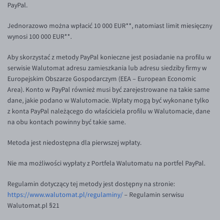
PayPal.
Poradnik
EUR/USD
Jednorazowo można wpłacić 10 000 EUR**, natomiast limit miesięczny
EUR/GBP
wynosi 100 000 EUR**.
EUR/CHF
Aby skorzystać z metody PayPal konieczne jest posiadanie na profilu w
EUR/CZK
serwisie Walutomat adresu zamieszkania lub adresu siedziby firmy w
Europejskim Obszarze Gospodarczym (EEA – European Economic
EUR/DKK
Area). Konto w PayPal również musi być zarejestrowane na takie same
EUR/NOK
dane, jakie podano w Walutomacie. Wpłaty mogą być wykonane tylko
z konta PayPal należącego do właściciela profilu w Walutomacie, dane
EUR/SEK
na obu kontach powinny być takie same.
EUR/AUD
Metoda jest niedostępna dla pierwszej wpłaty.
EUR/BGN
EUR/CAD
Nie ma możliwości wypłaty z Portfela Walutomatu na portfel PayPal.
EUR/CNY
Regulamin dotyczący tej metody jest dostępny na stronie:
EUR/HKD
https://www.walutomat.pl/regulaminy/
– Regulamin serwisu
Walutomat.pl §21
EUR/HUF