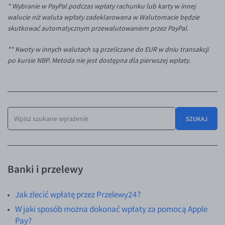
EUR/ILS
* Wybranie w PayPal podczas wpłaty rachunku lub karty w innej
walucie niż waluta wpłaty zadeklarowana w Walutomacie będzie
EUR/JPY
skutkować automatycznym przewalutowaniem przez PayPal.
EUR/NZD
** Kwoty w innych walutach są przeliczane do EUR w dniu transakcji
EUR/RON
po kursie NBP. Metoda nie jest dostępna dla pierwszej wpłaty.
EUR/SGD
EUR/TRY
EUR/ZAR
SZUKAJ
GBP/USD
USD/CHF
GBP/CHF
Banki i przelewy
Jak zlecić wpłatę przez Przelewy24?
W jaki sposób można dokonać wpłaty za pomocą Apple
Pay?