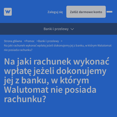
Zaloguj się
Załóż darmowe konto
Banki i przelewy
KURSY WALUT
Strona główna
Pomoc
Banki i przelewy
KARTA WIELOWALUTOWA
Kursy walut
Na jaki rachunek wykonać wpłatę jeżeli dokonujemy jej z banku, w którym Walutomat
nie posiada rachunku?
PRZELEWY ZAGRANICZNE
EUR/PLN
Karta wielowalutowa
Na jaki rachunek wykonać
ESIM
USD/PLN
Visa Benefit
wpłatę jeżeli dokonujemy
DLA FIRM
CHF/PLN
jej z banku, w którym
JAK TO DZIAŁA
GBP/PLN
Dla firm
Walutomat nie posiada
CZK/PLN
API dla biznesu
Jak to działa
rachunku?
DKK/PLN
Partnerstwa
Prowizje i rabaty
NOK/PLN
Walutomat Business
Metody płatności
SEK/PLN
Program Afiliacyjny
Banki i przelewy