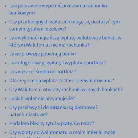
EUR/ILS
Jak poprawnie wypełnić przelew na rachunku
bankowym?
EUR/JPY
Czy przy kolejnych wpłatach mogę się posłużyć tym
EUR/NZD
samym tytułem przelewu?
EUR/RON
Jak wykonać najtańszą wpłatę walutową z banku, w
którym Walutomat nie ma rachunku?
EUR/SGD
Jakie prowizje pobierają banki?
EUR/TRY
Jak długo trwają wpłaty i wypłaty z portfela?
EUR/ZAR
Jak wpłacić środki do portfela?
GBP/USD
Dlaczego moja wpłata została przewalutowana?
USD/CHF
Czy Walutomat otworzy rachunki w innych bankach?
GBP/CHF
Jakich wpłat nie przyjmujecie?
Czy przelewy z i do mBanku są darmowe i
natychmiastowe?
Podałem błędny tytuł wpłaty. Co teraz?
Czy wpłaty do Walutomatu w moim imieniu może