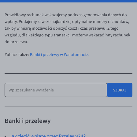
Inne pary walutowe
Aplikacja mobilna
Prawidłowy rachunek wskazujemy podczas generowania danych do
Bezpieczeństwo
AUD/PLN
wpłaty. Podajemy zawsze najbardziej optymalne numery rachunków,
Pomoc
BGN/PLN
tak by w miarę możliwości obniżyć koszt i czas przelewu. Z tego
względu, dla każdego typu transakcji możemy wskazać inny rachunek
CAD/PLN
Pomoc
do przelewu.
CNY/PLN
FAQ
Zobacz także:
Banki i przelewy w Walutomacie.
HKD/PLN
Konto i opłaty
HUF/PLN
Wymiana walut
ILS/PLN
Banki i przelewy
JPY/PLN
Przelewy zagraniczne
SZUKAJ
NZD/PLN
Słowniczek
BLOG
RON/PLN
KONTAKT
Blog
SGD/PLN
Banki i przelewy
Aktualności
Kontakt
TRY/PLN
PL
Jak zlecić wpłatę przez Przelewy24?
Komentarze walutowe
Dla mediów
ZAR/PLN