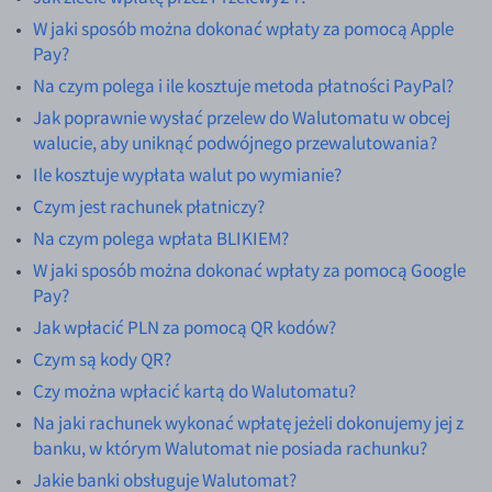
W jaki sposób można dokonać wpłaty za pomocą Apple
Poradnik
EUR/USD
Pay?
EUR/GBP
Na czym polega i ile kosztuje metoda płatności PayPal?
EUR/CHF
Jak poprawnie wysłać przelew do Walutomatu w obcej
walucie, aby uniknąć podwójnego przewalutowania?
EUR/CZK
Ile kosztuje wypłata walut po wymianie?
EUR/DKK
Czym jest rachunek płatniczy?
EUR/NOK
Na czym polega wpłata BLIKIEM?
EUR/SEK
W jaki sposób można dokonać wpłaty za pomocą Google
EUR/AUD
Pay?
EUR/BGN
Jak wpłacić PLN za pomocą QR kodów?
Czym są kody QR?
EUR/CAD
Czy można wpłacić kartą do Walutomatu?
EUR/CNY
Na jaki rachunek wykonać wpłatę jeżeli dokonujemy jej z
EUR/HKD
banku, w którym Walutomat nie posiada rachunku?
EUR/HUF
Jakie banki obsługuje Walutomat?