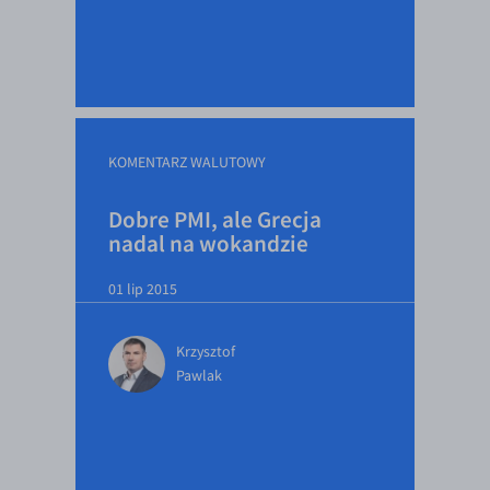
KOMENTARZ WALUTOWY
Dobre PMI, ale Grecja
nadal na wokandzie
01 lip 2015
Krzysztof
Pawlak