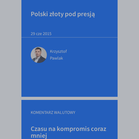
Polski złoty pod presją
29 cze 2015
Krzysztof
Pawlak
KOMENTARZ WALUTOWY
Czasu na kompromis coraz
mniej