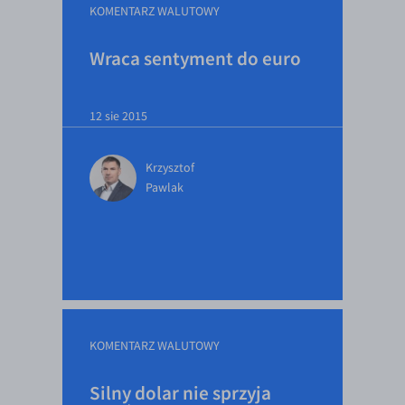
KOMENTARZ WALUTOWY
Wraca sentyment do euro
12 sie 2015
Krzysztof
Pawlak
KOMENTARZ WALUTOWY
Silny dolar nie sprzyja