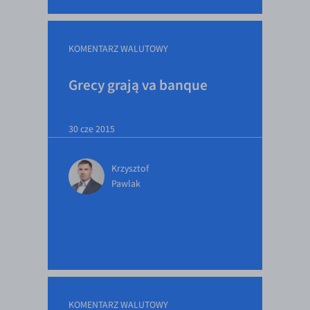
KOMENTARZ WALUTOWY
Grecy grają va banque
30 cze 2015
Krzysztof
Pawlak
KOMENTARZ WALUTOWY