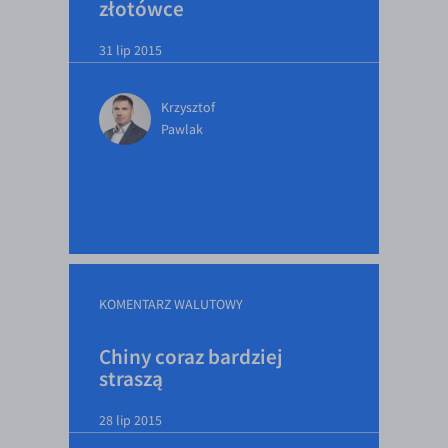
złotówce
31 lip 2015
Krzysztof
Pawlak
KOMENTARZ WALUTOWY
Chiny coraz bardziej
straszą
28 lip 2015