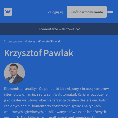
Zaloguj się
Załóż darmowe konto
Komentarze walutowe
KURSY WALUT
Strona główna
Autorzy
Krzysztof Pawlak
KARTA WIELOWALUTOWA
Kursy walut
Krzysztof Pawlak
PRZELEWY ZAGRANICZNE
EUR/PLN
Karta wielowalutowa
ESIM
USD/PLN
Visa Benefit
DLA FIRM
CHF/PLN
JAK TO DZIAŁA
GBP/PLN
Dla firm
BLOG
CZK/PLN
API dla biznesu
Jak to działa
Ekonomista i analityk. Od ponad 10 lat związany z branżą kantorów
internetowych, m.in. z serwisem Walutomat.pl. Karierę rozpoczynał
DKK/PLN
Partnerstwa
Prowizje i rabaty
Blog
jako dealer walutowy, obecnie zarządza działem dealerskim. Autor
NOK/PLN
Walutomat Business
Metody płatności
Aktualności
cenionych analiz i komentarzy dotyczących sytuacji na rynkach
walutowych i giełdowych, publikowanych również na branżowych
SEK/PLN
Program Afiliacyjny
Banki i przelewy
Komentarze walutowe
portalach. Specjalizuje się w analizie makroekonomicznej i