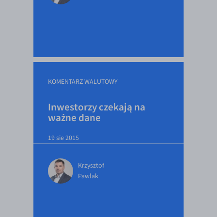
EUR/USD
EUR/GBP
EUR/CHF
EUR/CZK
EUR/DKK
KOMENTARZ WALUTOWY
EUR/NOK
Inwestorzy czekają na
EUR/SEK
ważne dane
EUR/AUD
19 sie 2015
EUR/BGN
EUR/CAD
Krzysztof
EUR/CNY
Pawlak
EUR/HKD
EUR/HUF