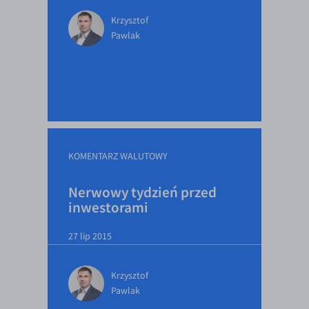
Krzysztof
Pawlak
KOMENTARZ WALUTOWY
Nerwowy tydzień przed
inwestorami
27 lip 2015
Krzysztof
Pawlak