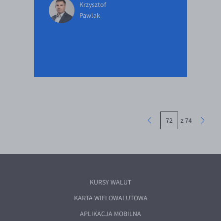
Krzysztof
Pawlak
z 74
KURSY WALUT
KARTA WIELOWALUTOWA
APLIKACJA MOBILNA