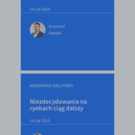
19 cze 2015
Krzysztof
Pawlak
KOMENTARZ WALUTOWY
Niezdecydowania na
rynkach ciąg dalszy
18 cze 2015