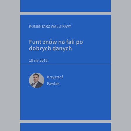
EUR/ILS
EUR/JPY
EUR/NZD
KOMENTARZ WALUTOWY
EUR/RON
Funt znów na fali po
EUR/SGD
dobrych danych
EUR/TRY
18 sie 2015
EUR/ZAR
GBP/USD
Krzysztof
USD/CHF
Pawlak
GBP/CHF