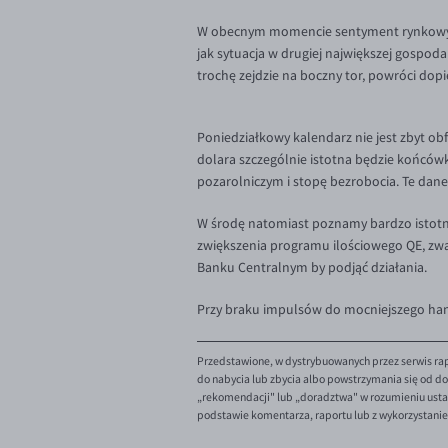
W obecnym momencie sentyment rynkowy bę
jak sytuacja w drugiej największej gospod
trochę zejdzie na boczny tor, powróci dop
Poniedziałkowy kalendarz nie jest zbyt ob
dolara szczególnie istotna będzie końców
pozarolniczym i stopę bezrobocia. Te dane
W środę natomiast poznamy bardzo istotne d
zwiększenia programu ilościowego QE, zwa
Banku Centralnym by podjąć działania.
Przy braku impulsów do mocniejszego hand
Przedstawione, w dystrybuowanych przez serwis rap
do nabycia lub zbycia albo powstrzymania się od dok
„rekomendacji" lub „doradztwa" w rozumieniu ustaw
podstawie komentarza, raportu lub z wykorzystani