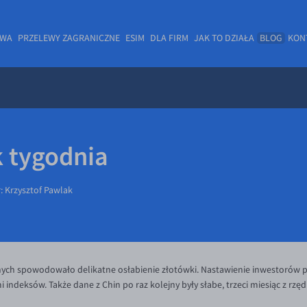
OWA
PRZELEWY ZAGRANICZNE
ESIM
DLA FIRM
JAK TO DZIAŁA
BLOG
KON
 tygodnia
r:
Krzysztof Pawlak
ch spowodowało delikatne osłabienie złotówki. Nastawienie inwestorów pops
 indeksów. Także dane z Chin po raz kolejny były słabe, trzeci miesiąc z rz