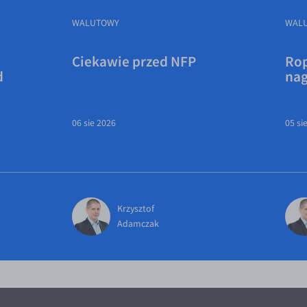
WALUTOWY
WAL
Ciekawie przed NFP
Rop
d
na
06 sie 2026
05 si
Krzysztof
Adamczak