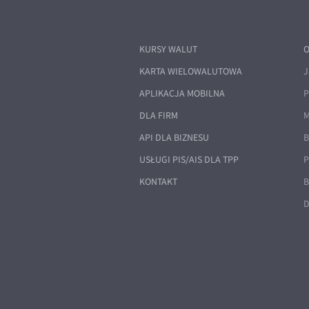
KURSY WALUT
O
KARTA WIELOWALUTOWA
J
APLIKACJA MOBILNA
P
DLA FIRM
M
API DLA BIZNESU
B
USŁUGI PIS/AIS DLA TPP
P
KONTAKT
B
D