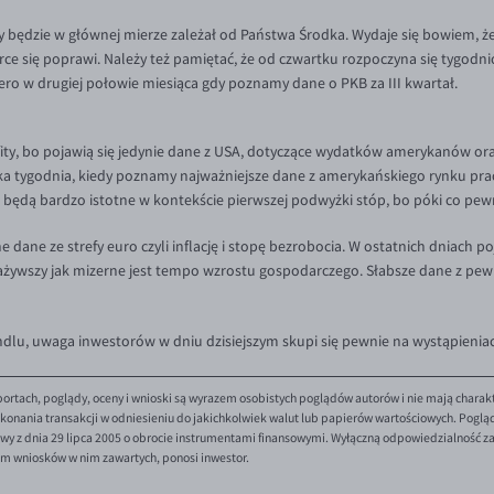
dzie w głównej mierze zależał od Państwa Środka. Wydaje się bowiem, że
arce się poprawi. Należy też pamiętać, że od czwartku rozpoczyna się tygodn
iero w drugiej połowie miesiąca gdy poznamy dane o PKB za III kwartał.
fity, bo pojawią się jedynie dane z USA, dotyczące wydatków amerykanów ora
ka tygodnia, kiedy poznamy najważniejsze dane z amerykańskiego rynku pracy
 będą bardzo istotne w kontekście pierwszej podwyżki stóp, bo póki co pew
ane ze strefy euro czyli inflację i stopę bezrobocia. W ostatnich dniach poj
żywszy jak mizerne jest tempo wzrostu gospodarczego. Słabsze dane z pew
lu, uwaga inwestorów w dniu dzisiejszym skupi się pewnie na wystąpieniach
ortach, poglądy, oceny i wnioski są wyrazem osobistych poglądów autorów i nie mają charak
onania transakcji w odniesieniu do jakichkolwiek walut lub papierów wartościowych. Poglądy 
y z dnia 29 lipca 2005 o obrocie instrumentami finansowymi. Wyłączną odpowiedzialność za 
em wniosków w nim zawartych, ponosi inwestor.