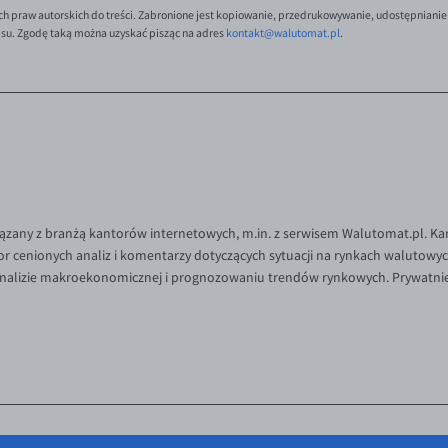
ch praw autorskich do treści. Zabronione jest kopiowanie, przedrukowywanie, udostępnianie
isu. Zgodę taką można uzyskać pisząc na adres
kontakt@walutomat.pl
.
iązany z branżą kantorów internetowych, m.in. z serwisem Walutomat.pl. Ka
or cenionych analiz i komentarzy dotyczących sytuacji na rynkach walutowy
 analizie makroekonomicznej i prognozowaniu trendów rynkowych. Prywatni