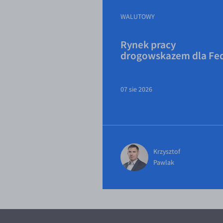
WALUTOWY
Rynek pracy
drogowskazem dla Fe
07 sie 2026
Krzysztof
Pawlak