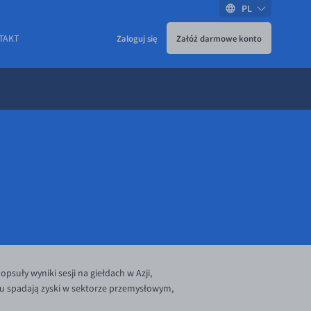
PL
TAKT
Zaloguj się
Załóż darmowe konto
uły wyniki sesji na giełdach w Azji,
ędu spadają zyski w sektorze przemysłowym,