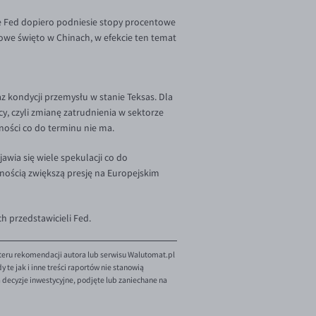
 Fed dopiero podniesie stopy procentowe
iowe święto w Chinach, w efekcie ten temat
z kondycji przemysłu w stanie Teksas. Dla
, czyli zmianę zatrudnienia w sektorze
ności co do terminu nie ma.
awia się wiele spekulacji co do
nością zwiększą presję na Europejskim
 przedstawicieli Fed.
teru rekomendacji autora lub serwisu Walutomat.pl
te jak i inne treści raportów nie stanowią
decyzje inwestycyjne, podjęte lub zaniechane na