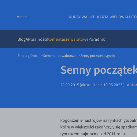
KURSY WALUT
KARTA WIELOWALUT
Blog
Aktualności
Komentarze walutowe
Poradnik
Strona główna
Komentarze walutowe
Senny początek tygodnia
Senny początek
28.09.2015
(aktualizacja
19.05.2023
)
Auto
Pogorszenie nastrojów na rynkach globalny
które w większości zakończyły się spadkami
tym razem najmocniej od 2011 roku.