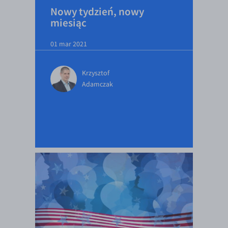
Nowy tydzień, nowy
miesiąc
01 mar 2021
Krzysztof
Adamczak