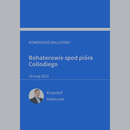
EUR/USD
EUR/GBP
EUR/CHF
EUR/CZK
KOMENTARZ WALUTOWY
EUR/DKK
Bohaterowie spod pióra
EUR/NOK
Collodiego
EUR/SEK
EUR/AUD
10 maj 2021
EUR/BGN
Krzysztof
EUR/CAD
Adamczak
EUR/CNY
EUR/HKD
EUR/HUF