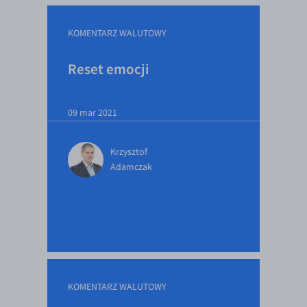
KOMENTARZ WALUTOWY
Reset emocji
09 mar 2021
Krzysztof
Adamczak
KOMENTARZ WALUTOWY