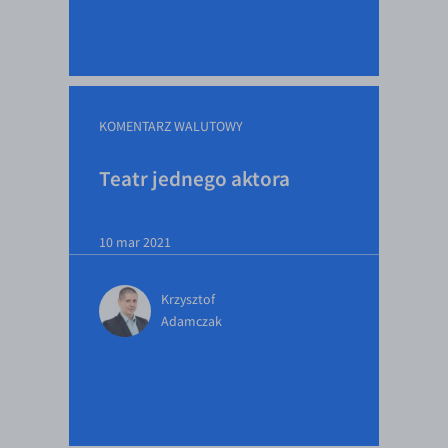
KOMENTARZ WALUTOWY
Teatr jednego aktora
10 mar 2021
Krzysztof
Adamczak