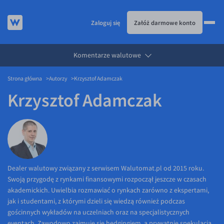
Zaloguj się
Załóż darmowe konto
Komentarze walutowe
KURSY WALUT
Strona główna
Autorzy
Krzysztof Adamczak
KARTA WIELOWALUTOWA
Kursy walut
Krzysztof Adamczak
PRZELEWY ZAGRANICZNE
EUR/PLN
Karta wielowalutowa
ESIM
USD/PLN
Visa Benefit
DLA FIRM
CHF/PLN
JAK TO DZIAŁA
GBP/PLN
Dla firm
BLOG
CZK/PLN
API dla biznesu
Jak to działa
Dealer walutowy związany z serwisem Walutomat.pl od 2015 roku.
Swoją przygodę z rynkami finansowymi rozpoczął jeszcze w czasach
DKK/PLN
Partnerstwa
Prowizje i rabaty
Blog
akademickich. Uwielbia rozmawiać o rynkach zarówno z ekspertami,
NOK/PLN
Walutomat Business
Metody płatności
Aktualności
jak i studentami, z którymi dzieli się wiedzą również podczas
gościnnych wykładów na uczelniach oraz na specjalistycznych
SEK/PLN
Program Afiliacyjny
Banki i przelewy
Komentarze walutowe
eventach. Zawodowo zajmuje się hedgingiem, a prywatnie spekulacją