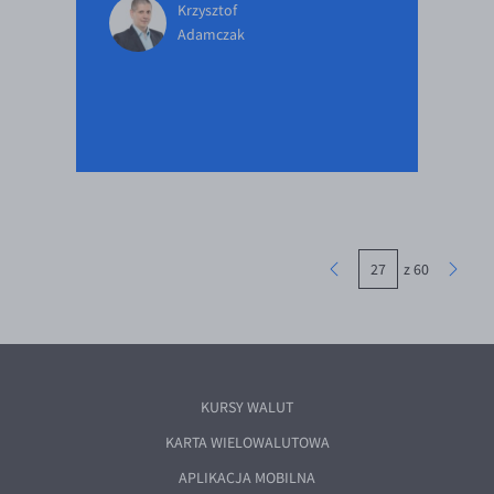
Krzysztof
Adamczak
z 60
KURSY WALUT
KARTA WIELOWALUTOWA
APLIKACJA MOBILNA