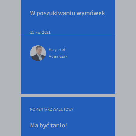
W poszukiwaniu wymówek
15 kwi 2021
Krzysztof
Adamczak
KOMENTARZ WALUTOWY
Ma być tanio!