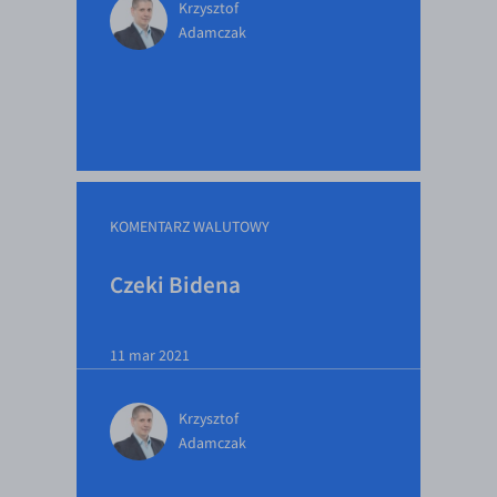
Krzysztof
Adamczak
KOMENTARZ WALUTOWY
Czeki Bidena
11 mar 2021
Krzysztof
Adamczak