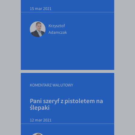
15 mar 2021
Krzysztof
Adamczak
KOMENTARZ WALUTOWY
Pani szeryf z pistoletem na
ślepaki
12 mar 2021