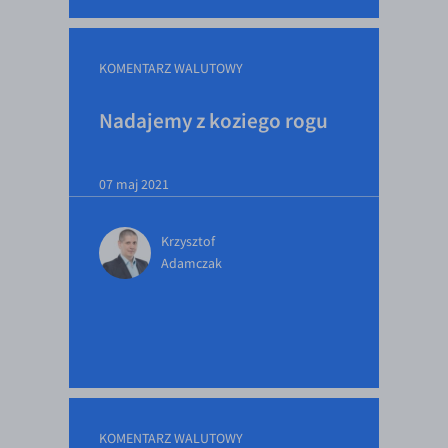
EUR/ILS
EUR/JPY
KOMENTARZ WALUTOWY
EUR/NZD
EUR/RON
Nadajemy z koziego rogu
EUR/SGD
EUR/TRY
07 maj 2021
EUR/ZAR
Krzysztof
GBP/USD
Adamczak
USD/CHF
GBP/CHF
KOMENTARZ WALUTOWY