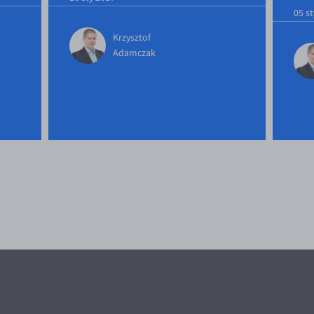
05 s
Krzysztof
Adamczak