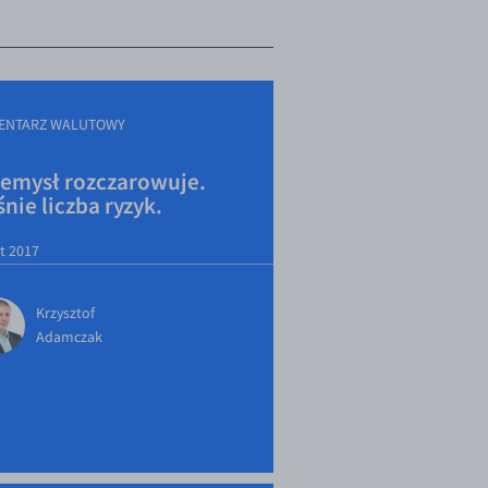
ENTARZ WALUTOWY
zemysł rozczarowuje.
nie liczba ryzyk.
ut 2017
Krzysztof
Adamczak