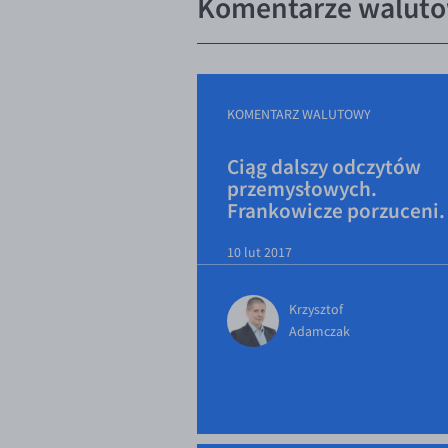
Komentarze walutow
KOMENTARZ WALUTOWY
Ciąg dalszy odczytów
przemysłowych.
Frankowicze porzuceni.
10 lut 2017
Krzysztof
Adamczak