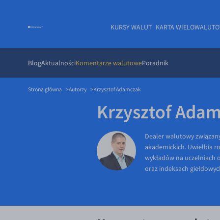
KURSY WALUT
KARTA WIELOWALUT
Blog
Aktualności
Komentarze walutowe
Poradnik
Strona główna
Autorzy
Krzysztof Adamczak
Krzysztof Ada
Dealer walutowy związany
akademickich. Uwielbia ro
wykładów na uczelniach o
oraz indeksach giełdowyc