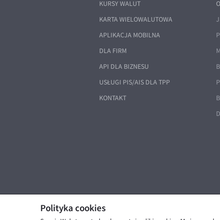
KURSY WALUT
O
KARTA WIELOWALUTOWA
J
APLIKACJA MOBILNA
P
DLA FIRM
M
API DLA BIZNESU
B
USŁUGI PIS/AIS DLA TPP
P
KONTAKT
B
D
Polityka cookies