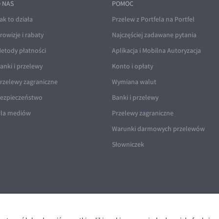
 NAS
POMOC
ak to działa
Przelew z Portfela na Portfel
rowizje i rabaty
Najczęściej zadawane pytania
etody płatności
Aplikacja i Mobilna Autoryzacja
anki i przelewy
Konto i opłaty
rzelewy zagraniczne
Wymiana walut
ezpieczeństwo
Banki i przelewy
la mediów
Przelewy zagraniczne
Warunki darmowych przelewów
Słowniczek