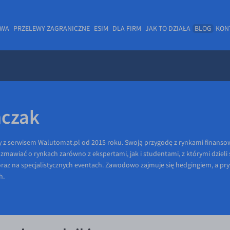
OWA
PRZELEWY ZAGRANICZNE
ESIM
DLA FIRM
JAK TO DZIAŁA
BLOG
KON
mczak
 z serwisem Walutomat.pl od 2015 roku. Swoją przygodę z rynkami finansow
zmawiać o rynkach zarówno z ekspertami, jak i studentami, z którymi dzieli
raz na specjalistycznych eventach. Zawodowo zajmuje się hedgingiem, a pr
h.