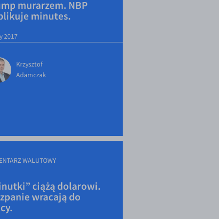
ump murarzem. NBP
likuje minutes.
ty 2017
Krzysztof
Adamczak
ENTARZ WALUTOWY
nutki” ciążą dolarowi.
szpanie wracają do
cy.