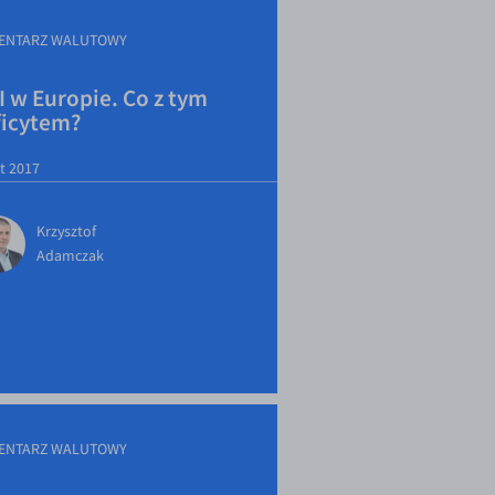
ENTARZ WALUTOWY
 w Europie. Co z tym
ficytem?
ut 2017
Krzysztof
Adamczak
ENTARZ WALUTOWY