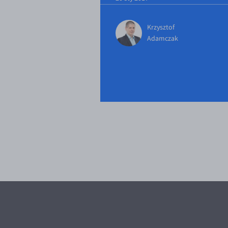
Krzysztof
Adamczak