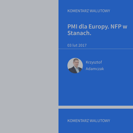
KOMENTARZ WALUTOWY
PMI dla Europy. NFP w
Stanach.
03 lut 2017
Krzysztof
Adamczak
KOMENTARZ WALUTOWY