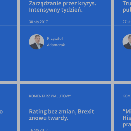
Zarządzanie przez kryzys.
Tr
Intensywny tydzień.
pub
30 sty 2017
27 s
Krzysztof
Adamczak
KOMENTARZ WALUTOWY
KOM
Co
Rating bez zmian, Brexit
“Mi
znowu twardy.
Hi
pra
16 sty 2017