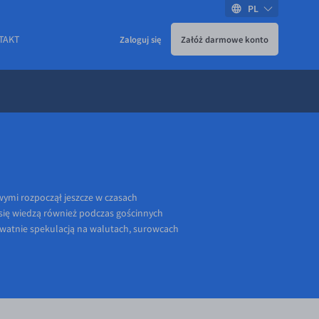
PL
TAKT
Zaloguj się
Załóż darmowe konto
ymi rozpoczął jeszcze w czasach
 się wiedzą również podczas gościnnych
ywatnie spekulacją na walutach, surowcach