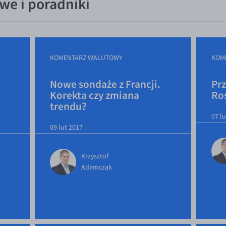
e i poradniki
KOMENTARZ WALUTOWY
KOM
Nowe sondaże z Francji.
Pr
Korekta czy zmiana
Roś
trendu?
07 l
09 lut 2017
Krzysztof
Adamczak