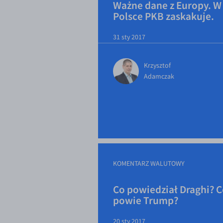
Ważne dane z Europy. W
Polsce PKB zaskakuje.
31 sty 2017
Krzysztof
Adamczak
KOMENTARZ WALUTOWY
Co powiedział Draghi? 
powie Trump?
20 sty 2017