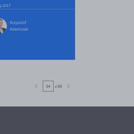
ty 2017
Krzysztof
Adamczak
z 60