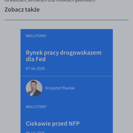
na walutach, surowcach oraz indeksach giełdowych.
Zobacz także
WALUTOWY
Rynek pracy drogowskazem
dla Fed
07 sie 2026
Krzysztof Pawlak
WALUTOWY
Ciekawie przed NFP
06 sie 2026