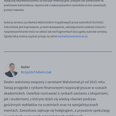
Wyłączną odpowiedzialność za decyzje inwestycyjne, podjęte lub zaniechane na
EUR/ILS
podstawie komentarza, raportu lub z wykorzystaniem wniosków w nim zawartych,
ponosi inwestor.
EUR/JPY
EUR/NZD
Autorzy serwisu są również właścicielem majątkowych praw autorskich do treści.
Zabronione jest kopiowanie, przedrukowywanie, udostępnianie osobom trzecim i
EUR/RON
rozpowszechnianie treści w całości lub we fragmentach bez zgody autorów serwisu.
Zgodę taką można uzyskać pisząc na adres
kontakt@walutomat.pl
.
EUR/SGD
EUR/TRY
EUR/ZAR
GBP/USD
Autor
USD/CHF
Krzysztof Adamczak
GBP/CHF
Dealer walutowy związany z serwisem Walutomat.pl od 2015 roku.
Swoją przygodę z rynkami finansowymi rozpoczął jeszcze w czasach
akademickich. Uwielbia rozmawiać o rynkach zarówno z ekspertami,
jak i studentami, z którymi dzieli się wiedzą również podczas
gościnnych wykładów na uczelniach oraz na specjalistycznych
eventach. Zawodowo zajmuje się hedgingiem, a prywatnie spekulacją