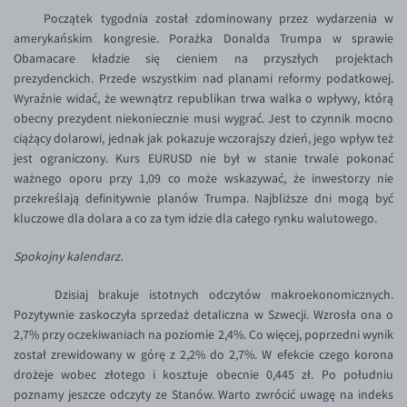
Inne pary walutowe
Aplikacja mobilna
Poradnik
Początek tygodnia został zdominowany przez wydarzenia w
amerykańskim kongresie. Porażka Donalda Trumpa w sprawie
KONTAKT
Bezpieczeństwo
AUD/PLN
Obamacare kładzie się cieniem na przyszłych projektach
Pomoc
Kontakt
BGN/PLN
prezydenckich. Przede wszystkim nad planami reformy podatkowej.
PL
Wyraźnie widać, że wewnątrz republikan trwa walka o wpływy, którą
Dla mediów
CAD/PLN
Pomoc
obecny prezydent niekoniecznie musi wygrać. Jest to czynnik mocno
CNY/PLN
FAQ
ciążący dolarowi, jednak jak pokazuje wczorajszy dzień, jego wpływ też
jest ograniczony. Kurs EURUSD nie był w stanie trwale pokonać
HKD/PLN
Konto i opłaty
ważnego oporu przy 1,09 co może wskazywać, że inwestorzy nie
HUF/PLN
Wymiana walut
przekreślają definitywnie planów Trumpa. Najbliższe dni mogą być
kluczowe dla dolara a co za tym idzie dla całego rynku walutowego.
ILS/PLN
Banki i przelewy
JPY/PLN
Przelewy zagraniczne
Spokojny kalendarz.
NZD/PLN
Słowniczek
Dzisiaj brakuje istotnych odczytów makroekonomicznych.
RON/PLN
Pozytywnie zaskoczyła sprzedaż detaliczna w Szwecji. Wzrosła ona o
2,7% przy oczekiwaniach na poziomie 2,4%. Co więcej, poprzedni wynik
SGD/PLN
został zrewidowany w górę z 2,2% do 2,7%. W efekcie czego korona
TRY/PLN
drożeje wobec złotego i kosztuje obecnie 0,445 zł. Po południu
poznamy jeszcze odczyty ze Stanów. Warto zwrócić uwagę na indeks
ZAR/PLN