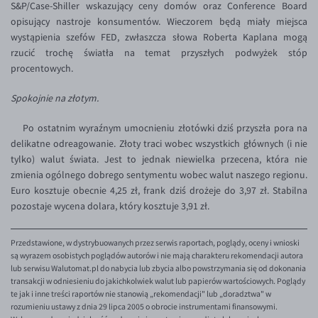
S&P/Case-Shiller wskazujący ceny domów oraz Conference Board
EUR/USD
opisujący nastroje konsumentów. Wieczorem będą miały miejsca
wystąpienia szefów FED, zwłaszcza słowa Roberta Kaplana mogą
EUR/GBP
rzucić trochę światła na temat przyszłych podwyżek stóp
EUR/CHF
procentowych.
EUR/CZK
Spokojnie na złotym.
EUR/DKK
Po ostatnim wyraźnym umocnieniu złotówki dziś przyszła pora na
EUR/NOK
delikatne odreagowanie. Złoty traci wobec wszystkich głównych (i nie
tylko) walut świata. Jest to jednak niewielka przecena, która nie
EUR/SEK
zmienia ogólnego dobrego sentymentu wobec walut naszego regionu.
EUR/AUD
Euro kosztuje obecnie 4,25 zł, frank dziś drożeje do 3,97 zł. Stabilna
pozostaje wycena dolara, który kosztuje 3,91 zł.
EUR/BGN
EUR/CAD
Przedstawione, w dystrybuowanych przez serwis raportach, poglądy, oceny i wnioski
EUR/CNY
są wyrazem osobistych poglądów autorów i nie mają charakteru rekomendacji autora
lub serwisu Walutomat.pl do nabycia lub zbycia albo powstrzymania się od dokonania
EUR/HKD
transakcji w odniesieniu do jakichkolwiek walut lub papierów wartościowych. Poglądy
te jak i inne treści raportów nie stanowią „rekomendacji" lub „doradztwa" w
EUR/HUF
rozumieniu ustawy z dnia 29 lipca 2005 o obrocie instrumentami finansowymi.