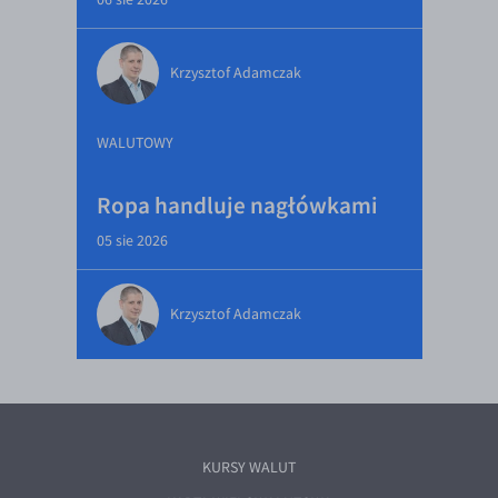
Krzysztof Adamczak
WALUTOWY
Ropa handluje nagłówkami
05 sie 2026
Krzysztof Adamczak
KURSY WALUT