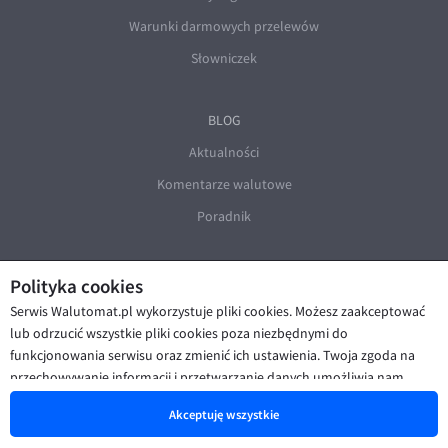
Warunki darmowych przelewów
Słowniczek
BLOG
Aktualności
Komentarze walutowe
Poradnik
Polityka cookies
Serwis Walutomat.pl wykorzystuje pliki cookies. Możesz zaakceptować
lub odrzucić wszystkie pliki cookies poza niezbędnymi do
funkcjonowania serwisu oraz zmienić ich ustawienia. Twoja zgoda na
© Walutomat 2026
|
Regulaminy
|
przechowywanie informacji i przetwarzanie danych umożliwia nam
Polityka prywatności i cookies
|
Deklaracja dostępności
poprawę funkcjonalności strony oraz prezentowanie Ci
Akceptuję wszystkie
spersonalizowanych treści i reklam. Więcej informacji znajdziesz w naszej
Polityce cookies
.