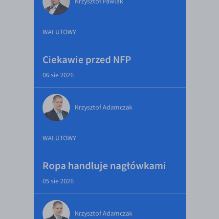
Krzysztof Pawlak
WALUTOWY
Ciekawie przed NFP
06 sie 2026
Krzysztof Adamczak
WALUTOWY
Ropa handluje nagłówkami
05 sie 2026
Krzysztof Adamczak