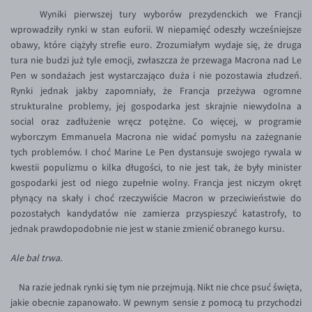
Inne pary walutowe
Aplikacja mobilna
Poradnik
Wyniki pierwszej tury wyborów prezydenckich we Francji
wprowadziły rynki w stan euforii. W niepamięć odeszły wcześniejsze
KONTAKT
Bezpieczeństwo
AUD/PLN
obawy, które ciążyły strefie euro. Zrozumiałym wydaje się, że druga
Pomoc
Kontakt
BGN/PLN
tura nie budzi już tyle emocji, zwłaszcza że przewaga Macrona nad Le
PL
Pen w sondażach jest wystarczająco duża i nie pozostawia złudzeń.
Dla mediów
CAD/PLN
Pomoc
Rynki jednak jakby zapomniały, że Francja przeżywa ogromne
CNY/PLN
FAQ
strukturalne problemy, jej gospodarka jest skrajnie niewydolna a
social oraz zadłużenie wręcz potężne. Co więcej, w programie
HKD/PLN
Konto i opłaty
wyborczym Emmanuela Macrona nie widać pomysłu na zażegnanie
HUF/PLN
Wymiana walut
tych problemów. I choć Marine Le Pen dystansuje swojego rywala w
kwestii populizmu o kilka długości, to nie jest tak, że były minister
ILS/PLN
Banki i przelewy
gospodarki jest od niego zupełnie wolny. Francja jest niczym okręt
JPY/PLN
Przelewy zagraniczne
płynący na skały i choć rzeczywiście Macron w przeciwieństwie do
pozostałych kandydatów nie zamierza przyspieszyć katastrofy, to
NZD/PLN
Słowniczek
jednak prawdopodobnie nie jest w stanie zmienić obranego kursu.
RON/PLN
Ale bal trwa.
SGD/PLN
TRY/PLN
Na razie jednak rynki się tym nie przejmują. Nikt nie chce psuć święta,
jakie obecnie zapanowało. W pewnym sensie z pomocą tu przychodzi
ZAR/PLN