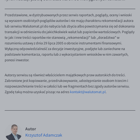
EUR/ILS
EUR/JPY
Przedstawione, w dystrybuowanych przez serwis raportach, poglądy, oceny i wnioski
są wyrazem osobistych poglądów autorów i nie mają charakteru rekomendacji autora
EUR/NZD
lub serwisu Walutomat.pl do nabycia lub zbycia albo powstrzymania się od dokonania
transakcji w odniesieniu do jakichkolwiek walut lub papierów wartościowych. Poglądy
EUR/RON
te jak i inne treści raportów nie stanowią „rekomendacji" lub „doradztwa" w
rozumieniu ustawy z dnia 29 lipca 2005 o obrocie instrumentami finansowymi.
EUR/SGD
Wyłączną odpowiedzialność za decyzje inwestycyjne, podjęte lub zaniechane na
podstawie komentarza, raportu lub z wykorzystaniem wniosków w nim zawartych,
EUR/TRY
ponosi inwestor.
EUR/ZAR
Autorzy serwisu są również właścicielem majątkowych praw autorskich do treści.
GBP/USD
Zabronione jest kopiowanie, przedrukowywanie, udostępnianie osobom trzecim i
USD/CHF
rozpowszechnianie treści w całości lub we fragmentach bez zgody autorów serwisu.
Zgodę taką można uzyskać pisząc na adres
kontakt@walutomat.pl
.
GBP/CHF
Autor
Krzysztof Adamczak