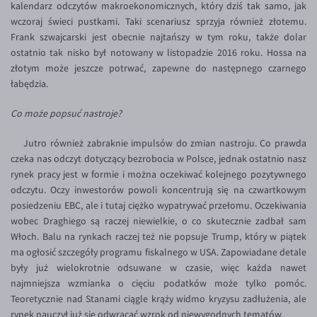
kalendarz odczytów makroekonomicznych, który dziś tak samo, jak
EUR/USD
wczoraj świeci pustkami. Taki scenariusz sprzyja również złotemu.
Frank szwajcarski jest obecnie najtańszy w tym roku, także dolar
EUR/GBP
ostatnio tak nisko był notowany w listopadzie 2016 roku. Hossa na
EUR/CHF
złotym może jeszcze potrwać, zapewne do następnego czarnego
łabędzia.
EUR/CZK
Co może popsuć nastroje?
EUR/DKK
EUR/NOK
Jutro również zabraknie impulsów do zmian nastroju. Co prawda
czeka nas odczyt dotyczący bezrobocia w Polsce, jednak ostatnio nasz
EUR/SEK
rynek pracy jest w formie i można oczekiwać kolejnego pozytywnego
EUR/AUD
odczytu. Oczy inwestorów powoli koncentrują się na czwartkowym
posiedzeniu EBC, ale i tutaj ciężko wypatrywać przełomu. Oczekiwania
EUR/BGN
wobec Draghiego są raczej niewielkie, o co skutecznie zadbał sam
EUR/CAD
Włoch. Balu na rynkach raczej też nie popsuje Trump, który w piątek
ma ogłosić szczegóły programu fiskalnego w USA. Zapowiadane detale
EUR/CNY
były już wielokrotnie odsuwane w czasie, więc każda nawet
EUR/HKD
najmniejsza wzmianka o cięciu podatków może tylko pomóc.
Teoretycznie nad Stanami ciągle krąży widmo kryzysu zadłużenia, ale
EUR/HUF
rynek nauczył już się odwracać wzrok od niewygodnych tematów.