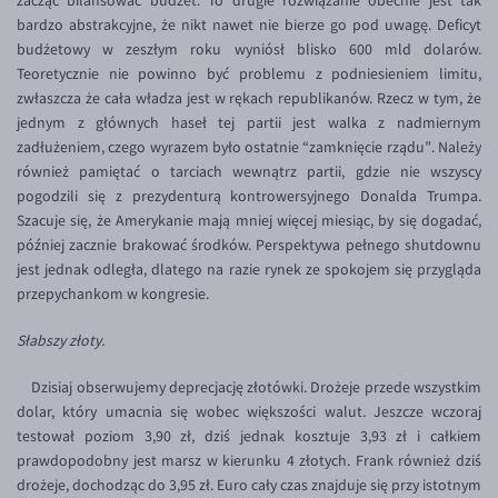
zacząć bilansować budżet. To drugie rozwiązanie obecnie jest tak
bardzo abstrakcyjne, że nikt nawet nie bierze go pod uwagę. Deficyt
EUR/USD
budżetowy w zeszłym roku wyniósł blisko 600 mld dolarów.
EUR/GBP
Teoretycznie nie powinno być problemu z podniesieniem limitu,
zwłaszcza że cała władza jest w rękach republikanów. Rzecz w tym, że
EUR/CHF
jednym z głównych haseł tej partii jest walka z nadmiernym
EUR/CZK
zadłużeniem, czego wyrazem było ostatnie “zamknięcie rządu”. Należy
również pamiętać o tarciach wewnątrz partii, gdzie nie wszyscy
EUR/DKK
pogodzili się z prezydenturą kontrowersyjnego Donalda Trumpa.
EUR/NOK
Szacuje się, że Amerykanie mają mniej więcej miesiąc, by się dogadać,
później zacznie brakować środków. Perspektywa pełnego shutdownu
EUR/SEK
jest jednak odległa, dlatego na razie rynek ze spokojem się przygląda
EUR/AUD
przepychankom w kongresie.
EUR/BGN
Słabszy złoty.
EUR/CAD
Dzisiaj obserwujemy deprecjację złotówki. Drożeje przede wszystkim
EUR/CNY
dolar, który umacnia się wobec większości walut. Jeszcze wczoraj
testował poziom 3,90 zł, dziś jednak kosztuje 3,93 zł i całkiem
EUR/HKD
prawdopodobny jest marsz w kierunku 4 złotych. Frank również dziś
EUR/HUF
drożeje, dochodząc do 3,95 zł. Euro cały czas znajduje się przy istotnym