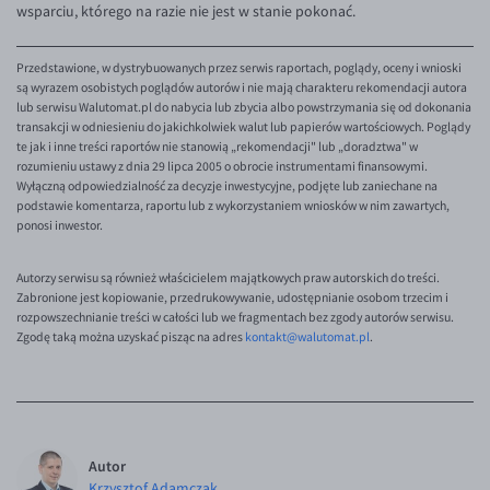
wsparciu, którego na razie nie jest w stanie pokonać.
EUR/ILS
EUR/JPY
Przedstawione, w dystrybuowanych przez serwis raportach, poglądy, oceny i wnioski
EUR/NZD
są wyrazem osobistych poglądów autorów i nie mają charakteru rekomendacji autora
lub serwisu Walutomat.pl do nabycia lub zbycia albo powstrzymania się od dokonania
EUR/RON
transakcji w odniesieniu do jakichkolwiek walut lub papierów wartościowych. Poglądy
te jak i inne treści raportów nie stanowią „rekomendacji" lub „doradztwa" w
EUR/SGD
rozumieniu ustawy z dnia 29 lipca 2005 o obrocie instrumentami finansowymi.
Wyłączną odpowiedzialność za decyzje inwestycyjne, podjęte lub zaniechane na
EUR/TRY
podstawie komentarza, raportu lub z wykorzystaniem wniosków w nim zawartych,
ponosi inwestor.
EUR/ZAR
GBP/USD
Autorzy serwisu są również właścicielem majątkowych praw autorskich do treści.
Zabronione jest kopiowanie, przedrukowywanie, udostępnianie osobom trzecim i
USD/CHF
rozpowszechnianie treści w całości lub we fragmentach bez zgody autorów serwisu.
GBP/CHF
Zgodę taką można uzyskać pisząc na adres
kontakt@walutomat.pl
.
Autor
Krzysztof Adamczak