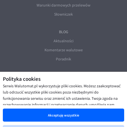
Warunki darmowych przelewów
Słowniczek
BLOG
Aktualności
Komentarze walutowe
Poradnik
Polityka cookies
Serwis Walutomat.pl wykorzystuje pliki cookies. Możesz zaakceptować
lub odrzucić wszystkie pliki cookies poza niezbędnymi do
funkcjonowania serwisu oraz zmienić ich ustawienia. Twoja zgoda na
© Walutomat 2026
|
Regulaminy
|
przechowywanie informacji i przetwarzanie danych umożliwia nam
Polityka prywatności i cookies
|
Deklaracja dostępności
poprawę funkcjonalności strony oraz prezentowanie Ci
Akceptuję wszystkie
spersonalizowanych treści i reklam. Więcej informacji znajdziesz w naszej
Polityce cookies
.