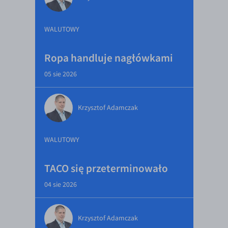
WALUTOWY
Ropa handluje nagłówkami
05 sie 2026
Krzysztof Adamczak
WALUTOWY
TACO się przeterminowało
04 sie 2026
Krzysztof Adamczak