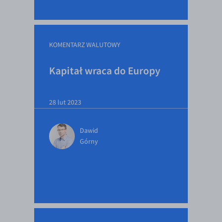
EUR/ILS
EUR/JPY
EUR/NZD
KOMENTARZ WALUTOWY
EUR/RON
Kapitał wraca do Europy
EUR/SGD
EUR/TRY
28 lut 2023
EUR/ZAR
GBP/USD
Dawid
USD/CHF
Górny
GBP/CHF