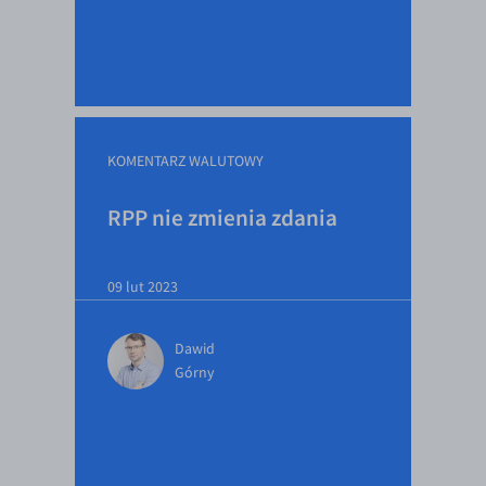
KOMENTARZ WALUTOWY
RPP nie zmienia zdania
09 lut 2023
Dawid
Górny