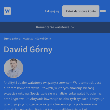
Zaloguj się
Załóż darmowe konto
Komentarze walutowe
KURSY WALUT
Strona główna
Autorzy
Dawid Górny
KARTA WIELOWALUTOWA
Kursy walut
Dawid Górny
PRZELEWY ZAGRANICZNE
EUR/PLN
Karta wielowalutowa
ESIM
USD/PLN
Visa Benefit
DLA FIRM
CHF/PLN
JAK TO DZIAŁA
GBP/PLN
Dla firm
BLOG
CZK/PLN
API dla biznesu
Jak to działa
Analityk i dealer walutowy związany z serwisem Walutomat.pl. Jest
autorem komentarzy walutowych, w których analizuje bieżącą
DKK/PLN
Partnerstwa
Prowizje i rabaty
Blog
sytuację rynkową. Specjalizuje się w analizie rynku walut fiducjarnych
NOK/PLN
Walutomat Business
Metody płatności
Aktualności
oraz kryptowalut. Aktywnie inwestuje na obu tych rynkach. Fascynuje
go wpływ psychologii, a co za tym idzie, emocji na podejmowane
SEK/PLN
Program Afiliacyjny
Banki i przelewy
Komentarze walutowe
decyzje inwestycyjne. Pasjonat technologii blockchain i jej