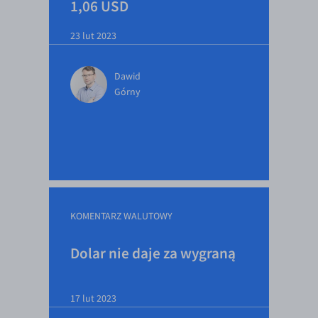
1,06 USD
23 lut 2023
Dawid
Górny
KOMENTARZ WALUTOWY
Dolar nie daje za wygraną
17 lut 2023