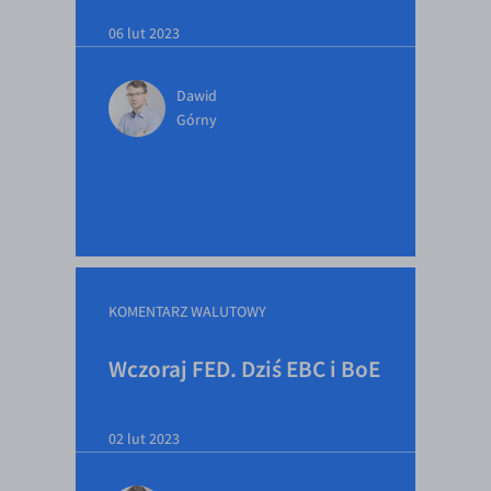
06 lut 2023
Dawid
Górny
KOMENTARZ WALUTOWY
Wczoraj FED. Dziś EBC i BoE
02 lut 2023