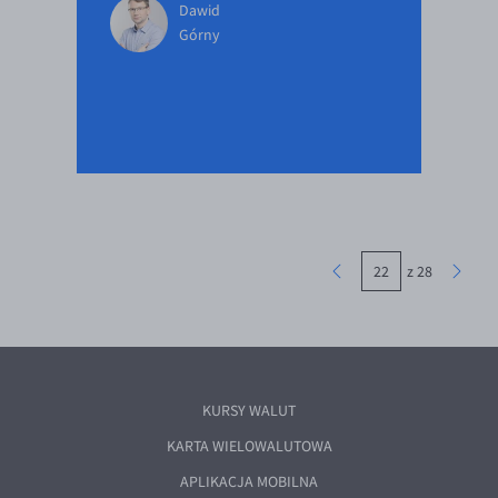
Dawid
Górny
z 28
KURSY WALUT
KARTA WIELOWALUTOWA
APLIKACJA MOBILNA