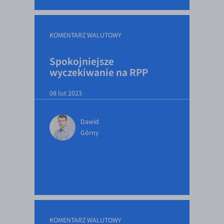
KOMENTARZ WALUTOWY
Spokojniejsze
wyczekiwanie na RPP
08 lut 2023
Dawid
Górny
KOMENTARZ WALUTOWY