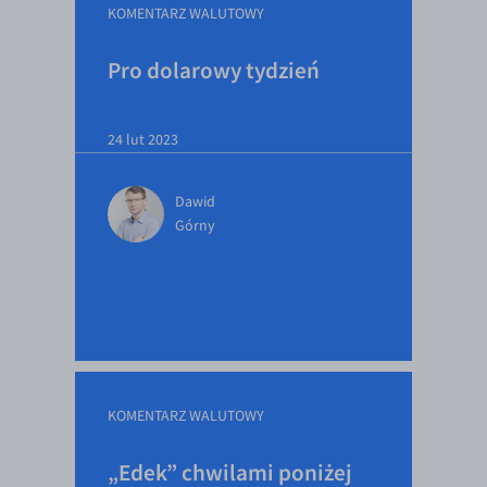
KOMENTARZ WALUTOWY
Pro dolarowy tydzień
24 lut 2023
Dawid
Górny
KOMENTARZ WALUTOWY
„Edek” chwilami poniżej