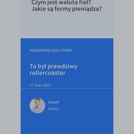
Czym jest waluta fiat?
Jakie są formy pieniądza?
EUR/USD
EUR/GBP
EUR/CHF
EUR/CZK
EUR/DKK
KOMENTARZ WALUTOWY
EUR/NOK
To był prawdziwy
EUR/SEK
rollercoaster
EUR/AUD
17 mar 2023
EUR/BGN
EUR/CAD
Dawid
EUR/CNY
Górny
EUR/HKD
EUR/HUF