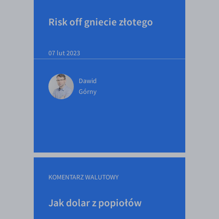
Risk off gniecie złotego
07 lut 2023
Dawid
Górny
KOMENTARZ WALUTOWY
Jak dolar z popiołów