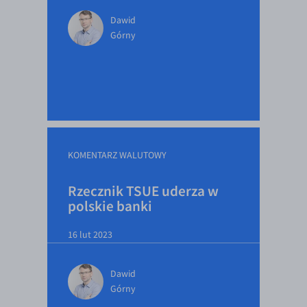
Dawid
Górny
KOMENTARZ WALUTOWY
Rzecznik TSUE uderza w
polskie banki
16 lut 2023
Dawid
Górny