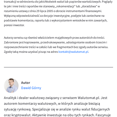
transakcji w odniesieniu do jakichkolwiek walut lub papierów wartościowych. Poglądy
te jak i inne treści raportów nie stanowią „rekomendacji" lub „doradztwa" w
rozumieniu ustawy z dnia 29 lipca 2005 o obrocie instrumentami finansowymi.
Wyłączną odpowiedzialność za decyzje inwestycyjne, podjęte lub zaniechane na
podstawie komentarza, raportu lub z wykorzystaniem wniosków w nim zawartych,
ponosi inwestor.
Autorzy serwisu są również właścicielem majątkowych praw autorskich do treści.
Zabronione jest kopiowanie, przedrukowywanie, udostępnianie osobom trzecim i
rozpowszechnianie treści w całości lub we fragmentach bez zgody autorów serwisu.
Zgodę taką można uzyskać pisząc na adres
kontakt@walutomat.pl
.
Autor
Dawid Górny
Analityk i dealer walutowy związany z serwisem Walutomat.pl. Jest
autorem komentarzy walutowych, w których analizuje bieżącą
sytuację rynkową. Specjalizuje się w analizie rynku walut fiducjarnych
oraz kryptowalut. Aktywnie inwestuje na obu tych rynkach. Fascynuje