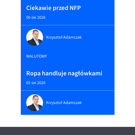
Ciekawie przed NFP
06 sie 2026
Krzysztof Adamczak
WALUTOWY
Ropa handluje nagłówkami
05 sie 2026
Krzysztof Adamczak