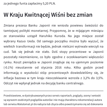
EUR/ILS
za jednego funta zapłacimy 5,20 PLN.
EUR/JPY
W Kraju Kwitnącej Wiśni bez zmian
EUR/NZD
Zmiana prezesa Banku Japonii nie wniosła powiewu świeżości do
EUR/RON
tamtejszej polityki monetarnej. Przypomnę, że w mijającym miesiącu
EUR/SGD
ze stanowiska ustąpił Haruhiko Kuroda. Na jego miejsce został
wybrany Kazuo Ueda. Od samego początku można było wyczuć, że
EUR/TRY
wielkich transformacji nie będzie, jednak nieliczni wytrwale wierzyli na
EUR/ZAR
cud. Tak się jednak nie stało. Dziś stopy procentowe w Japonii
pozostały niezmienione, co było zgodne z oczekiwaniami większości
GBP/USD
rynku. Koszt pieniądza w Japonii znajduje się na ujemnym poziomie
USD/CHF
(-0.1%) nieustannie od stycznia 2016 roku. Kilka godzin przed
informacją o wysokości stóp procentowych dowiedzieliśmy się, że
GBP/CHF
inflacja bazowa w tym kraju nieoczekiwanie wzrosła z 3,2% do 3,5%.
Odczyt nie wpłynął jednak na decyzję banku centralnego.
Przedstawione, w dystrybuowanych przez serwis raportach, poglądy, oceny i wnioski
są wyrazem osobistych poglądów autorów i nie mają charakteru rekomendacji autora
lub serwisu Walutomat.pl do nabycia lub zbycia albo powstrzymania się od dokonania