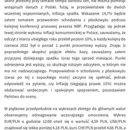
Skoro jesteśmy przy temacie tempa wzrostu cen, nie można pominąć
wstępnych danych z Polski. Tutaj, w przeciwieństwie do dwóch
EUR/USD
wcześniej wspomnianych, inflacja spadła. Wskazanie 14,7% będzie
EUR/GBP
zatem tematem przewodnim schodzenia z płaskowyżu podczas
kolejnej konferencji prasowej prezesa NBP. Przyglądając się jednak
EUR/CHF
lewej stronie wykresu inflacji konsumenckiej w Polsce, zauważamy, że
EUR/CZK
odczyt z marca ubiegłego roku przebił poziom 10%, a każdy kolejny do
czerwca 2022 był o ponad 1 punkt procentowy wyższy. Znając (z
EUR/DKK
poprzedniego akapitu) pojęcie efektu bazy, zauważamy zatem
EUR/NOK
przyczynę dzisiejszego spadku (oraz tego sprzed miesiąca). Punkt
odniesienia jest wyższy, co skutkuje niższym odczytem, w którym nie
EUR/SEK
ma nic nadzwyczajnego. Przepowiednia o schodzeniu z płaskowyżu
EUR/AUD
(zaraz po tej z sopockiego molo) zaczyna się spełniać, jednak
odpowiedź na pytanie, czy inflację (sięgającą prawie 15%) można
EUR/BGN
obdarować serdecznym i spokojnym spojrzeniem, pozostawiam
EUR/CAD
Państwu do oceny.
EUR/CNY
W piątkowe przedpołudnie na wykresach złotego do głównych walut
EUR/HKD
obserwujemy odreagowanie wczorajszego umocnienia. Wykres
EUR/PLN o godzinie 12:00 otarł się o wartość 4,59 PLN, USD/PLN
EUR/HUF
znajdował się lekko poniżej 4,18 PLN, kurs CHF/PLN przebił 4,66 PLN, a