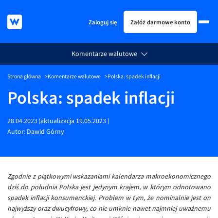
Zaloguj się
Załóż darmowe konto
Komentarze walutowe
KURSY WALUT
Strona główna
Komentarze walutowe
Polska: spadek inflacji
KARTA WIELOWALUTOWA
Kursy walut
Polska: spadek inflacji
PRZELEWY ZAGRANICZNE
EUR/PLN
Karta wielowalutowa
ESIM
USD/PLN
Visa Benefit
28.04.2023
(aktualizacja
19.05.2023
)
DLA FIRM
CHF/PLN
Autor:
Dawid Górny
JAK TO DZIAŁA
GBP/PLN
Dla firm
BLOG
CZK/PLN
API dla biznesu
Jak to działa
Zgodnie z piątkowymi wskazaniami kalendarza makroekonomicznego
DKK/PLN
Partnerstwa
Prowizje i rabaty
Blog
dziś do południa Polska jest jedynym krajem, w którym odnotowano
NOK/PLN
Walutomat Business
Metody płatności
Aktualności
spadek inflacji konsumenckiej. Problem w tym, że nominalnie jest on
najwyższy oraz dwucyfrowy, co nie umknie nawet najmniej uważnemu
SEK/PLN
Program Afiliacyjny
Banki i przelewy
Komentarze walutowe