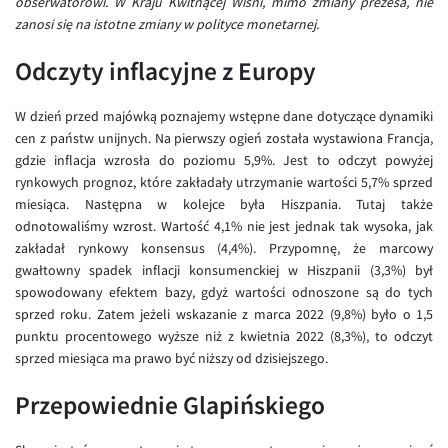
obserwatorowi. W Kraju Kwitnącej Wiśni, mimo zmiany prezesa, nie
Inne pary walutowe
Aplikacja mobilna
Poradnik
zanosi się na istotne zmiany w polityce monetarnej.
KONTAKT
Bezpieczeństwo
AUD/PLN
Odczyty inflacyjne z Europy
Pomoc
Kontakt
BGN/PLN
PL
Dla mediów
CAD/PLN
Pomoc
W dzień przed majówką poznajemy wstępne dane dotyczące dynamiki
cen z państw unijnych. Na pierwszy ogień została wystawiona Francja,
CNY/PLN
FAQ
gdzie inflacja wzrosła do poziomu 5,9%. Jest to odczyt powyżej
HKD/PLN
Konto i opłaty
rynkowych prognoz, które zakładały utrzymanie wartości 5,7% sprzed
miesiąca. Następna w kolejce była Hiszpania. Tutaj także
HUF/PLN
Wymiana walut
odnotowaliśmy wzrost. Wartość 4,1% nie jest jednak tak wysoka, jak
ILS/PLN
Banki i przelewy
zakładał rynkowy konsensus (4,4%). Przypomnę, że marcowy
gwałtowny spadek inflacji konsumenckiej w Hiszpanii (3,3%) był
JPY/PLN
Przelewy zagraniczne
spowodowany efektem bazy, gdyż wartości odnoszone są do tych
NZD/PLN
Słowniczek
sprzed roku. Zatem jeżeli wskazanie z marca 2022 (9,8%) było o 1,5
punktu procentowego wyższe niż z kwietnia 2022 (8,3%), to odczyt
RON/PLN
sprzed miesiąca ma prawo być niższy od dzisiejszego.
SGD/PLN
Przepowiednie Glapińskiego
TRY/PLN
ZAR/PLN