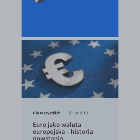
EUR/USD
EUR/GBP
EUR/CHF
EUR/CZK
EUR/DKK
EUR/NOK
EUR/SEK
EUR/AUD
EUR/BGN
EUR/CAD
EUR/CNY
Dla wszystkich
20 lip 2018
EUR/HKD
Euro jako waluta
europejska – historia
EUR/HUF
powstania