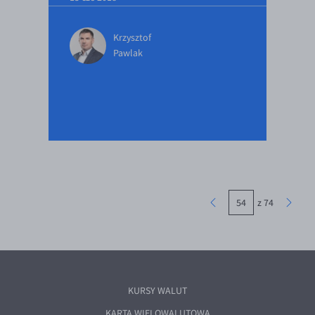
Krzysztof
Pawlak
z 74
KURSY WALUT
KARTA WIELOWALUTOWA