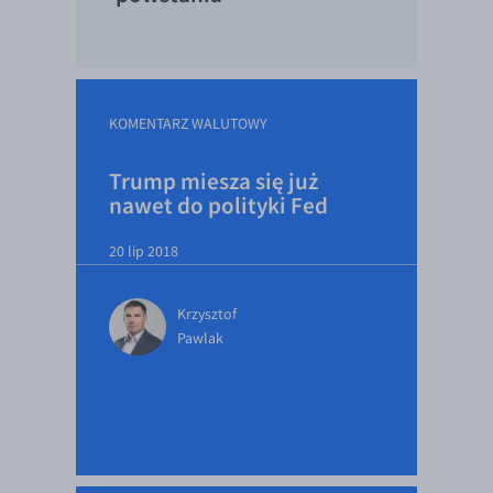
EUR/ILS
EUR/JPY
EUR/NZD
EUR/RON
KOMENTARZ WALUTOWY
EUR/SGD
Trump miesza się już
EUR/TRY
nawet do polityki Fed
EUR/ZAR
20 lip 2018
GBP/USD
USD/CHF
Krzysztof
Pawlak
GBP/CHF