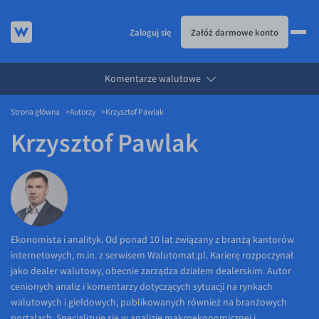
Zaloguj się
Załóż darmowe konto
Komentarze walutowe
KURSY WALUT
Strona główna
Autorzy
Krzysztof Pawlak
KARTA WIELOWALUTOWA
Kursy walut
Krzysztof Pawlak
PRZELEWY ZAGRANICZNE
EUR/PLN
Karta wielowalutowa
ESIM
USD/PLN
Visa Benefit
DLA FIRM
CHF/PLN
JAK TO DZIAŁA
GBP/PLN
Dla firm
BLOG
CZK/PLN
API dla biznesu
Jak to działa
Ekonomista i analityk. Od ponad 10 lat związany z branżą kantorów
internetowych, m.in. z serwisem Walutomat.pl. Karierę rozpoczynał
DKK/PLN
Partnerstwa
Prowizje i rabaty
Blog
jako dealer walutowy, obecnie zarządza działem dealerskim. Autor
NOK/PLN
Walutomat Business
Metody płatności
Aktualności
cenionych analiz i komentarzy dotyczących sytuacji na rynkach
walutowych i giełdowych, publikowanych również na branżowych
SEK/PLN
Program Afiliacyjny
Banki i przelewy
Komentarze walutowe
portalach. Specjalizuje się w analizie makroekonomicznej i