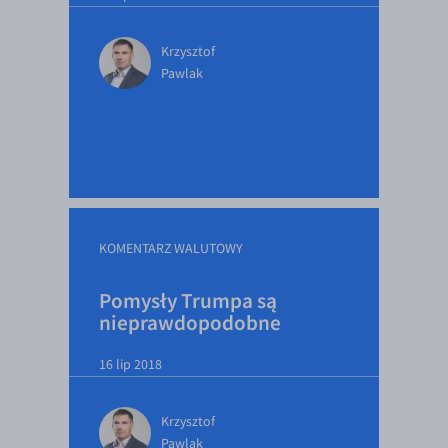
Krzysztof
Pawlak
KOMENTARZ WALUTOWY
Pomysły Trumpa są
nieprawdopodobne
16 lip 2018
Krzysztof
Pawlak