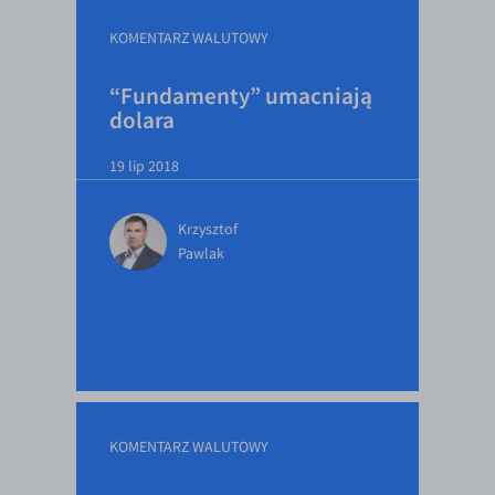
KOMENTARZ WALUTOWY
“Fundamenty” umacniają
dolara
19 lip 2018
Krzysztof
Pawlak
KOMENTARZ WALUTOWY