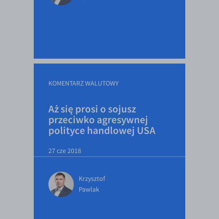
KOMENTARZ WALUTOWY
Aż się prosi o sojusz
przeciwko agresywnej
polityce handlowej USA
27 cze 2018
Krzysztof
Pawlak