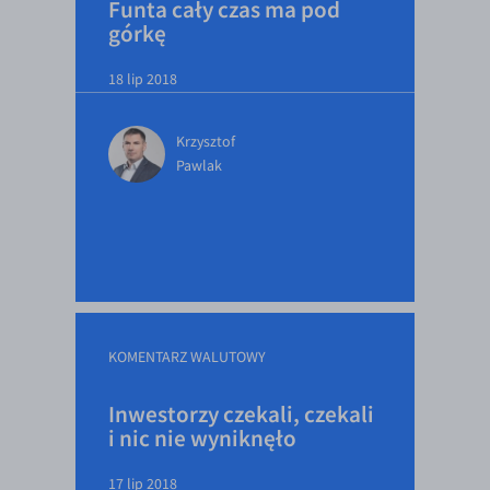
Funta cały czas ma pod
górkę
18 lip 2018
Krzysztof
Pawlak
KOMENTARZ WALUTOWY
Inwestorzy czekali, czekali
i nic nie wyniknęło
17 lip 2018