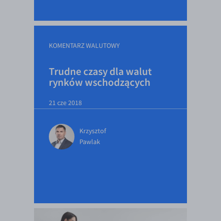
KOMENTARZ WALUTOWY
Trudne czasy dla walut
rynków wschodzących
21 cze 2018
Krzysztof
Pawlak