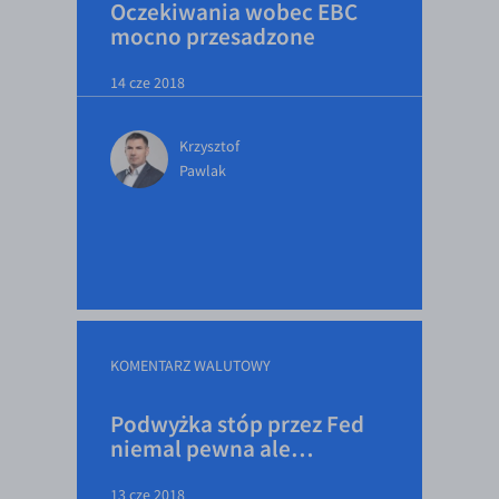
Oczekiwania wobec EBC
mocno przesadzone
14 cze 2018
Krzysztof
Pawlak
KOMENTARZ WALUTOWY
Podwyżka stóp przez Fed
niemal pewna ale…
13 cze 2018