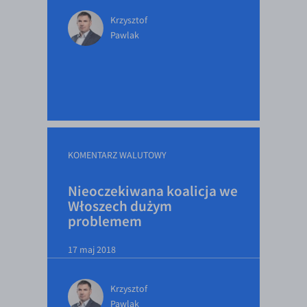
Krzysztof
Pawlak
KOMENTARZ WALUTOWY
Nieoczekiwana koalicja we
Włoszech dużym
problemem
17 maj 2018
Krzysztof
Pawlak