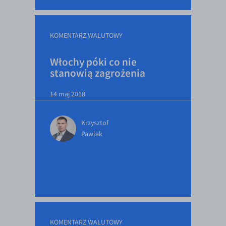
KOMENTARZ WALUTOWY
Włochy póki co nie
stanowią zagrożenia
14 maj 2018
Krzysztof
Pawlak
KOMENTARZ WALUTOWY