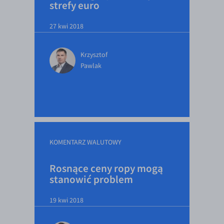
strefy euro
27 kwi 2018
Krzysztof
Pawlak
KOMENTARZ WALUTOWY
Rosnące ceny ropy mogą
stanowić problem
19 kwi 2018