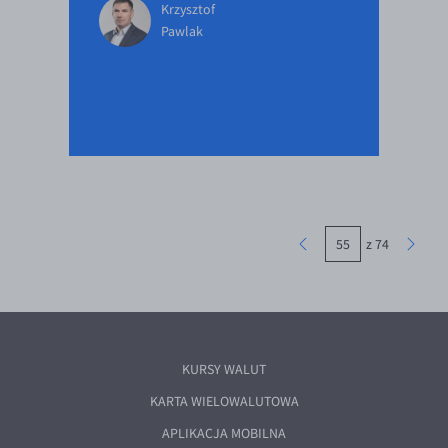
Krzysztof
Pawlak
z 74
KURSY WALUT
KARTA WIELOWALUTOWA
APLIKACJA MOBILNA