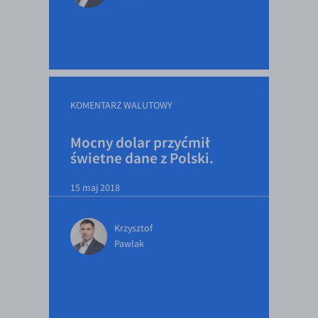
KOMENTARZ WALUTOWY
Mocny dolar przyćmił
świetne dane z Polski.
15 maj 2018
Krzysztof
Pawlak