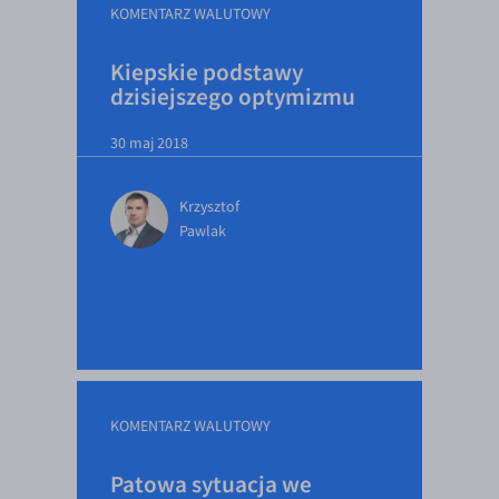
KOMENTARZ WALUTOWY
Kiepskie podstawy
dzisiejszego optymizmu
30 maj 2018
Krzysztof
Pawlak
KOMENTARZ WALUTOWY
Patowa sytuacja we