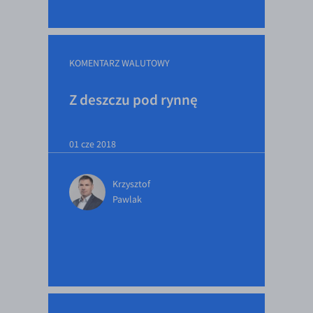
EUR/ILS
EUR/JPY
EUR/NZD
KOMENTARZ WALUTOWY
EUR/RON
Z deszczu pod rynnę
EUR/SGD
EUR/TRY
01 cze 2018
EUR/ZAR
GBP/USD
Krzysztof
USD/CHF
Pawlak
GBP/CHF