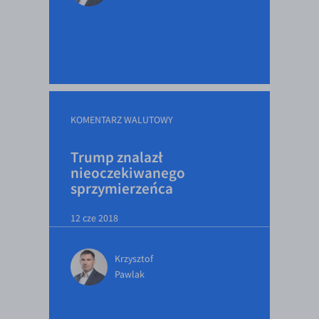
EUR/USD
EUR/GBP
EUR/CHF
EUR/CZK
EUR/DKK
KOMENTARZ WALUTOWY
EUR/NOK
Trump znalazł
EUR/SEK
nieoczekiwanego
sprzymierzeńca
EUR/AUD
EUR/BGN
12 cze 2018
EUR/CAD
EUR/CNY
Krzysztof
Pawlak
EUR/HKD
EUR/HUF