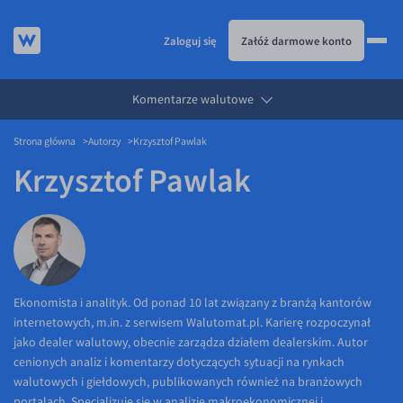
Zaloguj się
Załóż darmowe konto
Komentarze walutowe
KURSY WALUT
Strona główna
Autorzy
Krzysztof Pawlak
KARTA WIELOWALUTOWA
Kursy walut
Krzysztof Pawlak
PRZELEWY ZAGRANICZNE
EUR/PLN
Karta wielowalutowa
ESIM
USD/PLN
Visa Benefit
DLA FIRM
CHF/PLN
JAK TO DZIAŁA
GBP/PLN
Dla firm
BLOG
CZK/PLN
API dla biznesu
Jak to działa
Ekonomista i analityk. Od ponad 10 lat związany z branżą kantorów
internetowych, m.in. z serwisem Walutomat.pl. Karierę rozpoczynał
DKK/PLN
Partnerstwa
Prowizje i rabaty
Blog
jako dealer walutowy, obecnie zarządza działem dealerskim. Autor
NOK/PLN
Walutomat Business
Metody płatności
Aktualności
cenionych analiz i komentarzy dotyczących sytuacji na rynkach
walutowych i giełdowych, publikowanych również na branżowych
SEK/PLN
Program Afiliacyjny
Banki i przelewy
Komentarze walutowe
portalach. Specjalizuje się w analizie makroekonomicznej i