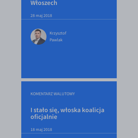
Włoszech
28 maj 2018
Krzysztof
Pawlak
KOMENTARZ WALUTOWY
I stało się, włoska koalicja
oficjalnie
18 maj 2018