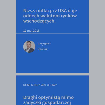
Niższa inflacja z USA daje
oddech walutom rynków
wschodzących.
11 maj 2018
Krzysztof
Pawlak
KOMENTARZ WALUTOWY
Draghi optymistą mimo
zadyszki gospodarczej