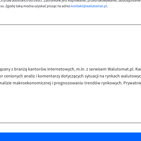
ch praw autorskich do treści. Zabronione jest kopiowanie, przedrukowywanie, udostępnianie
isu. Zgodę taką można uzyskać pisząc na adres
kontakt@walutomat.pl
.
iązany z branżą kantorów internetowych, m.in. z serwisem Walutomat.pl. Ka
or cenionych analiz i komentarzy dotyczących sytuacji na rynkach walutowy
 analizie makroekonomicznej i prognozowaniu trendów rynkowych. Prywatni