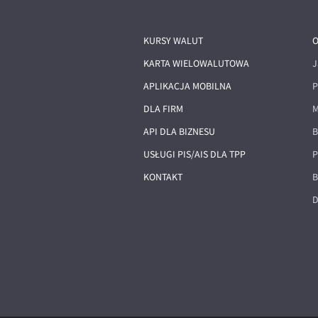
KURSY WALUT
O
KARTA WIELOWALUTOWA
J
APLIKACJA MOBILNA
P
DLA FIRM
M
API DLA BIZNESU
B
USŁUGI PIS/AIS DLA TPP
P
KONTAKT
B
D