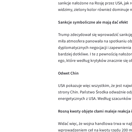
sankcje nałożone na Rosję przez USA, jak
widzimy, zielony kolor również dominuje n
Sankcje symboliczne ale mają dać efekt
Trump zdecydował się wprowadzić sankcję 
miła atmosfera panowała na spotkaniu obu
dyplomatycznych negocjacji i zapewnienia p
bardziej dotkliwe. I te z pewnością nało
ego, które według krytyków znacznie się o
Odwet Chin
USA pokazuje więc wszystkim, że jest naj
strony Chin. Państwo Środka odważnie o
energetycznych z USA. Według szacunków 
Rosną kwoty objęte cłami maleje reakcja
Widać więc, że wojna handlowa trwa w najl
wprowadzeniem ceł na kwoty rzędu 200 mili