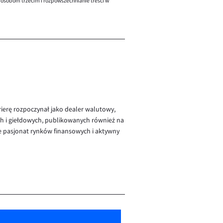
 osobom trzecim i rozpowszechnianie treści w
rierę rozpoczynał jako dealer walutowy,
ch i giełdowych, publikowanych również na
e pasjonat rynków finansowych i aktywny