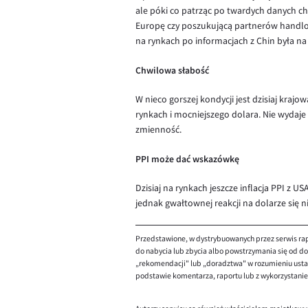
ale póki co patrząc po twardych danych c
Europę czy poszukującą partnerów handlowy
na rynkach po informacjach z Chin była na 
Chwilowa słabość
W nieco gorszej kondycji jest dzisiaj kraj
rynkach i mocniejszego dolara. Nie wydaj
zmienność.
PPI może dać wskazówkę
Dzisiaj na rynkach jeszcze inflacja PPI z 
jednak gwałtownej reakcji na dolarze się 
Przedstawione, w dystrybuowanych przez serwis rap
do nabycia lub zbycia albo powstrzymania się od dok
„rekomendacji" lub „doradztwa" w rozumieniu ustaw
podstawie komentarza, raportu lub z wykorzystani