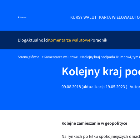
KURSY WALUT
KARTA WIELOWALUT
Blog
Aktualności
Komentarze walutowe
Poradnik
Strona główna
Komentarze walutowe
Kolejny kraj podpada Trumpowi, tym 
Kolejny kraj p
09.08.2018
(aktualizacja
19.05.2023
)
Auto
Kolejne zamieszanie w geopolityce
Na rynkach po kilku spokojniejszych dniac