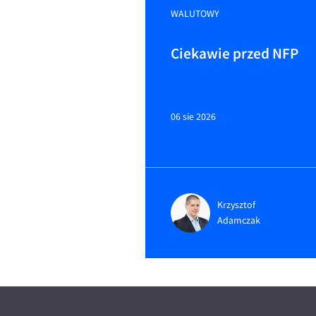
WALUTOWY
Ciekawie przed NFP
06 sie 2026
Krzysztof
Adamczak