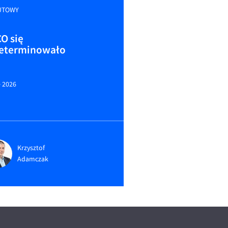
UTOWY
O się
eterminowało
e 2026
Krzysztof
Adamczak