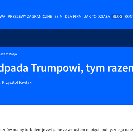
OWA
PRZELEWY ZAGRANICZNE
ESIM
DLA FIRM
JAK TO DZIAŁA
BLOG
KON
razem Rosja
odpada Trumpowi, tym raze
r:
Krzysztof Pawlak
h znów mamy turbulencje związane ze wzrostem napięcia politycznego na świ