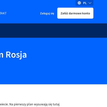
PL
TAKT
Zaloguj się
Załóż darmowe konto
m Rosja
ecie. Na pierwszy plan wysuwają się tutaj