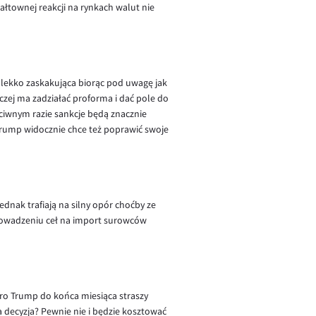
łtownej reakcji na rynkach walut nie
 lekko zaskakująca biorąc pod uwagę jak
zej ma zadziałać proforma i dać pole do
eciwnym razie sankcje będą znacznie
Trump widocznie chce też poprawić swoje
dnak trafiają na silny opór choćby ze
owadzeniu ceł na import surowców
oro Trump do końca miesiąca straszy
 decyzja? Pewnie nie i będzie kosztować