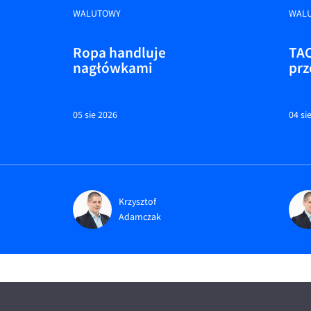
WALUTOWY
WAL
Ropa handluje
TAC
nagłówkami
prz
05 sie 2026
04 si
Krzysztof
Adamczak