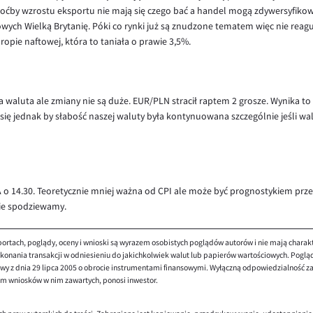
hoćby wzrostu eksportu nie mają się czego bać a handel mogą zdywersyfikowa
ch Wielką Brytanię. Póki co rynki już są znudzone tematem więc nie reaguj
ropie naftowej, która to taniała o prawie 3,5%.
owa waluta ale zmiany nie są duże. EUR/PLN stracił raptem 2 grosze. Wynika t
e się jednak by słabość naszej waluty była kontynuowana szczególnie jeśli 
USA o 14.30. Teoretycznie mniej ważna od CPI ale może być prognostykiem prze
nie spodziewamy.
ortach, poglądy, oceny i wnioski są wyrazem osobistych poglądów autorów i nie mają charak
onania transakcji w odniesieniu do jakichkolwiek walut lub papierów wartościowych. Poglądy 
y z dnia 29 lipca 2005 o obrocie instrumentami finansowymi. Wyłączną odpowiedzialność za 
em wniosków w nim zawartych, ponosi inwestor.