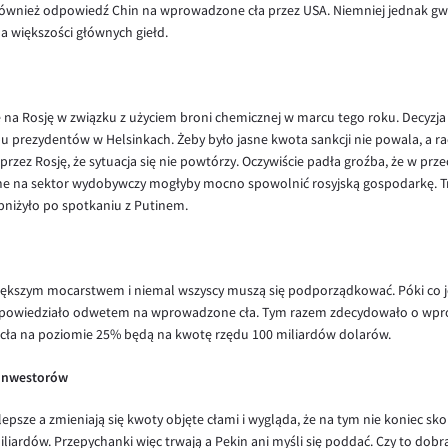
 również odpowiedź Chin na wprowadzone cła przez USA. Niemniej jednak gwa
a większości głównych giełd.
na Rosję w związku z użyciem broni chemicznej w marcu tego roku. Decyzja
 prezydentów w Helsinkach. Żeby było jasne kwota sankcji nie powala, a rac
rzez Rosję, że sytuacja się nie powtórzy. Oczywiście padła groźba, że w prz
żone na sektor wydobywczy mogłyby mocno spowolnić rosyjską gospodarkę. 
bniżyło po spotkaniu z Putinem.
większym mocarstwem i niemal wszyscy muszą się podporządkować. Póki co je
dpowiedziało odwetem na wprowadzone cła. Tym razem zdecydowało o wpr
cła na poziomie 25% będą na kwotę rzędu 100 miliardów dolarów.
 inwestorów
epsze a zmieniają się kwoty objęte cłami i wygląda, że na tym nie koniec sk
ardów. Przepychanki więc trwają a Pekin ani myśli się poddać. Czy to dobra