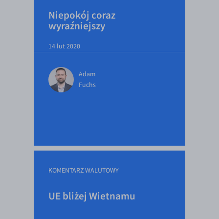
Niepokój coraz
wyraźniejszy
14 lut 2020
Adam
Fuchs
KOMENTARZ WALUTOWY
UE bliżej Wietnamu