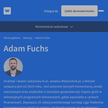
Zaloguj się
Załóż darmowe konto
Komentarze walutowe
KURSY WALUT
Strona główna
Autorzy
Adam Fuchs
KARTA WIELOWALUTOWA
Kursy walut
Adam Fuchs
PRZELEWY ZAGRANICZNE
EUR/PLN
Karta wielowalutowa
ESIM
USD/PLN
Visa Benefit
DLA FIRM
CHF/PLN
JAK TO DZIAŁA
GBP/PLN
Dla firm
BLOG
CZK/PLN
API dla biznesu
Jak to działa
Analityk i dealer walutowy m.in. serwisu Walutomat.pl, z którym
związany jest od 2019 roku. Jest autorem licznych komentarzy, analiz
DKK/PLN
Partnerstwa
Prowizje i rabaty
Blog
walutowych oraz artykułów o tematyce gospodarczej. Często gości w
NOK/PLN
Walutomat Business
Metody płatności
Aktualności
telewizyjnych programach biznesowych, gdzie opowiada o rynkach
finansowych. Zwycięzca 10. edycji prestiżowego turnieju Liga Traderów.
SEK/PLN
Program Afiliacyjny
Banki i przelewy
Komentarze walutowe
Z przyjemnością dzieli się wiedzą i doświadczeniem ze studentami i