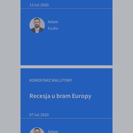
12 lut 2020
Adam
Fuchs
KOMENTARZ WALUTOWY
Recesja u bram Europy
07 lut 2020
Adam