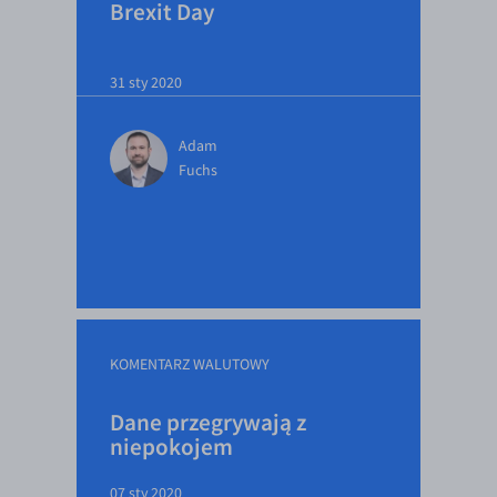
Brexit Day
31 sty 2020
Adam
Fuchs
KOMENTARZ WALUTOWY
Dane przegrywają z
niepokojem
07 sty 2020