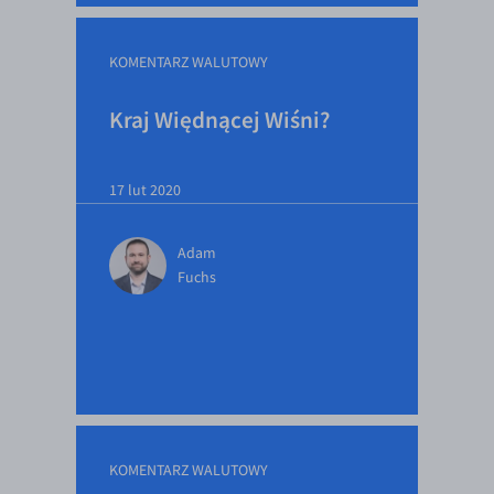
KOMENTARZ WALUTOWY
Kraj Więdnącej Wiśni?
17 lut 2020
Adam
Fuchs
KOMENTARZ WALUTOWY