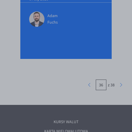
Adam
Fuchs
z 38
KURSY WALUT
KARTA WIELOWALUTOWA