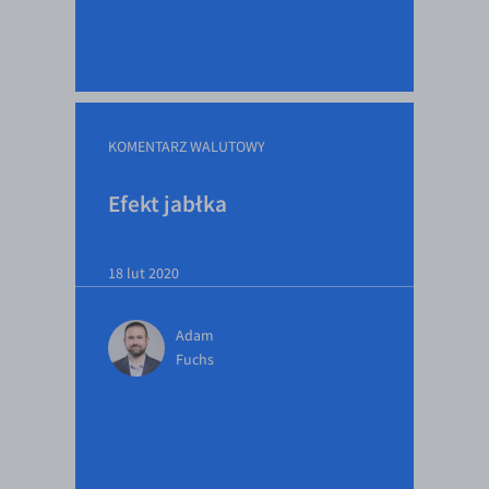
EUR/ILS
EUR/JPY
EUR/NZD
EUR/RON
KOMENTARZ WALUTOWY
EUR/SGD
EUR/TRY
Efekt jabłka
EUR/ZAR
GBP/USD
18 lut 2020
USD/CHF
Adam
GBP/CHF
Fuchs