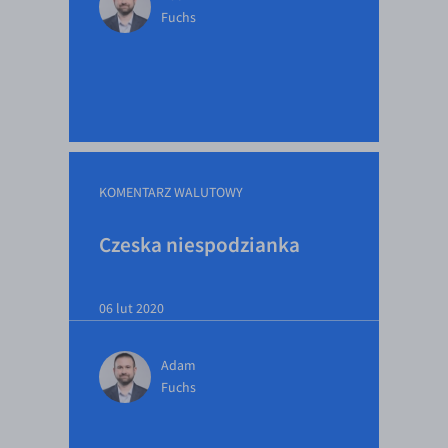
Fuchs
KOMENTARZ WALUTOWY
Czeska niespodzianka
06 lut 2020
Adam
Fuchs