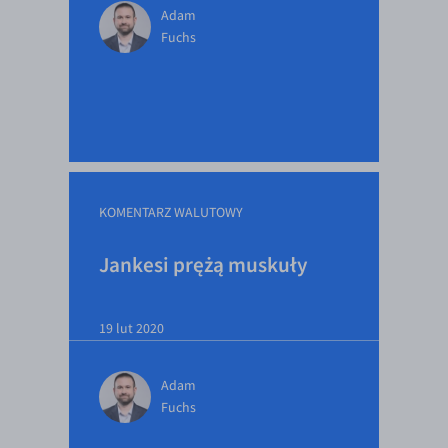
Adam
EUR/USD
Fuchs
EUR/GBP
EUR/CHF
EUR/CZK
EUR/DKK
EUR/NOK
KOMENTARZ WALUTOWY
EUR/SEK
Jankesi prężą muskuły
EUR/AUD
EUR/BGN
EUR/CAD
19 lut 2020
EUR/CNY
Adam
EUR/HKD
Fuchs
EUR/HUF