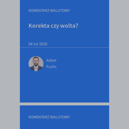
KOMENTARZ WALUTOWY
Korekta czy wolta?
04 lut 2020
Adam
Fuchs
KOMENTARZ WALUTOWY