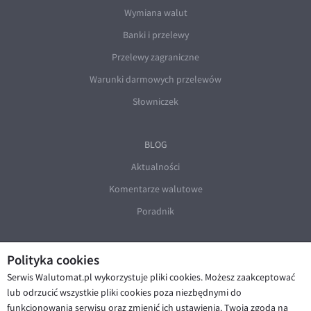
Wymiana walut
Banki i przelewy
Przelewy zagraniczne
Warunki darmowych przelewów
Słowniczek
BLOG
Aktualności
Komentarze walutowe
Poradnik
Polityka cookies
Serwis Walutomat.pl wykorzystuje pliki cookies. Możesz zaakceptować
lub odrzucić wszystkie pliki cookies poza niezbędnymi do
funkcjonowania serwisu oraz zmienić ich ustawienia. Twoja zgoda na