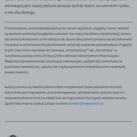
winowajcą jest raczej słabsza pozycja tychże walut na szerokim rynku,
a nie siła złotego.
Przedstawione, w dystrybuowanych przez serwis raportach, poglądy, oceny i wnioski
są wyrazem osobistych poglądów autorów i nie mają charakteru rekomendacji autora
lub serwisu Walutomat.pl do nabycia lub zbycia albo powstrzymania się od dokonania
transakcji w odniesieniu do jakichkolwiek walut lub papierów wartościowych. Poglądy
te jak i inne treści raportów nie stanowią „rekomendacji" lub „doradztwa" w
rozumieniu ustawy z dnia 29 lipca 2005 o obrocie instrumentami finansowymi.
Wyłączną odpowiedzialność za decyzje inwestycyjne, podjęte lub zaniechane na
podstawie komentarza, raportu lub z wykorzystaniem wniosków w nim zawartych,
ponosi inwestor.
Autorzy serwisu są również właścicielem majątkowych praw autorskich do treści.
Zabronione jest kopiowanie, przedrukowywanie, udostępnianie osobom trzecim i
rozpowszechnianie treści w całości lub we fragmentach bez zgody autorów serwisu.
Zgodę taką można uzyskać pisząc na adres
kontakt@walutomat.pl
.