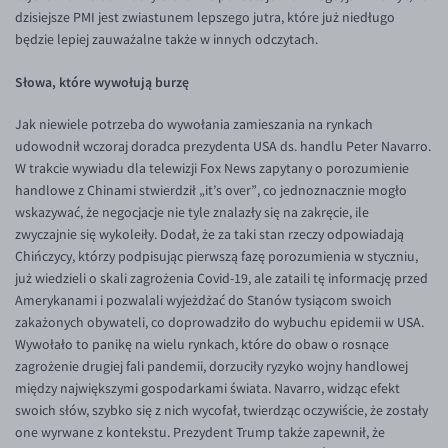
EUR/ILS
dzisiejsze PMI jest zwiastunem lepszego jutra, które już niedługo
będzie lepiej zauważalne także w innych odczytach.
EUR/JPY
EUR/NZD
Słowa, które wywołują burzę
EUR/RON
Jak niewiele potrzeba do wywołania zamieszania na rynkach
EUR/SGD
udowodnił wczoraj doradca prezydenta USA ds. handlu Peter Navarro.
W trakcie wywiadu dla telewizji Fox News zapytany o porozumienie
EUR/TRY
handlowe z Chinami stwierdził „it’s over”, co jednoznacznie mogło
EUR/ZAR
wskazywać, że negocjacje nie tyle znalazły się na zakręcie, ile
zwyczajnie się wykoleiły. Dodał, że za taki stan rzeczy odpowiadają
GBP/USD
Chińczycy, którzy podpisując pierwszą fazę porozumienia w styczniu,
USD/CHF
już wiedzieli o skali zagrożenia Covid-19, ale zataili tę informację przed
Amerykanami i pozwalali wyjeżdżać do Stanów tysiącom swoich
GBP/CHF
zakażonych obywateli, co doprowadziło do wybuchu epidemii w USA.
Wywołało to panikę na wielu rynkach, które do obaw o rosnące
zagrożenie drugiej fali pandemii, dorzuciły ryzyko wojny handlowej
między największymi gospodarkami świata. Navarro, widząc efekt
swoich słów, szybko się z nich wycofał, twierdząc oczywiście, że zostały
one wyrwane z kontekstu. Prezydent Trump także zapewnił, że