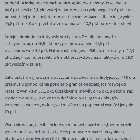
podążyli ścieżką swoich zachodnich sąsiadów. Przemysłowe PMI to
EUR/USD
44,6 pkt, czyli o 3,1 pkt wyżej od konsensusu rynkowego i o 8 pkt lepiej
od ostatniej publikacji. Natomiast ten sam wskaźnik dla usług wyniósł
EUR/GBP
45,8 pkt i o 3,8 pkt przebił oczekiwania, a o 13,2 pkt poprzedni odczyt.
EUR/CHF
Kolejne doniesienia dotyczyły strefy euro. PMI dla przemysłu
EUR/CZK
zatrzymało się na 46,9 pkt przy prognozowanym 44,5 pkt i
wcześniejszym 39,4 pkt. Natomiast usługowe PMI dla eurozony to 47,3
EUR/DKK
pkt, dzięki czemu przebiło o 6,3 pkt przewidywania analityków i o 16,8
EUR/NOK
pkt wskaźnik za maj.
EUR/SEK
Jako ostatni najnowszymi odczytami pochwalili się Brytyjczycy. PMI dla
EUR/AUD
przemysłu symbolicznie pokonało granicę oddzielającą rozwój od
recesji z wynikiem 50,1 pkt. Oczekiwania mówiły o 45 pkt, a ostatni raz
EUR/BGN
wyniosło one 40,7 pkt. Za to wskaźnik dla usług to 47 pkt, gdy
EUR/CAD
konsensus rynkowy wskazywał na 40 pkt, a poprzedni wyniósł jedynie
29 pkt.
EUR/CNY
EUR/HKD
Wyraźnie widać, że o ile lockdown naprawdę bardzo szybko zamroził
gospodarki i wiele branż, o tyle ich ponowne otwarcie przyniosło
EUR/HUF
błyskawicznie odwrotny efekt. Nie pozostaje nic innego, jak wierzyć, że