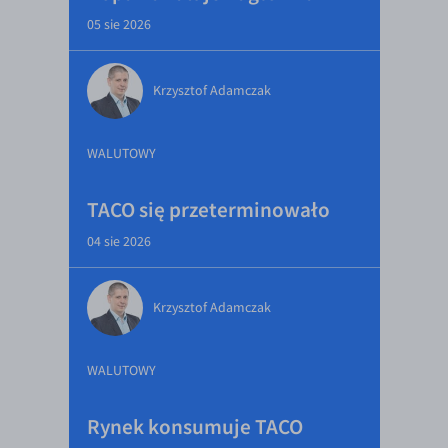
05 sie 2026
Krzysztof Adamczak
WALUTOWY
TACO się przeterminowało
04 sie 2026
Krzysztof Adamczak
WALUTOWY
Rynek konsumuje TACO