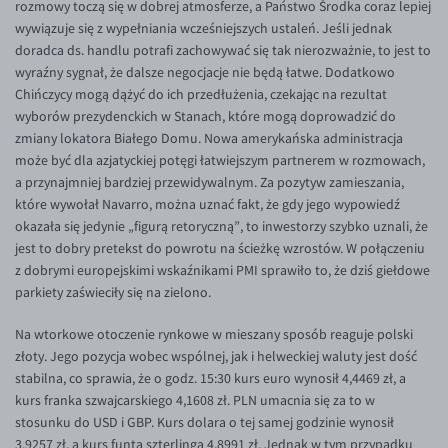
rozmowy toczą się w dobrej atmosferze, a Państwo Środka coraz lepiej
wywiązuje się z wypełniania wcześniejszych ustaleń. Jeśli jednak
doradca ds. handlu potrafi zachowywać się tak nierozważnie, to jest to
wyraźny sygnał, że dalsze negocjacje nie będą łatwe. Dodatkowo
Chińczycy mogą dążyć do ich przedłużenia, czekając na rezultat
wyborów prezydenckich w Stanach, które mogą doprowadzić do
zmiany lokatora Białego Domu. Nowa amerykańska administracja
może być dla azjatyckiej potęgi łatwiejszym partnerem w rozmowach,
a przynajmniej bardziej przewidywalnym. Za pozytyw zamieszania,
które wywołał Navarro, można uznać fakt, że gdy jego wypowiedź
okazała się jedynie „figurą retoryczną”, to inwestorzy szybko uznali, że
jest to dobry pretekst do powrotu na ścieżkę wzrostów. W połączeniu
z dobrymi europejskimi wskaźnikami PMI sprawiło to, że dziś giełdowe
parkiety zaświeciły się na zielono.
Na wtorkowe otoczenie rynkowe w mieszany sposób reaguje polski
złoty. Jego pozycja wobec wspólnej, jak i helweckiej waluty jest dość
stabilna, co sprawia, że o godz. 15:30 kurs euro wynosił 4,4469 zł, a
kurs franka szwajcarskiego 4,1608 zł. PLN umacnia się za to w
stosunku do USD i GBP. Kurs dolara o tej samej godzinie wynosił
3,9257 zł, a kurs funta szterlinga 4,8991 zł. Jednak w tym przypadku