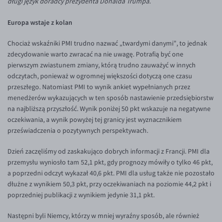
długi język doradcy prezydenta Donalda Trumpa.
Inne pary walutowe
Aplikacja mobilna
Poradnik
Europa wstaje z kolan
KONTAKT
Bezpieczeństwo
AUD/PLN
Pomoc
Kontakt
BGN/PLN
PL
Chociaż wskaźniki PMI trudno nazwać „twardymi danymi”, to jednak
zdecydowanie warto zwracać na nie uwagę. Potrafią być one
Dla mediów
CAD/PLN
Pomoc
pierwszym zwiastunem zmiany, którą trudno zauważyć w innych
CNY/PLN
FAQ
odczytach, ponieważ w ogromnej większości dotyczą one czasu
przeszłego. Natomiast PMI to wynik ankiet wypełnianych przez
HKD/PLN
Konto i opłaty
menedżerów wykazujących w ten sposób nastawienie przedsiębiorstw
HUF/PLN
Wymiana walut
na najbliższą przyszłość. Wynik poniżej 50 pkt wskazuje na negatywne
oczekiwania, a wynik powyżej tej granicy jest wyznacznikiem
ILS/PLN
Banki i przelewy
przeświadczenia o pozytywnych perspektywach.
JPY/PLN
Przelewy zagraniczne
Dzień zaczęliśmy od zaskakująco dobrych informacji z Francji. PMI dla
NZD/PLN
Słowniczek
przemysłu wyniosło tam 52,1 pkt, gdy prognozy mówiły o tylko 46 pkt,
RON/PLN
a poprzedni odczyt wykazał 40,6 pkt. PMI dla usług także nie pozostało
dłużne z wynikiem 50,3 pkt, przy oczekiwaniach na poziomie 44,2 pkt i
SGD/PLN
poprzedniej publikacji z wynikiem jedynie 31,1 pkt.
TRY/PLN
Następni byli Niemcy, którzy w mniej wyraźny sposób, ale również
ZAR/PLN