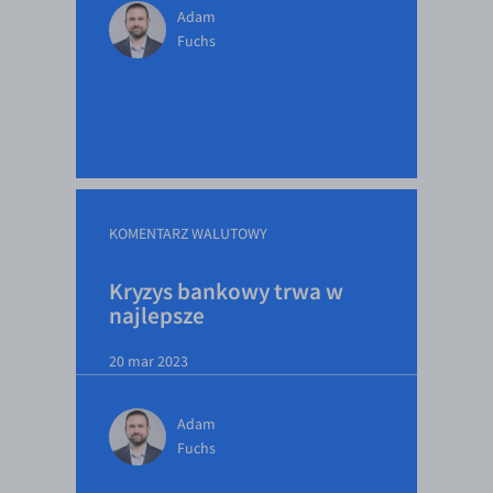
Adam
EUR/USD
Fuchs
EUR/GBP
EUR/CHF
EUR/CZK
EUR/DKK
EUR/NOK
KOMENTARZ WALUTOWY
EUR/SEK
Kryzys bankowy trwa w
EUR/AUD
najlepsze
EUR/BGN
EUR/CAD
20 mar 2023
EUR/CNY
Adam
EUR/HKD
Fuchs
EUR/HUF