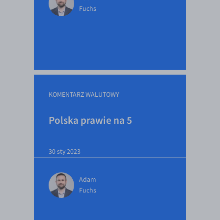
Fuchs
KOMENTARZ WALUTOWY
Polska prawie na 5
30 sty 2023
Adam
Fuchs