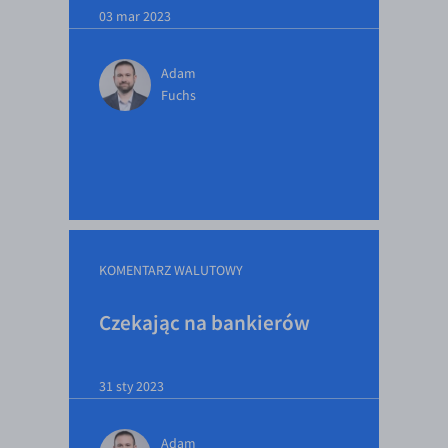
03 mar 2023
Adam
Fuchs
KOMENTARZ WALUTOWY
Czekając na bankierów
31 sty 2023
Adam