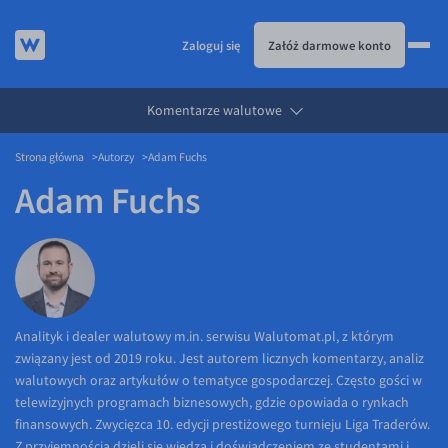
Zaloguj się
Załóż darmowe konto
Komentarze walutowe
KURSY WALUT
Strona główna
Autorzy
Adam Fuchs
KARTA WIELOWALUTOWA
Kursy walut
Adam Fuchs
PRZELEWY ZAGRANICZNE
EUR/PLN
Karta wielowalutowa
ESIM
USD/PLN
Visa Benefit
DLA FIRM
CHF/PLN
JAK TO DZIAŁA
GBP/PLN
Dla firm
BLOG
CZK/PLN
API dla biznesu
Jak to działa
Analityk i dealer walutowy m.in. serwisu Walutomat.pl, z którym
związany jest od 2019 roku. Jest autorem licznych komentarzy, analiz
DKK/PLN
Partnerstwa
Prowizje i rabaty
Blog
walutowych oraz artykułów o tematyce gospodarczej. Często gości w
NOK/PLN
Walutomat Business
Metody płatności
Aktualności
telewizyjnych programach biznesowych, gdzie opowiada o rynkach
finansowych. Zwycięzca 10. edycji prestiżowego turnieju Liga Traderów.
SEK/PLN
Program Afiliacyjny
Banki i przelewy
Komentarze walutowe
Z przyjemnością dzieli się wiedzą i doświadczeniem ze studentami i