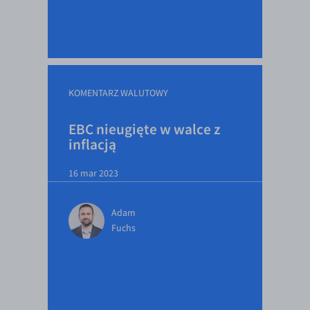
EUR/ILS
EUR/JPY
EUR/NZD
EUR/RON
KOMENTARZ WALUTOWY
EUR/SGD
EUR/TRY
EBC nieugięte w walce z
inflacją
EUR/ZAR
GBP/USD
16 mar 2023
USD/CHF
Adam
GBP/CHF
Fuchs