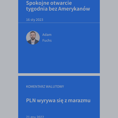
Spokojne otwarcie
tygodnia bez Amerykanów
16 sty 2023
Adam
Fuchs
KOMENTARZ WALUTOWY
PLN wyrywa się z marazmu
21 gru 2022