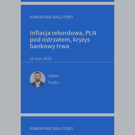
KOMENTARZ WALUTOWY
Inflacja rekordowa, PLN
pod ostrzałem, kryzys
bankowy trwa
15 mar 2023
Adam
Fuchs
KOMENTARZ WALUTOWY