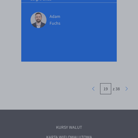
Adam
Fuchs
z 38
KURSY WALUT
KARTA WIELOWALUTOWA