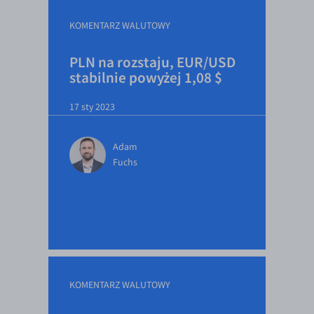
KOMENTARZ WALUTOWY
PLN na rozstaju, EUR/USD
stabilnie powyżej 1,08 $
17 sty 2023
Adam
Fuchs
KOMENTARZ WALUTOWY