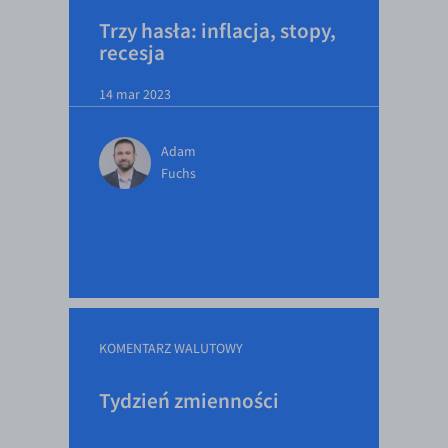
Trzy hasła: inflacja, stopy,
recesja
14 mar 2023
Adam
Fuchs
KOMENTARZ WALUTOWY
Tydzień zmienności