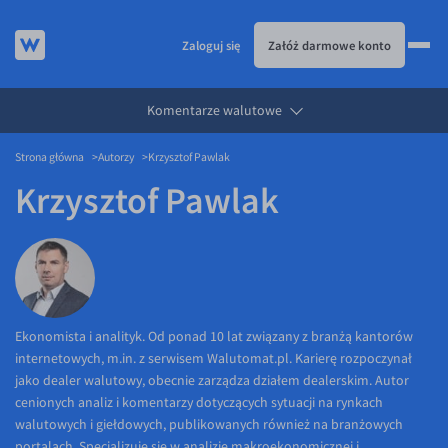
Zaloguj się
Załóż darmowe konto
Komentarze walutowe
KURSY WALUT
Strona główna
Autorzy
Krzysztof Pawlak
KARTA WIELOWALUTOWA
Kursy walut
Krzysztof Pawlak
PRZELEWY ZAGRANICZNE
EUR/PLN
Karta wielowalutowa
ESIM
USD/PLN
Visa Benefit
DLA FIRM
CHF/PLN
JAK TO DZIAŁA
GBP/PLN
Dla firm
BLOG
CZK/PLN
API dla biznesu
Jak to działa
Ekonomista i analityk. Od ponad 10 lat związany z branżą kantorów
internetowych, m.in. z serwisem Walutomat.pl. Karierę rozpoczynał
DKK/PLN
Partnerstwa
Prowizje i rabaty
Blog
jako dealer walutowy, obecnie zarządza działem dealerskim. Autor
NOK/PLN
Walutomat Business
Metody płatności
Aktualności
cenionych analiz i komentarzy dotyczących sytuacji na rynkach
walutowych i giełdowych, publikowanych również na branżowych
SEK/PLN
Program Afiliacyjny
Banki i przelewy
Komentarze walutowe
portalach. Specjalizuje się w analizie makroekonomicznej i