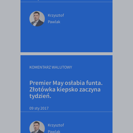
Krzysztof
Pawlak
KOMENTARZ WALUTOWY
Premier May osłabia funta.
Złotówka kiepsko zaczyna
tydzień.
09 sty 2017
Krzysztof
Pawlak