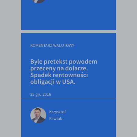
KOMENTARZ WALUTOWY
Byle pretekst powodem
przeceny na dolarze.
Spadek rentowności
obligacji w USA.
29 gru 2016
Krzysztof
Pawlak