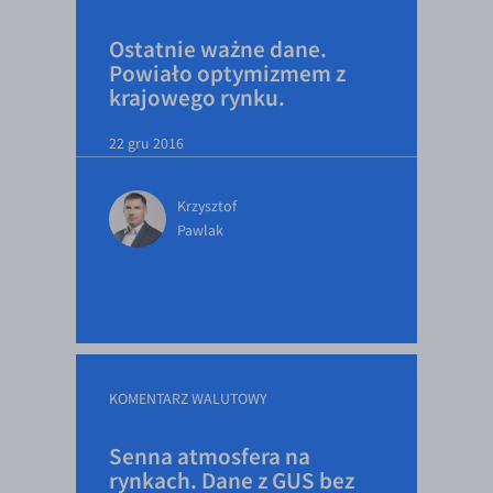
Ostatnie ważne dane.
Powiało optymizmem z
krajowego rynku.
22 gru 2016
Krzysztof
Pawlak
KOMENTARZ WALUTOWY
Senna atmosfera na
rynkach. Dane z GUS bez