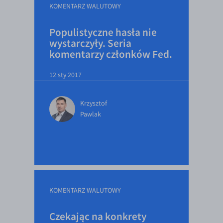
KOMENTARZ WALUTOWY
Populistyczne hasła nie
wystarczyły. Seria
komentarzy członków Fed.
12 sty 2017
Krzysztof
Pawlak
KOMENTARZ WALUTOWY
Czekając na konkrety