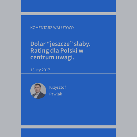
EUR/ILS
EUR/JPY
EUR/NZD
KOMENTARZ WALUTOWY
EUR/RON
Dolar “jeszcze” słaby.
EUR/SGD
Rating dla Polski w
EUR/TRY
centrum uwagi.
EUR/ZAR
13 sty 2017
GBP/USD
USD/CHF
Krzysztof
Pawlak
GBP/CHF