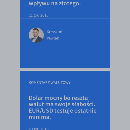
wpływu na złotego.
21 gru 2016
Krzysztof
Pawlak
KOMENTARZ WALUTOWY
Dolar mocny bo reszta
walut ma swoje słabości.
EUR/USD testuje ostatnie
minima.
20 gru 2016