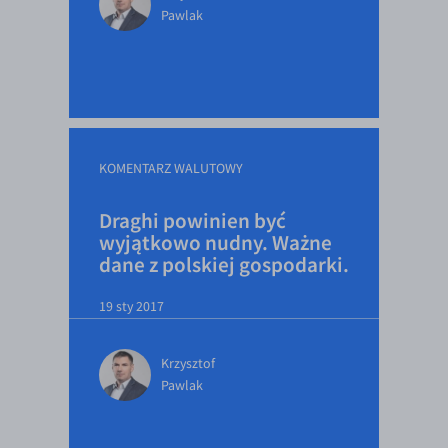
Pawlak
EUR/USD
EUR/GBP
EUR/CHF
EUR/CZK
EUR/DKK
KOMENTARZ WALUTOWY
EUR/NOK
Draghi powinien być
EUR/SEK
wyjątkowo nudny. Ważne
dane z polskiej gospodarki.
EUR/AUD
EUR/BGN
19 sty 2017
EUR/CAD
EUR/CNY
Krzysztof
Pawlak
EUR/HKD
EUR/HUF