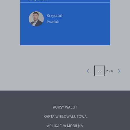
Krzysztof
Pawlak
z 74
KURSY WALUT
KARTA WIELOWALUTOWA
APLIKACJA MOBILNA