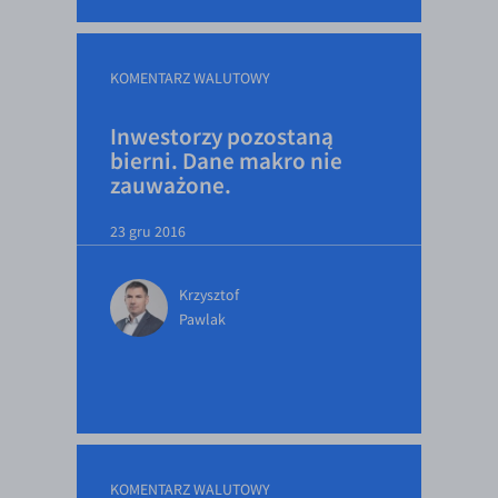
KOMENTARZ WALUTOWY
Inwestorzy pozostaną
bierni. Dane makro nie
zauważone.
23 gru 2016
Krzysztof
Pawlak
KOMENTARZ WALUTOWY