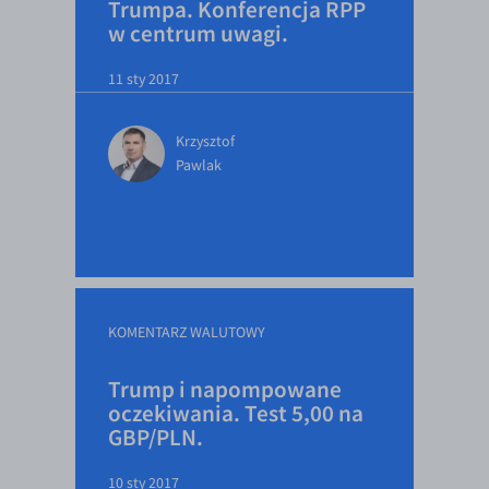
Trumpa. Konferencja RPP
w centrum uwagi.
11 sty 2017
Krzysztof
Pawlak
KOMENTARZ WALUTOWY
Trump i napompowane
oczekiwania. Test 5,00 na
GBP/PLN.
10 sty 2017