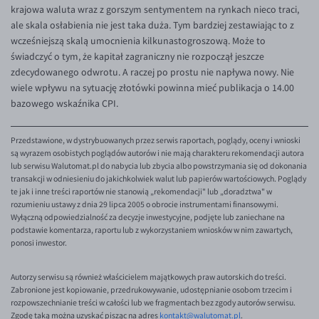
EUR/ILS
krajowa waluta wraz z gorszym sentymentem na rynkach nieco traci,
ale skala osłabienia nie jest taka duża. Tym bardziej zestawiając to z
EUR/JPY
wcześniejszą skalą umocnienia kilkunastogroszową. Może to
EUR/NZD
świadczyć o tym, że kapitał zagraniczny nie rozpoczął jeszcze
zdecydowanego odwrotu. A raczej po prostu nie napływa nowy. Nie
EUR/RON
wiele wpływu na sytuację złotówki powinna mieć publikacja o 14.00
EUR/SGD
bazowego wskaźnika CPI.
EUR/TRY
Przedstawione, w dystrybuowanych przez serwis raportach, poglądy, oceny i wnioski
EUR/ZAR
są wyrazem osobistych poglądów autorów i nie mają charakteru rekomendacji autora
lub serwisu Walutomat.pl do nabycia lub zbycia albo powstrzymania się od dokonania
GBP/USD
transakcji w odniesieniu do jakichkolwiek walut lub papierów wartościowych. Poglądy
te jak i inne treści raportów nie stanowią „rekomendacji" lub „doradztwa" w
USD/CHF
rozumieniu ustawy z dnia 29 lipca 2005 o obrocie instrumentami finansowymi.
Wyłączną odpowiedzialność za decyzje inwestycyjne, podjęte lub zaniechane na
GBP/CHF
podstawie komentarza, raportu lub z wykorzystaniem wniosków w nim zawartych,
ponosi inwestor.
Autorzy serwisu są również właścicielem majątkowych praw autorskich do treści.
Zabronione jest kopiowanie, przedrukowywanie, udostępnianie osobom trzecim i
rozpowszechnianie treści w całości lub we fragmentach bez zgody autorów serwisu.
Zgodę taką można uzyskać pisząc na adres
kontakt@walutomat.pl
.