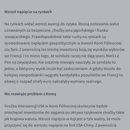
Inne pary walutowe
Aplikacja mobilna
Poradnik
Wzrost napięcia na rynkach
KONTAKT
Bezpieczeństwo
AUD/PLN
Pomoc
Kontakt
BGN/PLN
Na rynkach widać wzrost awersji do ryzyka. Rosną notowania walut
PL
uznawanych za bezpieczne, choćby jena japońskiego i franka
Dla mediów
CAD/PLN
Pomoc
szwajcarskiego. Prawdopodobnie takie ruchy na rynkach są
CNY/PLN
FAQ
spowodowane napięciem geopolitycznym w kwestii Korei Północnej
czy Syrii. Z pewnością też trochę inwestorzy boją się wyników wyborów
HKD/PLN
Konto i opłaty
we Francji. I to mimo tego, że sondaże raczej nie dają szans Marii Le
HUF/PLN
Wymiana walut
Pen na zwycięstwo. Ale ostatnie miesiące nauczyły, że sondaże to
jedno, a faktyczny wynik może być zaskoczeniem. A gdyby doszło do
ILS/PLN
Banki i przelewy
kolejnej niespodzianki i wygrała kandydatka populistów we Francji to
JPY/PLN
Przelewy zagraniczne
obawy o rozpad strefy euro nabrałyby wymiaru realnego.
NZD/PLN
Słowniczek
Kto rozwiąże problem z Koreą
RON/PLN
Groźba interwencji USA w Korei Północnej skutecznie będzie
SGD/PLN
zniechęcać inwestorów do sięgania po aktywa ryzykowne choćby takie
jak krajowa waluta. Wzrost napięcia w Azji jest o tyle ważny, że może
TRY/PLN
przyczynić się do wzrostu napięcia na linii USA-Chiny. Z pewnością
ZAR/PLN