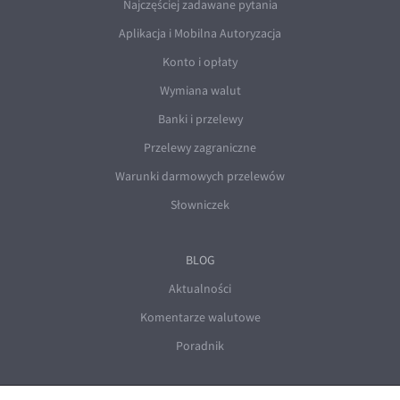
Najczęściej zadawane pytania
Aplikacja i Mobilna Autoryzacja
Konto i opłaty
Wymiana walut
Banki i przelewy
Przelewy zagraniczne
Warunki darmowych przelewów
Słowniczek
BLOG
Aktualności
Komentarze walutowe
Poradnik