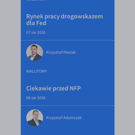
Rynek pracy drogowskazem
dla Fed
07 sie 2026
Krzysztof Pawlak
WALUTOWY
Ciekawie przed NFP
06 sie 2026
Krzysztof Adamczak