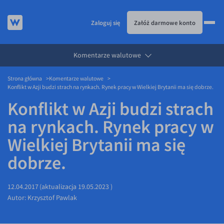
Zaloguj się
Załóż darmowe konto
Komentarze walutowe
KURSY WALUT
Strona główna
Komentarze walutowe
KARTA WIELOWALUTOWA
Kursy walut
Konflikt w Azji budzi strach na rynkach. Rynek pracy w Wielkiej Brytanii ma się dobrze.
PRZELEWY ZAGRANICZNE
EUR/PLN
Karta wielowalutowa
Konflikt w Azji budzi strach
ESIM
USD/PLN
Visa Benefit
na rynkach. Rynek pracy w
DLA FIRM
CHF/PLN
Wielkiej Brytanii ma się
JAK TO DZIAŁA
GBP/PLN
Dla firm
dobrze.
BLOG
CZK/PLN
API dla biznesu
Jak to działa
DKK/PLN
Partnerstwa
Prowizje i rabaty
Blog
12.04.2017
(aktualizacja
19.05.2023
)
Autor:
Krzysztof Pawlak
NOK/PLN
Walutomat Business
Metody płatności
Aktualności
SEK/PLN
Program Afiliacyjny
Banki i przelewy
Komentarze walutowe