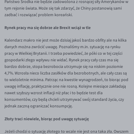
Państwo Środka nie będzie zadowolona z rosnącej siły Amerykanów w
tym rejonie świata. Może się tak zdarzyć, że Chiny postanowią sami
EUR/USD
zadbać i rozwiązać problem koreański.
EUR/GBP
Rynek pracy ma się dobrze ale Brexit wciąż w tle
EUR/CHF
EUR/CZK
Kalendarz makro nie jest może dzisiaj jakoś bardzo obfity ale na kilka
danych można zwrócić uwagę. Poznaliśmy m.in. sytuację na rynku
EUR/DKK
pracy w Wielkiej Brytanii. I trzeba powiedzieć, że póki co w tej części
EUR/NOK
gospodarki złego wpływu nie widać. Rynek pracy cały czas ma się
bardzo dobrze, stopa bezrobocia utrzymuje się na niskim poziomie
EUR/SEK
4,7%. Wzrosła nieco liczba zasiłków dla bezrobotnych, ale cały czas są
EUR/AUD
to wieloletnie minima. Patrząc na kwestie wynagrodzeń, to biorąc pod
uwagę inflację, praktycznie one nie rosną. Kolejne miesiące zakładają
EUR/BGN
nawet szybszy wzrost inflacji niż płac i to będzie test dla
EUR/CAD
konsumentów, czy będą chcieli utrzymywać swój standard życia, czy
jednak zaczną ograniczać konsumpcję.
EUR/CNY
EUR/HKD
Złoty traci niewiele, biorąc pod uwagę sytuację
EUR/HUF
Jeżeli chodzi o sytuację złotego to wcale nie jest ona taka zła. Owszem