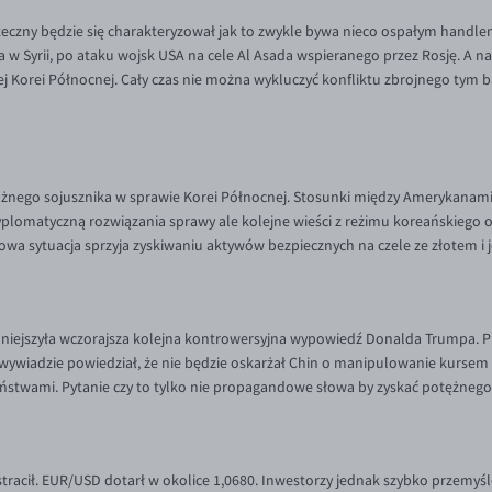
czny będzie się charakteryzował jak to zwykle bywa nieco ospałym handlem 
 w Syrii, po ataku wojsk USA na cele Al Asada wspieranego przez Rosję. A na
 Korei Północnej. Cały czas nie można wykluczyć konfliktu zbrojnego tym b
ażnego sojusznika w sprawie Korei Północnej. Stosunki między Amerykanami 
yplomatyczną rozwiązania sprawy ale kolejne wieści z reżimu koreańskiego
owa sytuacja sprzyja zyskiwaniu aktywów bezpiecznych na czele ze złotem i
iejszyła wczorajsza kolejna kontrowersyjna wypowiedź Donalda Trumpa. Prezy
iadzie powiedział, że nie będzie oskarżał Chin o manipulowanie kursem wa
ństwami. Pytanie czy to tylko nie propagandowe słowa by zyskać potężnego 
 stracił. EUR/USD dotarł w okolice 1,0680. Inwestorzy jednak szybko przemyś