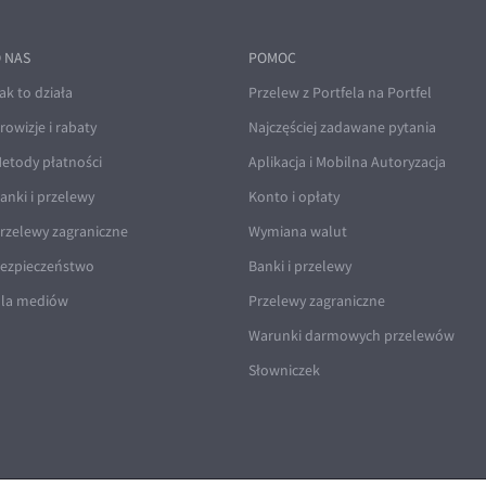
 NAS
POMOC
ak to działa
Przelew z Portfela na Portfel
rowizje i rabaty
Najczęściej zadawane pytania
etody płatności
Aplikacja i Mobilna Autoryzacja
anki i przelewy
Konto i opłaty
rzelewy zagraniczne
Wymiana walut
ezpieczeństwo
Banki i przelewy
la mediów
Przelewy zagraniczne
Warunki darmowych przelewów
Słowniczek