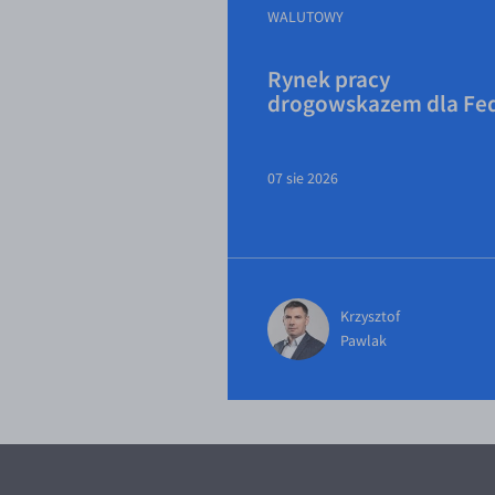
WALUTOWY
Rynek pracy
drogowskazem dla Fe
07 sie 2026
Krzysztof
Pawlak