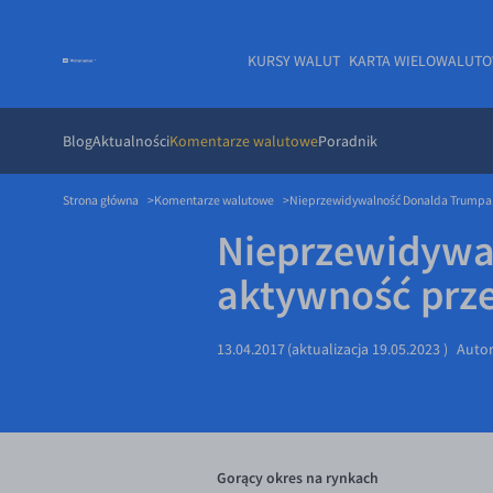
KURSY WALUT
KARTA WIELOWALUT
Blog
Aktualności
Komentarze walutowe
Poradnik
Strona główna
Komentarze walutowe
Nieprzewidywalność Donalda Trumpa.
Nieprzewidywa
aktywność prz
13.04.2017
(aktualizacja
19.05.2023
)
Auto
Gorący okres na rynkach