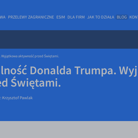
OWA
PRZELEWY ZAGRANICZNE
ESIM
DLA FIRM
JAK TO DZIAŁA
BLOG
KON
 Wyjątkowa aktywność przed Świętami.
lność Donalda Trumpa. Wy
ed Świętami.
r:
Krzysztof Pawlak