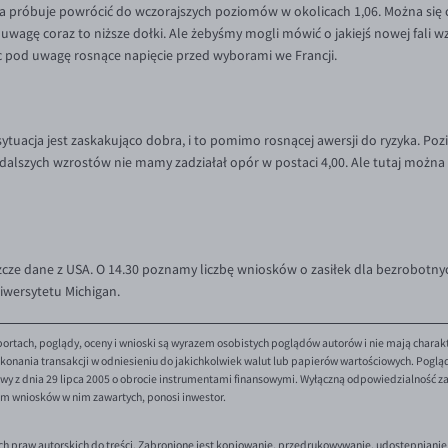
ska próbuje powrócić do wczorajszych poziomów w okolicach 1,06. Można się 
wagę coraz to niższe dołki. Ale żebyśmy mogli mówić o jakiejś nowej fali 
ąc pod uwagę rosnące napięcie przed wyborami we Francji.
sytuacja jest zaskakująco dobra, i to pomimo rosnącej awersji do ryzyka. Pozi
dalszych wzrostów nie mamy zadziałał opór w postaci 4,00. Ale tutaj można
cze dane z USA. O 14.30 poznamy liczbę wniosków o zasiłek dla bezrobotnych 
wersytetu Michigan.
ortach, poglądy, oceny i wnioski są wyrazem osobistych poglądów autorów i nie mają charak
onania transakcji w odniesieniu do jakichkolwiek walut lub papierów wartościowych. Poglądy 
y z dnia 29 lipca 2005 o obrocie instrumentami finansowymi. Wyłączną odpowiedzialność za 
em wniosków w nim zawartych, ponosi inwestor.
ch praw autorskich do treści. Zabronione jest kopiowanie, przedrukowywanie, udostępnianie