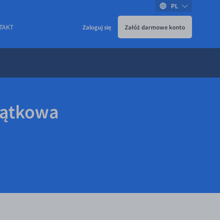
PL
TAKT
Zaloguj się
Załóż darmowe konto
jątkowa