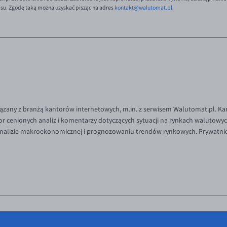
isu. Zgodę taką można uzyskać pisząc na adres
kontakt@walutomat.pl
.
iązany z branżą kantorów internetowych, m.in. z serwisem Walutomat.pl. Ka
or cenionych analiz i komentarzy dotyczących sytuacji na rynkach walutowy
 analizie makroekonomicznej i prognozowaniu trendów rynkowych. Prywatni