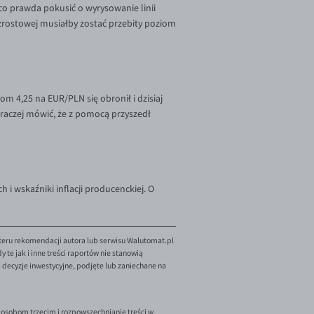
co prawda pokusić o wyrysowanie linii
wzrostowej musiałby zostać przebity poziom
om 4,25 na EUR/PLN się obronił i dzisiaj
 raczej mówić, że z pomocą przyszedł
i wskaźniki inflacji producenckiej. O
teru rekomendacji autora lub serwisu Walutomat.pl
te jak i inne treści raportów nie stanowią
decyzje inwestycyjne, podjęte lub zaniechane na
 osobom trzecim i rozpowszechnianie treści w