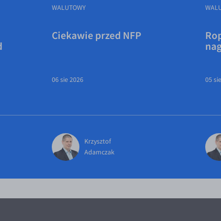
WALUTOWY
WAL
Ciekawie przed NFP
Rop
d
na
06 sie 2026
05 si
Krzysztof
Adamczak