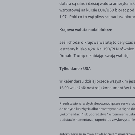
dolara są silne i dzisiaj waluta amerykań
wzrostowej na kursie EUR/USD biorąc pod u
1,07. Póki co to wątpliwy scenariusz bior
Krajowa waluta nadal dobrze
Jeśli chodzi o krajową walutę to cały czas 
jesteśmy blisko 4,24. Na USD/PLN również 
Donald Trump osłabiając swoją walutę.
Tylko dane z USA
W kalendarzu dzisiaj przede wszystkim jesz
16.00 wskaźnik nastroju konsumentów Uni
Przedstawione, w dystrybuowanych przez serwis rap
do nabycia lub zbycia albo powstrzymania się od dok
„rekomendacji" lub „doradztwa" w rozumieniu ustaw
podstawie komentarza, raportu lub z wykorzystani
Autorzy serwisu są również właścicielem majątkowy