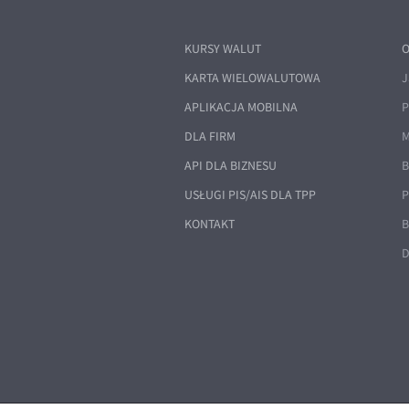
KURSY WALUT
O
KARTA WIELOWALUTOWA
J
APLIKACJA MOBILNA
P
DLA FIRM
M
API DLA BIZNESU
B
USŁUGI PIS/AIS DLA TPP
P
KONTAKT
B
D