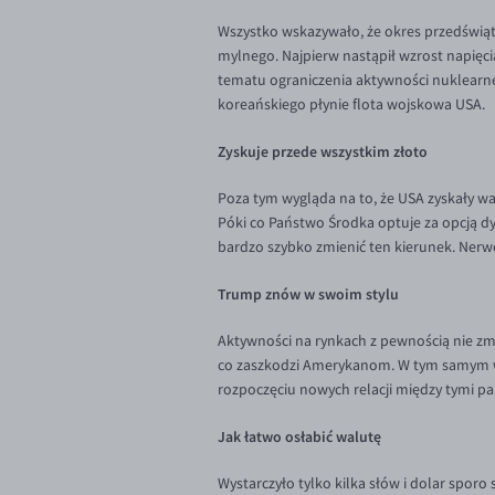
Wszystko wskazywało, że okres przedświąte
mylnego. Najpierw nastąpił wzrost napięcia
tematu ograniczenia aktywności nuklearnej
koreańskiego płynie flota wojskowa USA.
Zyskuje przede wszystkim złoto
Poza tym wygląda na to, że USA zyskały w
Póki co Państwo Środka optuje za opcją d
bardzo szybko zmienić ten kierunek. Nerw
Trump znów w swoim stylu
Aktywności na rynkach z pewnością nie zmn
co zaszkodzi Amerykanom. W tym samym wyw
rozpoczęciu nowych relacji między tymi pa
Jak łatwo osłabić walutę
Wystarczyło tylko kilka słów i dolar sporo