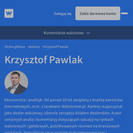
Zaloguj się
Załóż darmowe konto
Komentarze walutowe
KURSY WALUT
Strona główna
Autorzy
Krzysztof Pawlak
KARTA WIELOWALUTOWA
Kursy walut
Krzysztof Pawlak
PRZELEWY ZAGRANICZNE
EUR/PLN
Karta wielowalutowa
ESIM
USD/PLN
Visa Benefit
DLA FIRM
CHF/PLN
JAK TO DZIAŁA
GBP/PLN
Dla firm
BLOG
CZK/PLN
API dla biznesu
Jak to działa
Ekonomista i analityk. Od ponad 10 lat związany z branżą kantorów
internetowych, m.in. z serwisem Walutomat.pl. Karierę rozpoczynał
DKK/PLN
Partnerstwa
Prowizje i rabaty
Blog
jako dealer walutowy, obecnie zarządza działem dealerskim. Autor
NOK/PLN
Walutomat Business
Metody płatności
Aktualności
cenionych analiz i komentarzy dotyczących sytuacji na rynkach
walutowych i giełdowych, publikowanych również na branżowych
SEK/PLN
Program Afiliacyjny
Banki i przelewy
Komentarze walutowe
portalach. Specjalizuje się w analizie makroekonomicznej i