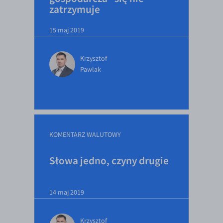
zatrzymuje
15 maj 2019
Krzysztof
Pawlak
KOMENTARZ WALUTOWY
Słowa jedno, czyny drugie
14 maj 2019
Krzysztof