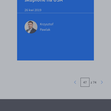
26 kwi 2019
Krzysztof
Pawlak
z 74