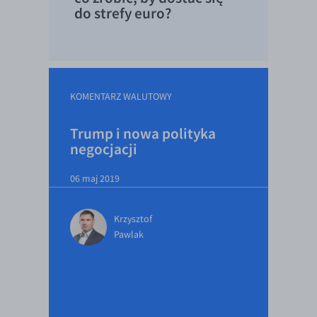
do strefy euro?
KOMENTARZ WALUTOWY
Trump i nowa polityka
negocjacji
06 maj 2019
Krzysztof
Pawlak