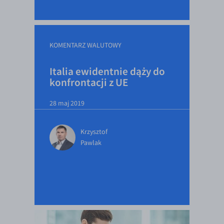
EUR/ILS
EUR/JPY
EUR/NZD
KOMENTARZ WALUTOWY
EUR/RON
Italia ewidentnie dąży do
EUR/SGD
konfrontacji z UE
EUR/TRY
28 maj 2019
EUR/ZAR
GBP/USD
Krzysztof
USD/CHF
Pawlak
GBP/CHF