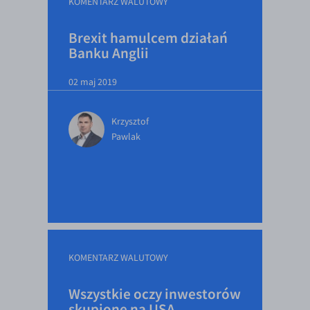
KOMENTARZ WALUTOWY
Brexit hamulcem działań
Banku Anglii
02 maj 2019
Krzysztof
Pawlak
KOMENTARZ WALUTOWY
Wszystkie oczy inwestorów
skupione na USA