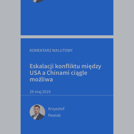
EUR/USD
EUR/GBP
EUR/CHF
EUR/CZK
EUR/DKK
KOMENTARZ WALUTOWY
EUR/NOK
Eskalacji konfliktu między
EUR/SEK
USA a Chinami ciągle
możliwa
EUR/AUD
EUR/BGN
29 maj 2019
EUR/CAD
EUR/CNY
Krzysztof
Pawlak
EUR/HKD
EUR/HUF