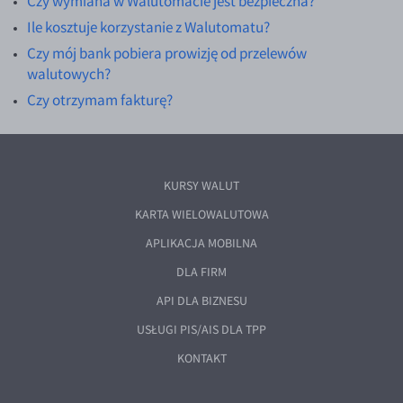
Czy wymiana w Walutomacie jest bezpieczna?
EUR/ILS
Ile kosztuje korzystanie z Walutomatu?
EUR/JPY
Czy mój bank pobiera prowizję od przelewów
EUR/NZD
walutowych?
Czy otrzymam fakturę?
EUR/RON
EUR/SGD
EUR/TRY
KURSY WALUT
EUR/ZAR
KARTA WIELOWALUTOWA
GBP/USD
APLIKACJA MOBILNA
USD/CHF
DLA FIRM
GBP/CHF
API DLA BIZNESU
USŁUGI PIS/AIS DLA TPP
KONTAKT