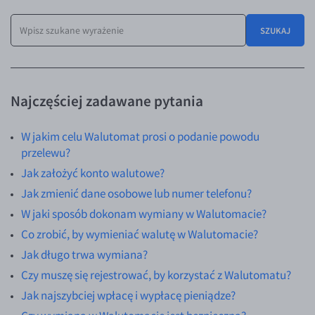
Poradnik
EUR/USD
SZUKAJ
EUR/GBP
EUR/CHF
EUR/CZK
Najczęściej zadawane pytania
EUR/DKK
W jakim celu Walutomat prosi o podanie powodu
EUR/NOK
przelewu?
EUR/SEK
Jak założyć konto walutowe?
EUR/AUD
Jak zmienić dane osobowe lub numer telefonu?
EUR/BGN
W jaki sposób dokonam wymiany w Walutomacie?
EUR/CAD
Co zrobić, by wymieniać walutę w Walutomacie?
Jak długo trwa wymiana?
EUR/CNY
Czy muszę się rejestrować, by korzystać z Walutomatu?
EUR/HKD
Jak najszybciej wpłacę i wypłacę pieniądze?
EUR/HUF