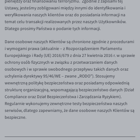
pieniędzy oraz finansowaniu terroryzmu. Zgodnie z zapisami tej
Inne pary walutowe
Aplikacja mobilna
Ustawy, jesteśmy zobligowani między innymi do identyfikowania i
weryfikowania naszych klientów oraz do posiadania informacji na
Bezpieczeństwo
AUD/PLN
temat celu transakcji realizowanych przez naszych Użytkowników.
Pomoc
BGN/PLN
Dlatego prosimy Państwa o podanie tych informacji.
CAD/PLN
Pomoc
Dane osobowe naszych Klientów są chronione zgodnie z procedurami
CNY/PLN
FAQ
i wymogami prawa (aktualnie – z Rozporządzeniem Parlamentu
Europejskiego i Rady (UE) 2016/679 z dnia 27 kwietnia 2016 r. w sprawie
HKD/PLN
Konto i opłaty
ochrony osób fizycznych w związku z przetwarzaniem danych
HUF/PLN
Wymiana walut
osobowych i w sprawie swobodnego przepływu takich danych oraz
uchylenia dyrektywy 95/46/WE – zwane „RODO”). Stosujemy
ILS/PLN
Banki i przelewy
wewnętrzną politykę bezpieczeństwa oraz posiadamy odpowiednią
JPY/PLN
Przelewy zagraniczne
strukturę organizacyjną, wspomagającą bezpieczeństwo danych (Dział
Compliance oraz Dział Bezpieczeństwa i Zarządzania Ryzykiem).
NZD/PLN
Słowniczek
Regularnie wykonujemy zewnętrzne testy bezpieczeństwa naszych
BLOG
RON/PLN
serwisów, dlatego zapewniamy, że dane osobowe naszych Klientów są
bezpieczne.
KONTAKT
Blog
SGD/PLN
Aktualności
Kontakt
TRY/PLN
PL
Komentarze walutowe
Dla mediów
ZAR/PLN