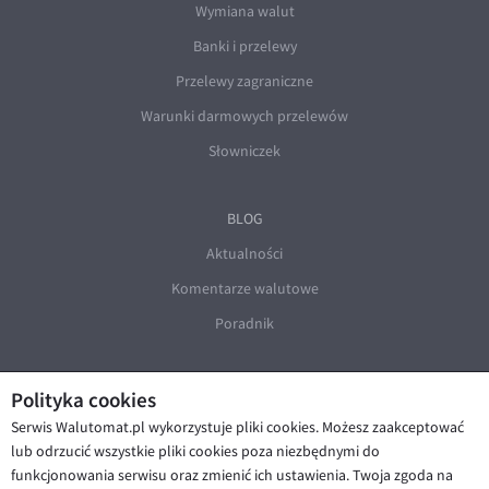
Wymiana walut
Banki i przelewy
Przelewy zagraniczne
Warunki darmowych przelewów
Słowniczek
BLOG
Aktualności
Komentarze walutowe
Poradnik
Polityka cookies
Serwis Walutomat.pl wykorzystuje pliki cookies. Możesz zaakceptować
lub odrzucić wszystkie pliki cookies poza niezbędnymi do
funkcjonowania serwisu oraz zmienić ich ustawienia. Twoja zgoda na
© Walutomat 2026
|
Regulaminy
|