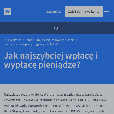
Zaloguj się
Załóż darmowe konto
FAQ
KURSY WALUT
Strona główna
Pomoc
Najczęściej zadawane pytania
KARTA WIELOWALUTOWA
Kursy walut
Jak najszybciej wpłacę i wypłacę pieniądze?
PRZELEWY ZAGRANICZNE
EUR/PLN
Karta wielowalutowa
Jak najszybciej wpłacę i
ESIM
USD/PLN
Visa Benefit
wypłacę pieniądze?
DLA FIRM
CHF/PLN
JAK TO DZIAŁA
GBP/PLN
Dla firm
CZK/PLN
API dla biznesu
Jak to działa
DKK/PLN
Partnerstwa
Prowizje i rabaty
Najszybsze przelewy do i z Walutomatu zrealizujesz w bankach, w
których Walutomat ma rachunki bankowe. Są to: PKO BP, Erste Bank
NOK/PLN
Walutomat Business
Metody płatności
Polska (dawniej Santander Bank Polska), Pekao SA, Millennium, ING
SEK/PLN
Program Afiliacyjny
Banki i przelewy
Bank Śląski, Alior Bank, Credit Agricole oraz BNP Paribas, w których