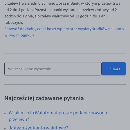
przelew trwa średnio 30 minut, oraz mBank, w którym przelew trwa
Inne pary walutowe
Aplikacja mobilna
od 2 do 4 godzin. Pozostałe banki wykonują przelew złotowy od 2
Bezpieczeństwo
AUD/PLN
godzin do 1 dnia, a przelew walutowy od 12 godzin do 3 dni
roboczych.
Pomoc
BGN/PLN
Sprawdź dokładny czas i koszt wpłaty oraz wypłaty środków na konto
CAD/PLN
Pomoc
w Twoim banku >
CNY/PLN
FAQ
HKD/PLN
Konto i opłaty
HUF/PLN
Wymiana walut
SZUKAJ
ILS/PLN
Banki i przelewy
JPY/PLN
Przelewy zagraniczne
NZD/PLN
Słowniczek
Najczęściej zadawane pytania
BLOG
RON/PLN
KONTAKT
Blog
SGD/PLN
W jakim celu Walutomat prosi o podanie powodu
przelewu?
Aktualności
Kontakt
TRY/PLN
PL
Jak założyć konto walutowe?
Komentarze walutowe
Dla mediów
ZAR/PLN