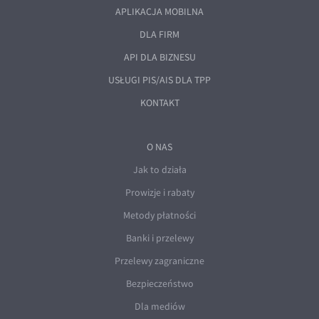
EUR/ILS
APLIKACJA MOBILNA
EUR/JPY
DLA FIRM
EUR/NZD
API DLA BIZNESU
EUR/RON
USŁUGI PIS/AIS DLA TPP
EUR/SGD
KONTAKT
EUR/TRY
O NAS
EUR/ZAR
Jak to działa
GBP/USD
Prowizje i rabaty
USD/CHF
Metody płatności
GBP/CHF
Banki i przelewy
Przelewy zagraniczne
Bezpieczeństwo
Dla mediów