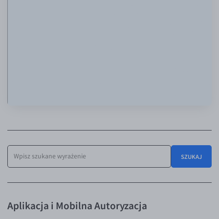
EUR/ILS
EUR/JPY
EUR/NZD
EUR/RON
EUR/SGD
EUR/TRY
EUR/ZAR
GBP/USD
USD/CHF
GBP/CHF
SZUKAJ
Aplikacja i Mobilna Autoryzacja