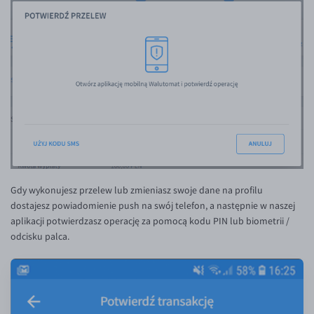
Inne pary walutowe
Aplikacja mobilna
Bezpieczeństwo
AUD/PLN
Pomoc
BGN/PLN
CAD/PLN
Pomoc
CNY/PLN
FAQ
HKD/PLN
Konto i opłaty
HUF/PLN
Wymiana walut
ILS/PLN
Banki i przelewy
Gdy wykonujesz przelew lub zmieniasz swoje dane na profilu
JPY/PLN
Przelewy zagraniczne
dostajesz powiadomienie push na swój telefon, a następnie w naszej
NZD/PLN
Słowniczek
aplikacji potwierdzasz operację za pomocą kodu PIN lub biometrii /
odcisku palca.
BLOG
RON/PLN
KONTAKT
Blog
SGD/PLN
Aktualności
Kontakt
TRY/PLN
PL
Komentarze walutowe
Dla mediów
ZAR/PLN