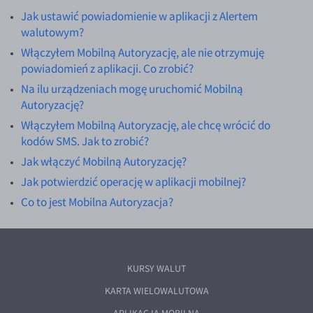
Jak ustawić powiadomienie w aplikacji z Alertem
walutowym?
Włączyłem Mobilną Autoryzację, ale nie otrzymuję
powiadomień z aplikacji. Co zrobić?
Na ilu urządzeniach mogę uruchomić Mobilną
Autoryzację?
Włączyłem Mobilną Autoryzację, ale chcę wrócić do
kodów SMS. Jak to zrobić?
Jak włączyć Mobilną Autoryzację?
Jak potwierdzić operację w aplikacji mobilnej?
Co to jest Mobilna Autoryzacja?
KURSY WALUT
KARTA WIELOWALUTOWA