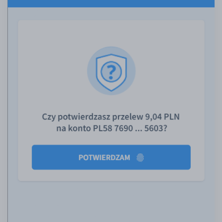
Poradnik
EUR/USD
EUR/GBP
EUR/CHF
EUR/CZK
EUR/DKK
EUR/NOK
EUR/SEK
EUR/AUD
EUR/BGN
EUR/CAD
EUR/CNY
EUR/HKD
EUR/HUF