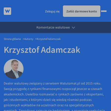
Zaloguj się
Załóż darmowe konto
Komentarze walutowe
KURSY WALUT
Strona główna
Autorzy
Krzysztof Adamczak
KARTA WIELOWALUTOWA
Kursy walut
Krzysztof Adamczak
PRZELEWY ZAGRANICZNE
EUR/PLN
Karta wielowalutowa
ESIM
USD/PLN
Visa Benefit
DLA FIRM
CHF/PLN
JAK TO DZIAŁA
GBP/PLN
Dla firm
BLOG
CZK/PLN
API dla biznesu
Jak to działa
Dealer walutowy związany z serwisem Walutomat.pl od 2015 roku.
Swoją przygodę z rynkami finansowymi rozpoczął jeszcze w czasach
DKK/PLN
Partnerstwa
Prowizje i rabaty
Blog
akademickich. Uwielbia rozmawiać o rynkach zarówno z ekspertami,
NOK/PLN
Walutomat Business
Metody płatności
Aktualności
jak i studentami, z którymi dzieli się wiedzą również podczas
gościnnych wykładów na uczelniach oraz na specjalistycznych
SEK/PLN
Program Afiliacyjny
Banki i przelewy
Komentarze walutowe
eventach. Zawodowo zajmuje się hedgingiem, a prywatnie spekulacją