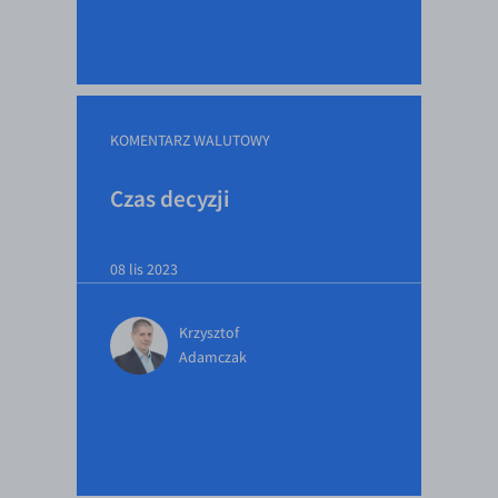
KOMENTARZ WALUTOWY
Czas decyzji
08 lis 2023
Krzysztof
Adamczak