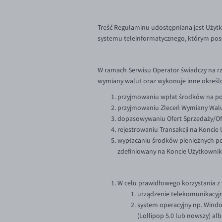
Treść Regulaminu udostępniana jest Użytk
systemu teleinformatycznego, którym posług
W ramach Serwisu Operator świadczy na r
wymiany walut oraz wykonuje inne określo
przyjmowaniu wpłat środków na poc
przyjmowaniu Zleceń Wymiany Walu
dopasowywaniu Ofert Sprzedaży/Of
rejestrowaniu Transakcji na Koncie
wypłacaniu środków pieniężnych poc
zdefiniowany na Koncie Użytkownik
W celu prawidłowego korzystania 
urządzenie telekomunikacyjn
system operacyjny np. Windo
(Lollipop 5.0 lub nowszy) alb