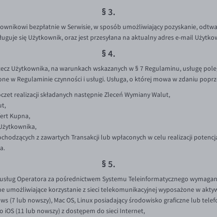
§ 3.
ownikowi bezpłatnie w Serwisie, w sposób umożliwiający pozyskanie, odtwar
uje się Użytkownik, oraz jest przesyłana na aktualny adres e-mail Użytkowni
§ 4.
zecz Użytkownika, na warunkach wskazanych w § 7 Regulaminu, usługę poleg
ne w Regulaminie czynności i usługi. Usługa, o której mowa w zdaniu poprz
zet realizacji składanych następnie Zleceń Wymiany Walut,
t,
ert Kupna,
 Użytkownika,
hodzących z zawartych Transakcji lub wpłaconych w celu realizacji potenc
a.
§ 5.
z usług Operatora za pośrednictwem Systemu Teleinformatycznego wymagan
e umożliwiające korzystanie z sieci telekomunikacyjnej wyposażone w aktywn
ws (7 lub nowszy), Mac OS, Linux posiadający środowisko graficzne lub tel
o iOS (11 lub nowszy) z dostępem do sieci Internet,