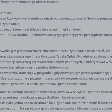
eślony bez minimalnego okresu trwania.
ulaminu,
nego Użytkownika formularza rejestracji zamieszczonego w Serwisie poprzez
 Użytkownika,
powego, które musi składać się z co najmniej 8 znaków,
nta – indywidualne lub firmowe (dotyczy rejestracji przez przeglądarkę inte
.
ownika jest jednoznaczna ze złożeniem przez Użytkownika oświadczeń, że:
az stanowiącą jego integralną część Tabelą Opłat i Prowizji, oraz akceptuje
 informacją dotyczącą przetwarzania danych osobowych, o której mowa w 
mowy i świadczenia usług podaje dobrowolnie,
o zawierania Transakcji w przypadku, gdy obowiązujące przepisy nakładają 
Operator, zgodnie z przyjętymi zasadami świadczenia usług, nie zwraca się 
zany do przekazania hasła Operatorowi przez pocztę e-mail.
ytkownik uzyskuje dostęp do Konta Użytkownika w Serwisie. Operator potwierd
il przesłaną na wskazany przez Użytkownika adres e-mail.
sie tylko jedno Konto Użytkownika. Użytkownik nie może przenieść Konta 
nym osobom. Na zasadzie wyjątku od ograniczenia o którym mowa w zdaniu