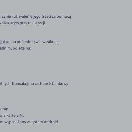
zanie i utrwalenie jego treści za pomocą
ka użyty przy rejestracji.
ającą na pośrednictwie w zakresie
ednim, polega na:
jalnych Transakcji na rachunek bankowy
e są:
ą kartę SIM,
efon wyposażony w system Android