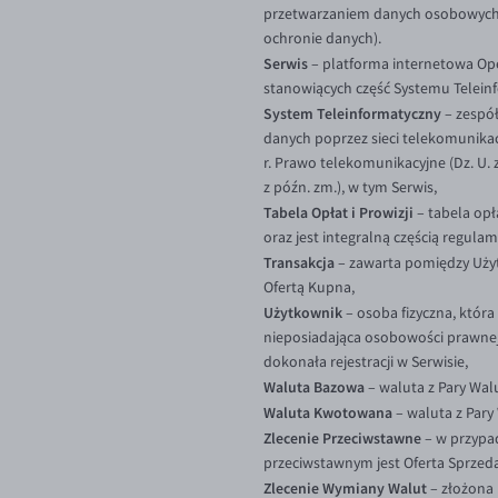
przetwarzaniem danych osobowych 
ochronie danych).
Serwis
– platforma internetowa O
stanowiących część Systemu Telein
System Teleinformatyczny
– zespó
danych poprzez sieci telekomunika
r. Prawo telekomunikacyjne (Dz. U. z
z późn. zm.), w tym Serwis,
Tabela Opłat i Prowizji
– tabela opł
oraz jest integralną częścią regulam
Transakcja
– zawarta pomiędzy Uży
Ofertą Kupna,
Użytkownik
– osoba fizyczna, która
nieposiadająca osobowości prawnej
dokonała rejestracji w Serwisie,
Waluta Bazowa
– waluta z Pary Wal
Waluta Kwotowana
– waluta z Pary
Zlecenie Przeciwstawne
– w przypa
przeciwstawnym jest Oferta Sprzedaz
Zlecenie Wymiany Walut
– złożona