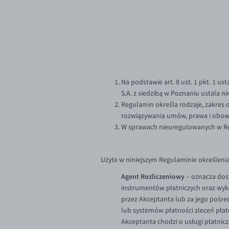
Na podstawie art. 8 ust. 1 pkt. 1 ust
S.A. z siedzibą w Poznaniu ustala 
Regulamin określa rodzaje, zakres o
rozwiązywania umów, prawa i obowi
W sprawach nieuregulowanych w Re
Użyte w niniejszym Regulaminie określenia
Agent Rozliczeniowy
– oznacza dos
instrumentów płatniczych oraz wyko
przez Akceptanta lub za jego pośre
lub systemów płatności zleceń pła
Akceptanta chodzi o usługi płatnic