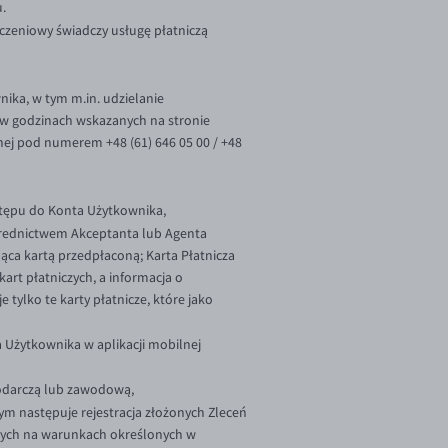
u.
czeniowy świadczy usługę płatniczą
nika, w tym m.in. udzielanie
m w godzinach wskazanych na stronie
znej pod numerem +48 (61) 646 05 00 / +48
stępu do Konta Użytkownika,
średnictwem Akceptanta lub Agenta
ca kartą przedpłaconą; Karta Płatnicza
kart płatniczych, a informacja o
tylko te karty płatnicze, które jako
a Użytkownika w aplikacji mobilnej
podarczą lub zawodową,
m następuje rejestracja złożonych Zleceń
̇nych na warunkach określonych w