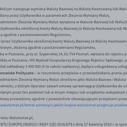
 którym następuje wymiana Waluty Bazowej na Walutę Kwotowaną lub Wal
ślony przez Użytkownika w parametrach Zlecenia Wymiany Walut,
edmiotem Zlecenia Wymiany Walut wyrażona w Walucie Bazowej lub Waluci
 Użytkownika określonej kwoty Waluty Bazowej za Walutę Kwotowaną lub
ną zgodnie z postanowieniami Regulaminu,
ży przez Użytkownika określonej kwoty Waluty Bazowej za Walutę Kwotowa
towym, złożoną zgodnie z postanowieniami Regulaminu,
bą w Poznaniu, przy ul. Szyperskiej 14, 61-754 Poznań, wpisana do rejestru
Wilda w Poznaniu, VIII Wydział Gospodarczy Krajowego Rejestru Sądowego
ał zakładowy 3 450 000 zł (w całości wpłacony), będąca usługodawcą usłu
nowisko Polityczne
– w rozumieniu przepisów o przeciwdziałaniu praniu pi
zedmiotem Zlecenia Wymiany Walut określone jako Waluta Bazowa i Walut
dmiotu, z którym Operator zawarł umowę uprawniającą Użytkownika do od
pnianym przez ten podmiot lub w innym miejscu lub urządzeniu wskazanym 
kowy prowadzony zgodnie z powszechnie obowiązującymi przepisami praw
.walutomat.pl/temat-pomocy/z-jakich-krajow-walutomat-przyjmuje-przele
erwisu Walutomat.pl,
 EUROPEJSKIEGO I RADY (UE) 2016/679 z dnia 27 kwietnia 2016 r. w spraw