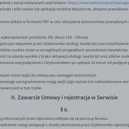
jednej z wersji wskazanych pod linkiem:
https://www.walutomat.pl/wymagan
vaScript i pliki cookie lub aplikacja mobilna Walutomat, aktywne prawidło
ranie plików w formacie PDF w celu odczytania dokumentów przesyłanych 
 wykorzystaniem protokołu SSL (klucz 128 – bitowy).
ne jest włączenie przez Użytkownika obsługi JavaScript oraz umożliwienie
 plików cookies może w szczególnych przypadkach powodować niewłaściwe dz
ści za szkody wynikłe z braku aktywacji obsługi JavaScript oraz plików coo
erwania sesji połączenia z Użytkownikiem po upływie 10 minut od podjęcia 
cznymi może dojść do zmiany ww. wymagań technicznych.
czasowego oprogramowania mogą wejść jego wyższe lub zaktualizowane wer
ywana jest w tym trybie.
II. Zawarcie Umowy i rejestracja w Serwisie
§ 6.
g oferowanych przez Operatora odbywa się za pomocą Serwisu.
dczenie usług następuje z chwilą ukończenia przez Użytkownika rejestracji