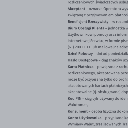
rozliczeniowych świadczących usługi
Akceptant
– oznacza Operatora wys
związaną z przyjmowaniem płatnośc
Beneficjent Rzeczywisty
– w rozumi
Biuro Obsługi Klienta
– jednostka w
Użytkownikowi pomocy oraz informa
internetowej Serwisu, w formie pise
(61) 200 11 11 lub mailowej na adr
Dzień Roboczy
– dni od poniedziałk
Hasło Dostępowe
– ciąg znaków u
Karta Płatnicza
– powiązana z rachu
rozliczeniowego, akceptowana prze
może być przypisana tylko do profilu
akceptowanych kartach płatniczych d
akceptowalne (tj. obsługiwane) dop
Kod PIN
– ciąg cyfr używany do id
Walutomat,
Konsument
– osoba fizyczna dokonuj
Konto Użytkownika
– przypisane ka
Wymiany Walut, zrealizowanych Tran