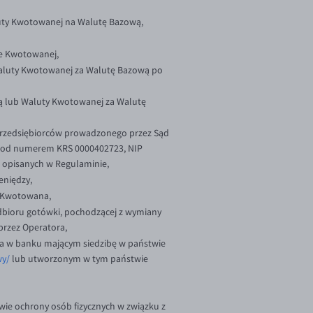
uty Kwotowanej na Walutę Bazową,
e Kwotowanej,
 Waluty Kwotowanej za Walutę Bazową po
ną lub Waluty Kwotowanej za Walutę
 przedsiębiorców prowadzonego przez Sąd
, pod numerem KRS 0000402723, NIP
g opisanych w Regulaminie,
eniędzy,
a Kwotowana,
bioru gotówki, pochodzącej z wymiany
przez Operatora,
a w banku mającym siedzibę w państwie
wy/
lub utworzonym w tym państwie
ie ochrony osób fizycznych w związku z