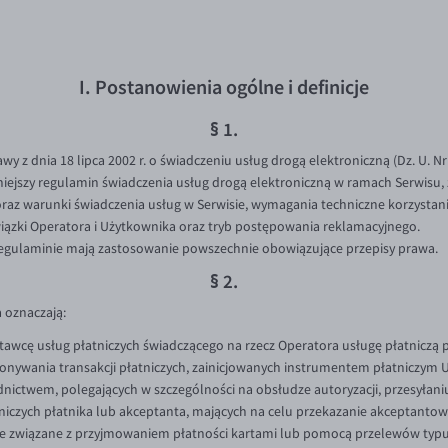
I. Postanowienia ogólne i definicje
§ 1.
awy z dnia 18 lipca 2002 r. o świadczeniu usług drogą elektroniczną (Dz. U. Nr
niniejszy regulamin świadczenia usług drogą elektroniczną w ramach Serwis
raz warunki świadczenia usług w Serwisie, wymagania techniczne korzystania
ązki Operatora i Użytkownika oraz tryb postępowania reklamacyjnego.
gulaminie mają zastosowanie powszechnie obowiązujące przepisy prawa.
§ 2.
 oznaczają:
tawcę usług płatniczych świadczącego na rzecz Operatora usługę płatniczą
nywania transakcji płatniczych, zainicjowanych instrumentem płatniczym Uż
dnictwem, polegających w szczególności na obsłudze autoryzacji, przesyła
tniczych płatnika lub akceptanta, mających na celu przekazanie akceptant
ze związane z przyjmowaniem płatności kartami lub pomocą przelewów typu 