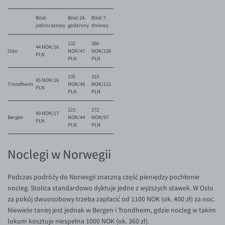
Bilet
Bilet 24-
Bilet 7-
jednorazowy
godzinny
dniowy
132
366
44 NOK/16
Oslo
NOK/47
NOK/130
PLN
PLN
PLN
135
315
45 NOK/16
Trondheim
NOK/48
NOK/112
PLN
PLN
PLN
123
272
49 NOK/17
Bergen
NOK/44
NOK/97
PLN
PLN
PLN
Noclegi w Norwegii
Podczas podróży do Norwegii znaczną część pieniędzy pochłonie
nocleg. Stolica standardowo dyktuje jedne z wyższych stawek. W Oslo
za pokój dwuosobowy trzeba zapłacić od 1100 NOK (ok. 400 zł) za noc.
Niewiele taniej jest jednak w Bergen i Trondheim, gdzie nocleg w takim
lokum kosztuje niespełna 1000 NOK (ok. 360 zł).