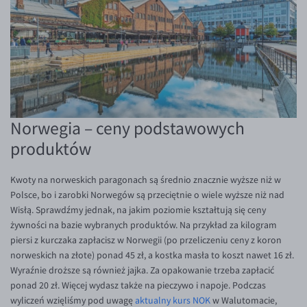
EUR/USD
EUR/GBP
EUR/CHF
EUR/CZK
EUR/DKK
Norwegia – ceny podstawowych
EUR/NOK
produktów
EUR/SEK
EUR/AUD
Kwoty na norweskich paragonach są średnio znacznie wyższe niż w
Polsce, bo i zarobki Norwegów są przeciętnie o wiele wyższe niż nad
EUR/BGN
Wisłą. Sprawdźmy jednak, na jakim poziomie kształtują się ceny
EUR/CAD
żywności na bazie wybranych produktów. Na przykład za kilogram
piersi z kurczaka zapłacisz w Norwegii (po przeliczeniu ceny z koron
EUR/CNY
norweskich na złote) ponad 45 zł, a kostka masła to koszt nawet 16 zł.
EUR/HKD
Wyraźnie droższe są również jajka. Za opakowanie trzeba zapłacić
ponad 20 zł. Więcej wydasz także na pieczywo i napoje. Podczas
EUR/HUF
wyliczeń wzięliśmy pod uwagę
aktualny kurs NOK
w Walutomacie
,