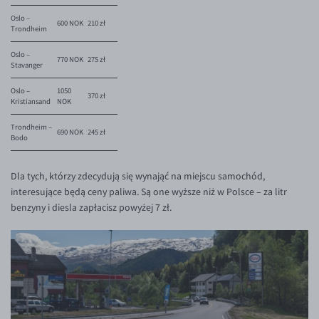
Oslo –
600 NOK
210 zł
Trondheim
Oslo –
770 NOK
275 zł
Stavanger
Oslo –
1050
370 zł
Kristiansand
NOK
Trondheim –
690 NOK
245 zł
Bodo
Dla tych, którzy zdecydują się wynająć na miejscu samochód,
interesujące będą ceny paliwa. Są one wyższe niż w Polsce – za litr
benzyny i diesla zapłacisz powyżej 7 zł.