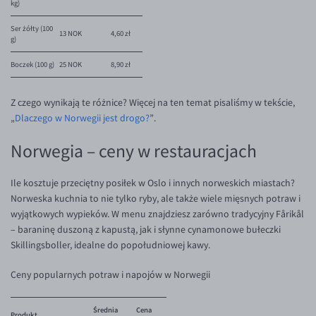
kg)
Ser żółty (100
13 NOK
4,60 zł
g)
Boczek (100 g)
25 NOK
8,90 zł
Z czego wynikają te różnice? Więcej na ten temat pisaliśmy w tekście,
„
Dlaczego w Norwegii jest drogo?
”.
Norwegia – ceny w restauracjach
Ile kosztuje przeciętny posiłek w Oslo i innych norweskich miastach?
Norweska kuchnia to nie tylko ryby, ale także wiele mięsnych potraw i
wyjątkowych wypieków. W menu znajdziesz zarówno tradycyjny Fårikål
– baraninę duszoną z kapustą, jak i słynne cynamonowe bułeczki
Skillingsboller, idealne do popołudniowej kawy.
Ceny popularnych potraw i napojów w Norwegii
Średnia
Cena
Produkt