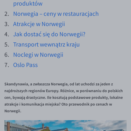
produktów
Inne pary walutowe
Aplikacja mobilna
Poradnik
Norwegia – ceny w restauracjach
KONTAKT
Bezpieczeństwo
AUD/PLN
Atrakcje w Norwegii
Pomoc
Kontakt
BGN/PLN
PL
Jak dostać się do Norwegii?
Dla mediów
CAD/PLN
Pomoc
Transport wewnątrz kraju
CNY/PLN
FAQ
HKD/PLN
Konto i opłaty
Noclegi w Norwegii
HUF/PLN
Wymiana walut
Oslo Pass
ILS/PLN
Banki i przelewy
JPY/PLN
Przelewy zagraniczne
Skandynawia, a zwłaszcza Norwegia, od lat uchodzi za jeden z
najdroższych regionów Europy. Różnice, w porównaniu do polskich
NZD/PLN
Słowniczek
cen, bywają drastyczne. Ile kosztują podstawowe produkty, lokalne
RON/PLN
atrakcje i komunikacja miejska? Oto przewodnik po cenach w
Norwegii.
SGD/PLN
TRY/PLN
ZAR/PLN