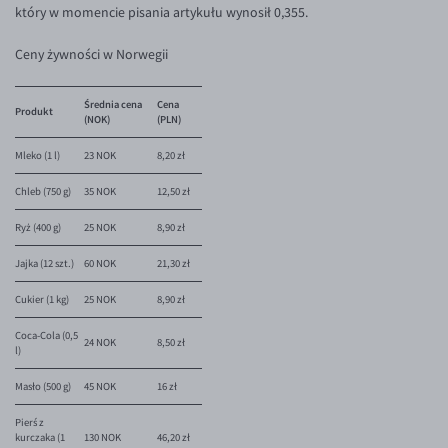
EUR/ILS
który w momencie pisania artykułu wynosił 0,355.
EUR/JPY
Ceny żywności w Norwegii
EUR/NZD
Średnia cena
Cena
EUR/RON
Produkt
(NOK)
(PLN)
EUR/SGD
Mleko (1 l)
23 NOK
8,20 zł
EUR/TRY
Chleb (750 g)
35 NOK
12,50 zł
EUR/ZAR
Ryż (400 g)
25 NOK
8,90 zł
GBP/USD
Jajka (12 szt.)
60 NOK
21,30 zł
USD/CHF
Cukier (1 kg)
25 NOK
8,90 zł
GBP/CHF
Coca-Cola (0,5
24 NOK
8,50 zł
l)
Masło (500 g)
45 NOK
16 zł
Pierś z
kurczaka (1
130 NOK
46,20 zł