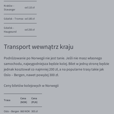
Kraków –
od 110 zł
Stavanger
Gdańsk – Tromso
od 180 zł
Gdańsk –
od 250 zł
Haugesund
Transport wewnątrz kraju
Podróżowanie po Norwegii nie jest tanie. Jeśli nie masz własnego
samochodu, najwygodniejsza będzie kolej. Bilet w jedną stronę będzie
jednak kosztował co najmniej 200 zł, a na popularne trasy takie jak
Oslo – Bergen, nawet powyżej 300 zł.
Ceny biletów kolejowych w Norwegii
Cena
Cena
Trasa
(NOK)
(PLN)
Oslo – Bergen
860 NOK
305 zł