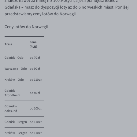
znaleźć nawet za mniej niż 100 złotych, a jeśli planujesz lecieć z
Gdańska – masz do dyspozycji loty aż do 6 norweskich miast. Poniżej
przedstawiamy ceny lotów do Norwegii.
Ceny lotów do Norwegii
Cena
Trasa
(PLN)
Gdańsk – Oslo
od 70 zł
Warszawa – Oslo
od 90 zł
Kraków – Oslo
od 110 zł
Gdańsk –
od 80 zł
Trondheim
Gdańsk –
od 100 zł
Aalesund
Gdańsk – Bergen
od 110 zł
Kraków – Bergen
od 110 zł