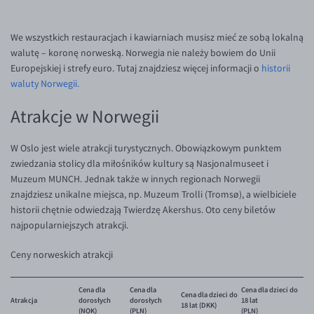
We wszystkich restauracjach i kawiarniach musisz mieć ze sobą lokalną
walutę – koronę norweską. Norwegia nie należy bowiem do Unii
Europejskiej i strefy euro. Tutaj znajdziesz więcej informacji o
historii
waluty Norwegii.
Atrakcje w Norwegii
W Oslo jest wiele atrakcji turystycznych. Obowiązkowym punktem
zwiedzania stolicy dla miłośników kultury są Nasjonalmuseet i
Muzeum MUNCH. Jednak także w innych regionach Norwegii
znajdziesz unikalne miejsca, np. Muzeum Trolli (Tromsø), a wielbiciele
historii chętnie odwiedzają Twierdzę Akershus. Oto ceny biletów
najpopularniejszych atrakcji.
Ceny norweskich atrakcji
Cena dla
Cena dla
Cena dla dzieci do
Cena dla dzieci do
Atrakcja
dorosłych
dorosłych
18 lat
18 lat (DKK)
(NOK)
(PLN)
(PLN)