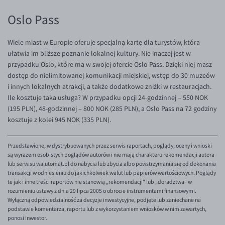
Oslo Pass
Wiele miast w Europie oferuje specjalną kartę dla turystów, która
ułatwia im bliższe poznanie lokalnej kultury. Nie inaczej jest w
przypadku Oslo, które ma w swojej ofercie Oslo Pass. Dzięki niej masz
dostęp do nielimitowanej komunikacji miejskiej, wstęp do 30 muzeów
i innych lokalnych atrakcji, a także dodatkowe zniżki w restauracjach.
Ile kosztuje taka usługa? W przypadku opcji 24-godzinnej – 550 NOK
(195 PLN), 48-godzinnej – 800 NOK (285 PLN), a Oslo Pass na 72 godziny
kosztuje z kolei 945 NOK (335 PLN).
Przedstawione, w dystrybuowanych przez serwis raportach, poglądy, oceny i wnioski
są wyrazem osobistych poglądów autorów i nie mają charakteru rekomendacji autora
lub serwisu walutomat.pl do nabycia lub zbycia albo powstrzymania się od dokonania
transakcji w odniesieniu do jakichkolwiek walut lub papierów wartościowych. Poglądy
te jak i inne treści raportów nie stanowią „rekomendacji" lub „doradztwa" w
rozumieniu ustawy z dnia 29 lipca 2005 o obrocie instrumentami finansowymi.
Wyłączną odpowiedzialność za decyzje inwestycyjne, podjęte lub zaniechane na
podstawie komentarza, raportu lub z wykorzystaniem wniosków w nim zawartych,
ponosi inwestor.