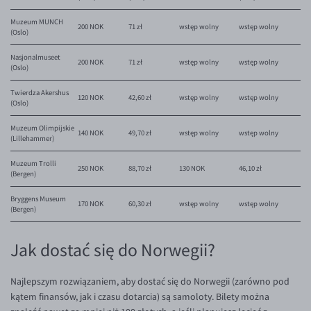
Muzeum MUNCH
200 NOK
71 zł
wstęp wolny
wstęp
wolny
(Oslo)
Nasjonalmuseet
200 NOK
71 zł
wstęp wolny
wstęp
wolny
(Oslo)
Twierdza Akershus
120 NOK
42,60 zł
wstęp wolny
wstęp wolny
(Oslo)
Muzeum Olimpijskie
140 NOK
49,70 zł
wstęp wolny
wstęp wolny
(Lillehammer)
Muzeum Trolli
250 NOK
88,70 zł
130 NOK
46,10 zł
(Bergen)
Bryggens Museum
170 NOK
60,30 zł
wstęp wolny
wstęp wolny
(Bergen)
Jak dostać się do Norwegii?
Najlepszym rozwiązaniem, aby dostać się do Norwegii (zarówno pod
kątem finansów, jak i czasu dotarcia) są samoloty. Bilety można