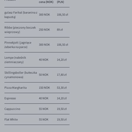
cena (NOK)
(PLN)
gulasz Farikal (baranina z
300 NOK
106,50 zł
kapustą)
Ribbe (pieczony boczek
250 NOK
89 zł
wieprzowy)
Pinnekjott (jagnięce
300 NOK
106,50 zł
żeberka na parze)
Lompe (naleśnik
40 NOK
14,20 zł
ziemniaczany)
Skillingsboller (bułeczka
50 NOK
17,80 zł
cynamonowa)
Pizza Margharita
150 NOK
53,30 zł
Espresso
40 NOK
14,20 zł
Cappuccino
55 NOK
19,50 zł
Flat White
55 NOK
19,50 zł