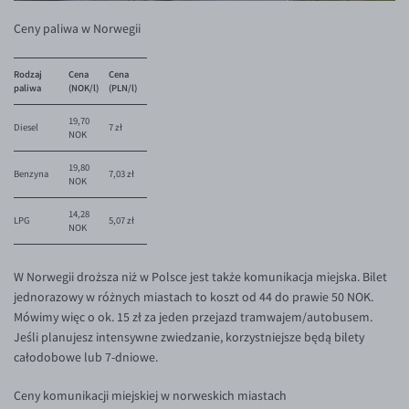
Ceny paliwa w Norwegii
Rodzaj
Cena
Cena
paliwa
(NOK/l)
(PLN/l)
19,70
Diesel
7 zł
NOK
19,80
Benzyna
7,03 zł
NOK
14,28
LPG
5,07 zł
NOK
W Norwegii droższa niż w Polsce jest także komunikacja miejska. Bilet
jednorazowy w różnych miastach to koszt od 44 do prawie 50 NOK.
Mówimy więc o ok. 15 zł za jeden przejazd tramwajem/autobusem.
Jeśli planujesz intensywne zwiedzanie, korzystniejsze będą bilety
całodobowe lub 7-dniowe.
Ceny komunikacji miejskiej w norweskich miastach