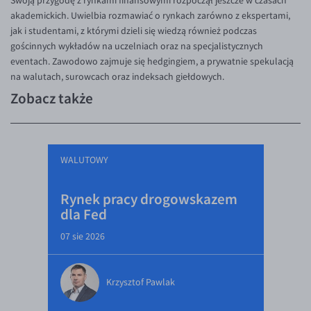
Swoją przygodę z rynkami finansowymi rozpoczął jeszcze w czasach
akademickich. Uwielbia rozmawiać o rynkach zarówno z ekspertami,
jak i studentami, z którymi dzieli się wiedzą również podczas
gościnnych wykładów na uczelniach oraz na specjalistycznych
eventach. Zawodowo zajmuje się hedgingiem, a prywatnie spekulacją
na walutach, surowcach oraz indeksach giełdowych.
Zobacz także
WALUTOWY
Rynek pracy drogowskazem
dla Fed
07 sie 2026
Krzysztof Pawlak