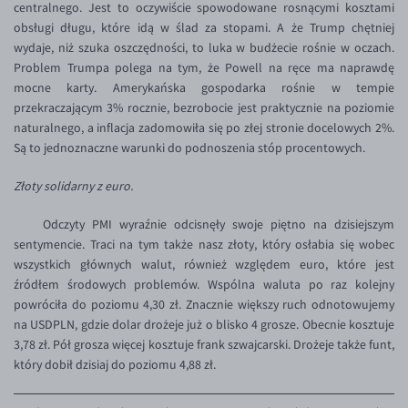
centralnego. Jest to oczywiście spowodowane rosnącymi kosztami
EUR/USD
obsługi długu, które idą w ślad za stopami. A że Trump chętniej
wydaje, niż szuka oszczędności, to luka w budżecie rośnie w oczach.
EUR/GBP
Problem Trumpa polega na tym, że Powell na ręce ma naprawdę
EUR/CHF
mocne karty. Amerykańska gospodarka rośnie w tempie
przekraczającym 3% rocznie, bezrobocie jest praktycznie na poziomie
EUR/CZK
naturalnego, a inflacja zadomowiła się po złej stronie docelowych 2%.
EUR/DKK
Są to jednoznaczne warunki do podnoszenia stóp procentowych.
EUR/NOK
Złoty solidarny z euro.
EUR/SEK
Odczyty PMI wyraźnie odcisnęły swoje piętno na dzisiejszym
EUR/AUD
sentymencie. Traci na tym także nasz złoty, który osłabia się wobec
wszystkich głównych walut, również względem euro, które jest
EUR/BGN
źródłem środowych problemów. Wspólna waluta po raz kolejny
EUR/CAD
powróciła do poziomu 4,30 zł. Znacznie większy ruch odnotowujemy
na USDPLN, gdzie dolar drożeje już o blisko 4 grosze. Obecnie kosztuje
EUR/CNY
3,78 zł. Pół grosza więcej kosztuje frank szwajcarski. Drożeje także funt,
EUR/HKD
który dobił dzisiaj do poziomu 4,88 zł.
EUR/HUF