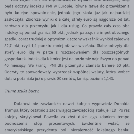
Inne pary walutowe
Aplikacja mobilna
Poradnik
będą odczyty indeksu PMI w Europie. Równe łatwe do przewidzenia
było kolejne spowolnienie, jednak jego skala już jak najbardziej
KONTAKT
Bezpieczeństwo
AUD/PLN
zaskoczyła. Zbiorcze wyniki dla całej strefy euro są najgorsze od lat,
Pomoc
Kontakt
BGN/PLN
zarówno dla przemysłu, jak i dla usług. Co prawda cały czas oba
PL
indeksy są ponad granicą 50 pkt., jednak patrząc na impet obecnego
Dla mediów
CAD/PLN
Pomoc
spadku coraz trudniej o optymizm. Łączony wskaźnik wyniósł zaledwie
CNY/PLN
FAQ
52,7 pkt, czyli 1,4 punktu mniej niż we wrześniu. Słabe odczyty dla
strefy euro idą w parze z rozczarowaniem dla poszczególnych
HKD/PLN
Konto i opłaty
gospodarek. Indeks dla Niemiec jest na poziomie najniższym do ponad
HUF/PLN
Wymiana walut
40 miesięcy. We Francji PMI dla przemysłu złamało barierę 50 pkt.
Odczyty te spowodowały wyprzedaż wspólnej waluty, która wobec
ILS/PLN
Banki i przelewy
dolara potaniała już o prawie 80 centów, łamiąc poziom 1,14$.
JPY/PLN
Przelewy zagraniczne
Trump szuka burzy.
NZD/PLN
Słowniczek
RON/PLN
Dolarowi nie zaszkodziła nawet kolejna wypowiedź Donalda
Trumpa, który ostatnio z zadziwiającą zawziętością atakuje FED. Po raz
SGD/PLN
kolejny skrytykował Powella za zbyt duże jego zdaniem tempo
TRY/PLN
podnoszenia stóp procentowych. Ewidentnie widać, że
amerykańskiego prezydenta boli niezależność lokalnego banku
ZAR/PLN