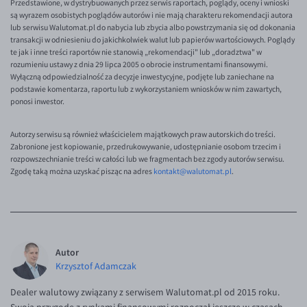
Przedstawione, w dystrybuowanych przez serwis raportach, poglądy, oceny i wnioski
EUR/ILS
są wyrazem osobistych poglądów autorów i nie mają charakteru rekomendacji autora
lub serwisu Walutomat.pl do nabycia lub zbycia albo powstrzymania się od dokonania
EUR/JPY
transakcji w odniesieniu do jakichkolwiek walut lub papierów wartościowych. Poglądy
EUR/NZD
te jak i inne treści raportów nie stanowią „rekomendacji" lub „doradztwa" w
rozumieniu ustawy z dnia 29 lipca 2005 o obrocie instrumentami finansowymi.
EUR/RON
Wyłączną odpowiedzialność za decyzje inwestycyjne, podjęte lub zaniechane na
podstawie komentarza, raportu lub z wykorzystaniem wniosków w nim zawartych,
EUR/SGD
ponosi inwestor.
EUR/TRY
Autorzy serwisu są również właścicielem majątkowych praw autorskich do treści.
EUR/ZAR
Zabronione jest kopiowanie, przedrukowywanie, udostępnianie osobom trzecim i
rozpowszechnianie treści w całości lub we fragmentach bez zgody autorów serwisu.
GBP/USD
Zgodę taką można uzyskać pisząc na adres
kontakt@walutomat.pl
.
USD/CHF
GBP/CHF
Autor
Krzysztof Adamczak
Dealer walutowy związany z serwisem Walutomat.pl od 2015 roku.