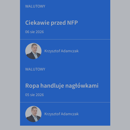
WALUTOWY
Ciekawie przed NFP
06 sie 2026
Krzysztof Adamczak
WALUTOWY
Ropa handluje nagłówkami
05 sie 2026
Krzysztof Adamczak