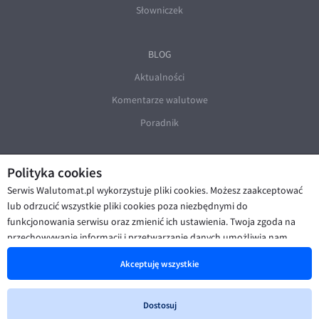
Słowniczek
BLOG
Aktualności
Komentarze walutowe
Poradnik
Polityka cookies
Serwis Walutomat.pl wykorzystuje pliki cookies. Możesz zaakceptować
lub odrzucić wszystkie pliki cookies poza niezbędnymi do
funkcjonowania serwisu oraz zmienić ich ustawienia. Twoja zgoda na
© Walutomat 2026
|
Regulaminy
|
przechowywanie informacji i przetwarzanie danych umożliwia nam
Polityka prywatności i cookies
|
Deklaracja dostępności
poprawę funkcjonalności strony oraz prezentowanie Ci
Akceptuję wszystkie
spersonalizowanych treści i reklam. Więcej informacji znajdziesz w naszej
Polityce cookies
.
Dostosuj