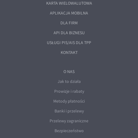
EUR/ILS
KARTA WIELOWALUTOWA
APLIKACJA MOBILNA
EUR/JPY
DLA FIRM
EUR/NZD
API DLA BIZNESU
EUR/RON
USŁUGI PIS/AIS DLA TPP
EUR/SGD
KONTAKT
EUR/TRY
EUR/ZAR
O NAS
GBP/USD
Jak to działa
USD/CHF
Prowizje i rabaty
GBP/CHF
Metody płatności
Banki i przelewy
Przelewy zagraniczne
Bezpieczeństwo