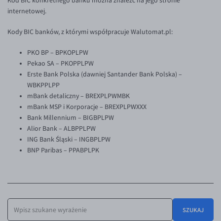
Kod BIC konkretnego banku można znaleźć na jego stronie
Inne pary walutowe
Aplikacja mobilna
internetowej.
Bezpieczeństwo
AUD/PLN
Kody BIC banków, z którymi współpracuje Walutomat.pl:
Pomoc
BGN/PLN
PKO BP – BPKOPLPW
CAD/PLN
Pomoc
Pekao SA – PKOPPLPW
CNY/PLN
FAQ
Erste Bank Polska (dawniej Santander Bank Polska) –
WBKPPLPP
HKD/PLN
Konto i opłaty
mBank detaliczny – BREXPLPWMBK
HUF/PLN
Wymiana walut
mBank MSP i Korporacje – BREXPLPWXXX
Bank Millennium – BIGBPLPW
ILS/PLN
Banki i przelewy
Alior Bank – ALBPPLPW
JPY/PLN
Przelewy zagraniczne
ING Bank Śląski – INGBPLPW
BNP Paribas – PPABPLPK
NZD/PLN
Słowniczek
BLOG
RON/PLN
KONTAKT
Blog
SGD/PLN
Aktualności
Kontakt
TRY/PLN
PL
SZUKAJ
Komentarze walutowe
Dla mediów
ZAR/PLN