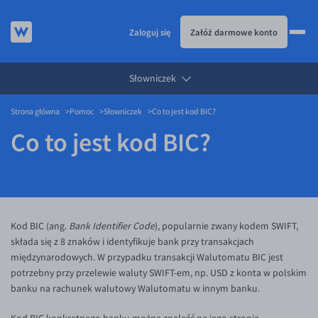
Zaloguj się
Załóż darmowe konto
Słowniczek
KURSY WALUT
Strona główna
Pomoc
Słowniczek
Co to jest kod BIC?
KARTA WIELOWALUTOWA
Kursy walut
Co to jest kod BIC?
PRZELEWY ZAGRANICZNE
EUR/PLN
Karta wielowalutowa
ESIM
USD/PLN
Visa Benefit
DLA FIRM
CHF/PLN
JAK TO DZIAŁA
GBP/PLN
Dla firm
Kod BIC (ang.
Bank Identifier Code
), popularnie zwany kodem SWIFT,
CZK/PLN
API dla biznesu
Jak to działa
składa się z 8 znaków i identyfikuje bank przy transakcjach
międzynarodowych. W przypadku transakcji Walutomatu BIC jest
DKK/PLN
Partnerstwa
Prowizje i rabaty
potrzebny przy przelewie waluty SWIFT-em, np. USD z konta w polskim
NOK/PLN
Walutomat Business
Metody płatności
banku na rachunek walutowy Walutomatu w innym banku.
SEK/PLN
Program Afiliacyjny
Banki i przelewy