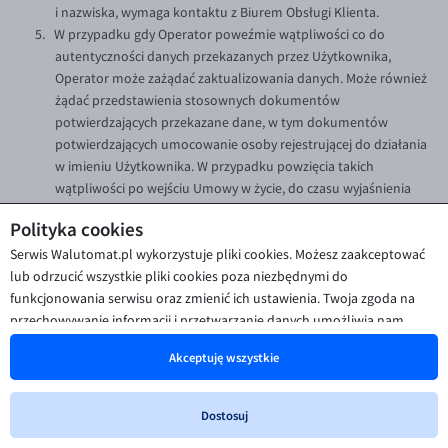
i nazwiska, wymaga kontaktu z Biurem Obsługi Klienta.
W przypadku gdy Operator poweźmie wątpliwości co do
autentyczności danych przekazanych przez Użytkownika,
Operator może zażądać zaktualizowania danych. Może również
żądać przedstawienia stosownych dokumentów
potwierdzających przekazane dane, w tym dokumentów
potwierdzających umocowanie osoby rejestrującej do działania
w imieniu Użytkownika. W przypadku powzięcia takich
wątpliwości po wejściu Umowy w życie, do czasu wyjaśnienia
sprawy, Operator może wstrzymać świadczenie na rzecz
Polityka cookies
Użytkownika usług, o których mowa w § 4 pkt 2-9.
Serwis Walutomat.pl wykorzystuje pliki cookies. Możesz zaakceptować
W przypadkach wymaganych powszechnie obowiązującymi
lub odrzucić wszystkie pliki cookies poza niezbędnymi do
przepisami prawa, w tym przepisami o przeciwdziałaniu praniu
funkcjonowania serwisu oraz zmienić ich ustawienia. Twoja zgoda na
pieniędzy, Operator może zażądać od Użytkownika
przechowywanie informacji i przetwarzanie danych umożliwia nam
dodatkowych danych, ponad dane określone w pkt 1 powyżej,
poprawę funkcjonalności strony oraz prezentowanie Ci
oraz dodatkowych dokumentów potwierdzających te dane lub
Akceptuję wszystkie
spersonalizowanych treści i reklam. Więcej informacji znajdziesz w naszej
dane wskazane w pkt 1. W szczególności dotyczy to numeru
Polityce cookies
PESEL lub daty urodzenia, serii i numeru dokumentu
.
stwierdzającego tożsamość (wraz z datą wydania i ważności
Dostosuj
tego dokumentu), adresu, państwa urodzenia oraz danych