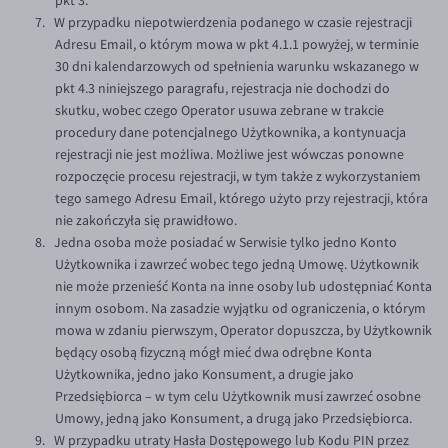
pkt 3.
W przypadku niepotwierdzenia podanego w czasie rejestracji
Adresu Email, o którym mowa w pkt 4.1.1 powyżej, w terminie
30 dni kalendarzowych od spełnienia warunku wskazanego w
pkt 4.3 niniejszego paragrafu, rejestracja nie dochodzi do
skutku, wobec czego Operator usuwa zebrane w trakcie
procedury dane potencjalnego Użytkownika, a kontynuacja
rejestracji nie jest możliwa. Możliwe jest wówczas ponowne
rozpoczęcie procesu rejestracji, w tym także z wykorzystaniem
tego samego Adresu Email, którego użyto przy rejestracji, która
nie zakończyła się prawidłowo.
Jedna osoba może posiadać w Serwisie tylko jedno Konto
Użytkownika i zawrzeć wobec tego jedną Umowę. Użytkownik
nie może przenieść Konta na inne osoby lub udostępniać Konta
innym osobom. Na zasadzie wyjątku od ograniczenia, o którym
mowa w zdaniu pierwszym, Operator dopuszcza, by Użytkownik
będący osobą fizyczną mógł mieć dwa odrębne Konta
Użytkownika, jedno jako Konsument, a drugie jako
Przedsiębiorca – w tym celu Użytkownik musi zawrzeć osobne
Umowy, jedną jako Konsument, a drugą jako Przedsiębiorca.
W przypadku utraty Hasła Dostępowego lub Kodu PIN przez