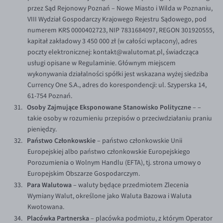
przez Sąd Rejonowy Poznań – Nowe Miasto i Wilda w Poznaniu,
VIII Wydział Gospodarczy Krajowego Rejestru Sądowego, pod
numerem KRS 0000402723, NIP 7831684097, REGON 301920555,
kapitał zakładowy 3 450 000 zł (w całości wpłacony), adres
poczty elektronicznej: kontakt@walutomat.pl, świadcząca
usługi opisane w Regulaminie. Głównym miejscem
wykonywania działalności spółki jest wskazana wyżej siedziba
Currency One S.A., adres do korespondencji: ul. Szyperska 14,
61-754 Poznań.
Osoby Zajmujące Eksponowane Stanowisko Polityczne
– –
takie osoby w rozumieniu przepisów o przeciwdziałaniu praniu
pieniędzy.
Państwo Członkowskie
– państwo członkowskie Unii
Europejskiej albo państwo członkowskie Europejskiego
Porozumienia o Wolnym Handlu (EFTA), tj. strona umowy o
Europejskim Obszarze Gospodarczym.
Para Walutowa
– waluty będące przedmiotem Zlecenia
Wymiany Walut, określone jako Waluta Bazowa i Waluta
Kwotowana.
Placówka Partnerska
– placówka podmiotu, z którym Operator