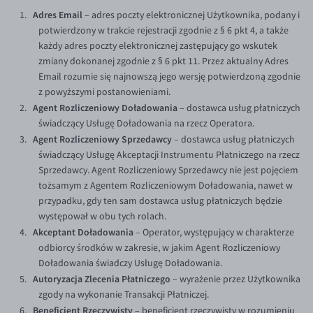
Adres Email
– adres poczty elektronicznej Użytkownika, podany i
EUR/USD
potwierdzony w trakcie rejestracji zgodnie z § 6 pkt 4, a także
EUR/GBP
każdy adres poczty elektronicznej zastępujący go wskutek
zmiany dokonanej zgodnie z § 6 pkt 11. Przez aktualny Adres
EUR/CHF
Email rozumie się najnowszą jego wersję potwierdzoną zgodnie
EUR/CZK
z powyższymi postanowieniami.
Agent Rozliczeniowy Doładowania
– dostawca usług płatniczych
EUR/DKK
świadczący Usługę Doładowania na rzecz Operatora.
EUR/NOK
Agent Rozliczeniowy Sprzedawcy
– dostawca usług płatniczych
świadczący Usługę Akceptacji Instrumentu Płatniczego na rzecz
EUR/SEK
Sprzedawcy. Agent Rozliczeniowy Sprzedawcy nie jest pojęciem
EUR/AUD
tożsamym z Agentem Rozliczeniowym Doładowania, nawet w
przypadku, gdy ten sam dostawca usług płatniczych będzie
EUR/BGN
występował w obu tych rolach.
EUR/CAD
Akceptant Doładowania
– Operator, występujący w charakterze
odbiorcy środków w zakresie, w jakim Agent Rozliczeniowy
EUR/CNY
Doładowania świadczy Usługę Doładowania.
EUR/HKD
Autoryzacja Zlecenia Płatniczego
– wyrażenie przez Użytkownika
zgody na wykonanie Transakcji Płatniczej.
EUR/HUF
Beneficjent Rzeczywisty
– beneficjent rzeczywisty w rozumieniu