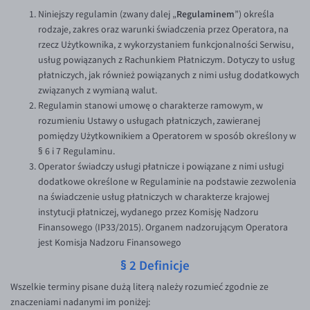
Inne pary walutowe
Aplikacja mobilna
Poradnik
Regulaminem
Niniejszy regulamin (zwany dalej „
”) określa
rodzaje, zakres oraz warunki świadczenia przez Operatora, na
Bezpieczeństwo
AUD/PLN
rzecz Użytkownika, z wykorzystaniem funkcjonalności Serwisu,
Pomoc
BGN/PLN
usług powiązanych z Rachunkiem Płatniczym. Dotyczy to usług
płatniczych, jak również powiązanych z nimi usług dodatkowych
CAD/PLN
Pomoc
związanych z wymianą walut.
CNY/PLN
FAQ
Regulamin stanowi umowę o charakterze ramowym, w
rozumieniu Ustawy o usługach płatniczych, zawieranej
HKD/PLN
Konto i opłaty
pomiędzy Użytkownikiem a Operatorem w sposób określony w
HUF/PLN
Wymiana walut
§ 6 i 7 Regulaminu.
Operator świadczy usługi płatnicze i powiązane z nimi usługi
ILS/PLN
Banki i przelewy
dodatkowe określone w Regulaminie na podstawie zezwolenia
JPY/PLN
Przelewy zagraniczne
na świadczenie usług płatniczych w charakterze krajowej
instytucji płatniczej, wydanego przez Komisję Nadzoru
NZD/PLN
Słowniczek
Finansowego (IP33/2015). Organem nadzorującym Operatora
RON/PLN
jest Komisja Nadzoru Finansowego
SGD/PLN
§ 2 Definicje
TRY/PLN
Wszelkie terminy pisane dużą literą należy rozumieć zgodnie ze
znaczeniami nadanymi im poniżej:
ZAR/PLN