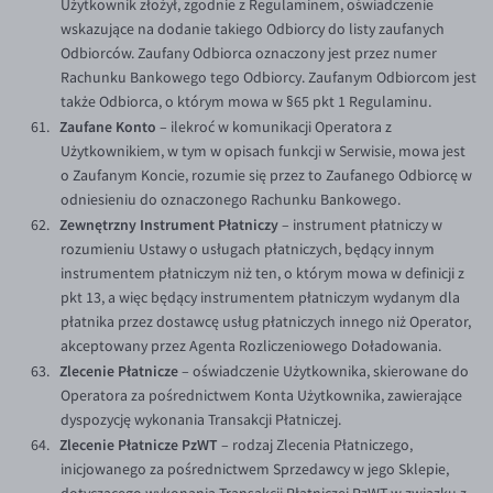
Użytkownik złożył, zgodnie z Regulaminem, oświadczenie
wskazujące na dodanie takiego Odbiorcy do listy zaufanych
Odbiorców. Zaufany Odbiorca oznaczony jest przez numer
Rachunku Bankowego tego Odbiorcy. Zaufanym Odbiorcom jest
także Odbiorca, o którym mowa w §65 pkt 1 Regulaminu.
Zaufane Konto
– ilekroć w komunikacji Operatora z
Użytkownikiem, w tym w opisach funkcji w Serwisie, mowa jest
o Zaufanym Koncie, rozumie się przez to Zaufanego Odbiorcę w
odniesieniu do oznaczonego Rachunku Bankowego.
Zewnętrzny Instrument Płatniczy
– instrument płatniczy w
rozumieniu Ustawy o usługach płatniczych, będący innym
instrumentem płatniczym niż ten, o którym mowa w definicji z
pkt 13, a więc będący instrumentem płatniczym wydanym dla
płatnika przez dostawcę usług płatniczych innego niż Operator,
akceptowany przez Agenta Rozliczeniowego Doładowania.
Zlecenie Płatnicze
– oświadczenie Użytkownika, skierowane do
Operatora za pośrednictwem Konta Użytkownika, zawierające
dyspozycję wykonania Transakcji Płatniczej.
Zlecenie Płatnicze PzWT
– rodzaj Zlecenia Płatniczego,
inicjowanego za pośrednictwem Sprzedawcy w jego Sklepie,