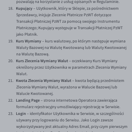
pozwalają na korzystanie z usług opisanych w Regulaminie.
Kupujący
– Użytkownik, który w Sklepie, za pośrednictwem
Sprzedawcy, inicjuje Zlecenie Płatnicze PzWT dotyczące
Transakcji Płatniczej PzWT za pomocą swojego Instrumentu
Płatniczego; Kupujący występuje w Transakcji Płatniczej PzWT
jako Płatnik.
Kurs Wymiany
– kurs walutowy, po którym następuje wymiana
Waluty Bazowej na Walutę Kwotowaną lub Waluty Kwotowanej
na Walutę Bazową.
Kurs Zlecenia Wymiany Walut
– oczekiwany Kurs Wymiany
określony przez Użytkownika w parametrach Zlecenia Wymiany
Walut.
Kwota Zlecenia Wymiany Walut
– kwota będącą przedmiotem
Zlecenia Wymiany Walut, wyrażona w Walucie Bazowej lub
Walucie Kwotowanej.
Landing Page
– strona internetowa Operatora zawierająca
formularz rejestracyjny umożliwiający rejestrację w Serwisie.
Login
– identyfikator Użytkownika w Serwisie, w szczególności
używany przy logowaniu do Serwisu. Jako Login zawsze
wykorzystywany jest aktualny Adres Email, przy czym pierwszym