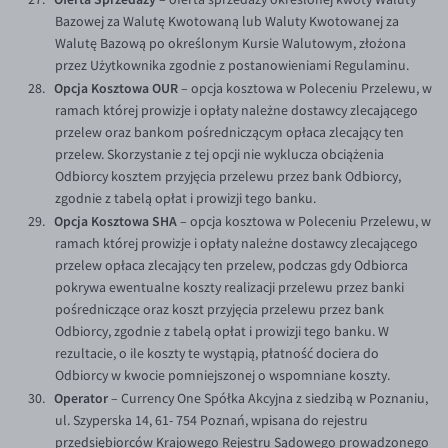
Bazowej za Walutę Kwotowaną lub Waluty Kwotowanej za
Walutę Bazową po określonym Kursie Walutowym, złożona
przez Użytkownika zgodnie z postanowieniami Regulaminu.
Opcja Kosztowa OUR
– opcja kosztowa w Poleceniu Przelewu, w
ramach której prowizje i opłaty należne dostawcy zlecającego
przelew oraz bankom pośredniczącym opłaca zlecający ten
przelew. Skorzystanie z tej opcji nie wyklucza obciążenia
Odbiorcy kosztem przyjęcia przelewu przez bank Odbiorcy,
zgodnie z tabelą opłat i prowizji tego banku.
Opcja Kosztowa SHA
– opcja kosztowa w Poleceniu Przelewu, w
ramach której prowizje i opłaty należne dostawcy zlecającego
przelew opłaca zlecający ten przelew, podczas gdy Odbiorca
pokrywa ewentualne koszty realizacji przelewu przez banki
pośredniczące oraz koszt przyjęcia przelewu przez bank
Odbiorcy, zgodnie z tabelą opłat i prowizji tego banku. W
rezultacie, o ile koszty te wystąpią, płatność dociera do
Odbiorcy w kwocie pomniejszonej o wspomniane koszty.
Operator
– Currency One Spółka Akcyjna z siedzibą w Poznaniu,
ul. Szyperska 14, 61- 754 Poznań, wpisana do rejestru
przedsiębiorców Krajowego Rejestru Sądowego prowadzonego