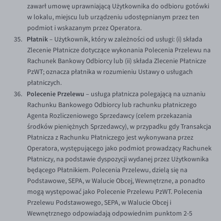
zawarł umowę uprawniającą Użytkownika do odbioru gotówki
w lokalu, miejscu lub urządzeniu udostępnianym przez ten
podmiot i wskazanym przez Operatora.
Płatnik
– Użytkownik, który w zależności od usługi: (i) składa
Zlecenie Płatnicze dotyczące wykonania Polecenia Przelewu na
Rachunek Bankowy Odbiorcy lub (ii) składa Zlecenie Płatnicze
PzWT; oznacza płatnika w rozumieniu Ustawy o usługach
płatniczych.
Polecenie Przelewu
– usługa płatnicza polegającą na uznaniu
Rachunku Bankowego Odbiorcy lub rachunku płatniczego
Agenta Rozliczeniowego Sprzedawcy (celem przekazania
środków pieniężnych Sprzedawcy), w przypadku gdy Transakcja
Płatnicza z Rachunku Płatniczego jest wykonywana przez
Operatora, występującego jako podmiot prowadzący Rachunek
Płatniczy, na podstawie dyspozycji wydanej przez Użytkownika
będącego Płatnikiem. Polecenia Przelewu, dzielą się na
Podstawowe, SEPA, w Walucie Obcej, Wewnętrzne, a ponadto
mogą występować jako Polecenie Przelewu PzWT. Polecenia
Przelewu Podstawowego, SEPA, w Walucie Obcej i
Wewnętrznego odpowiadają odpowiednim punktom 2-5