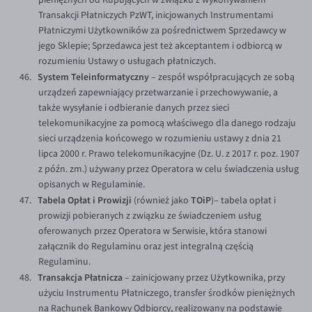
Transakcji Płatniczych PzWT, inicjowanych Instrumentami
Płatniczymi Użytkowników za pośrednictwem Sprzedawcy w
jego Sklepie; Sprzedawca jest też akceptantem i odbiorcą w
rozumieniu Ustawy o usługach płatniczych.
System Teleinformatyczny
– zespół współpracujących ze sobą
urządzeń zapewniający przetwarzanie i przechowywanie, a
także wysyłanie i odbieranie danych przez sieci
telekomunikacyjne za pomocą właściwego dla danego rodzaju
sieci urządzenia końcowego w rozumieniu ustawy z dnia 21
lipca 2000 r. Prawo telekomunikacyjne (Dz. U. z 2017 r. poz. 1907
z późn. zm.) używany przez Operatora w celu świadczenia usług
opisanych w Regulaminie.
Tabela Opłat i Prowizji
TOiP
(również jako
)– tabela opłat i
prowizji pobieranych z związku ze świadczeniem usług
oferowanych przez Operatora w Serwisie, która stanowi
załącznik do Regulaminu oraz jest integralną częścią
Regulaminu.
Transakcja Płatnicza
– zainicjowany przez Użytkownika, przy
użyciu Instrumentu Płatniczego, transfer środków pieniężnych
na Rachunek Bankowy Odbiorcy, realizowany na podstawie