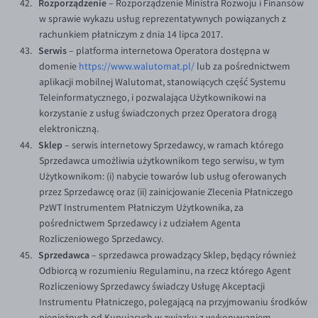
Rozporządzenie
– Rozporządzenie Ministra Rozwoju i Finansów
w sprawie wykazu usług reprezentatywnych powiązanych z
rachunkiem płatniczym z dnia 14 lipca 2017.
Serwis
– platforma internetowa Operatora dostępna w
domenie
https://www.walutomat.pl/
lub za pośrednictwem
aplikacji mobilnej Walutomat, stanowiących część Systemu
Teleinformatycznego, i pozwalająca Użytkownikowi na
korzystanie z usług świadczonych przez Operatora drogą
elektroniczną.
Sklep
– serwis internetowy Sprzedawcy, w ramach którego
Sprzedawca umożliwia użytkownikom tego serwisu, w tym
Użytkownikom: (i) nabycie towarów lub usług oferowanych
przez Sprzedawcę oraz (ii) zainicjowanie Zlecenia Płatniczego
PzWT Instrumentem Płatniczym Użytkownika, za
pośrednictwem Sprzedawcy i z udziałem Agenta
Rozliczeniowego Sprzedawcy.
Sprzedawca
– sprzedawca prowadzący Sklep, będący również
Odbiorcą w rozumieniu Regulaminu, na rzecz którego Agent
Rozliczeniowy Sprzedawcy świadczy Usługę Akceptacji
Instrumentu Płatniczego, polegającą na przyjmowaniu środków
pieniężnych od Kupujących w związku z wykonywaniem