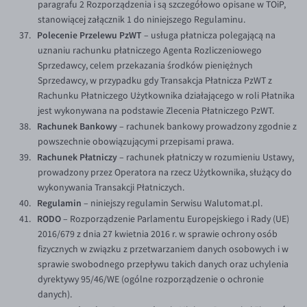
paragrafu 2 Rozporządzenia i są szczegółowo opisane w TOiP,
stanowiącej załącznik 1 do niniejszego Regulaminu.
Polecenie Przelewu PzWT
– usługa płatnicza polegającą na
uznaniu rachunku płatniczego Agenta Rozliczeniowego
Sprzedawcy, celem przekazania środków pieniężnych
Sprzedawcy, w przypadku gdy Transakcja Płatnicza PzWT z
Rachunku Płatniczego Użytkownika działającego w roli Płatnika
jest wykonywana na podstawie Zlecenia Płatniczego PzWT.
Rachunek Bankowy
– rachunek bankowy prowadzony zgodnie z
powszechnie obowiązującymi przepisami prawa.
Rachunek Płatniczy
– rachunek płatniczy w rozumieniu Ustawy,
prowadzony przez Operatora na rzecz Użytkownika, służący do
wykonywania Transakcji Płatniczych.
Regulamin
– niniejszy regulamin Serwisu Walutomat.pl.
RODO
– Rozporządzenie Parlamentu Europejskiego i Rady (UE)
2016/679 z dnia 27 kwietnia 2016 r. w sprawie ochrony osób
fizycznych w związku z przetwarzaniem danych osobowych i w
sprawie swobodnego przepływu takich danych oraz uchylenia
dyrektywy 95/46/WE (ogólne rozporządzenie o ochronie
danych).