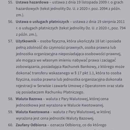
Ustawa hazardowa
– ustawa z dnia 19 listopada 2009 r. o grach
hazardowych (tekst jednolity Dz. U. z 2020 r. poz. 2094 z późn.
zm.).
Ustawa o usługach płatniczych
– ustawa z dnia 19 sierpnia 2011
r. o usługach płatniczych (tekst jednolity Dz. U. z 2020 r., poz. 794
z późn. zm.),
Użytkownik
– osoba fizyczna, która ukończyła 18 lat i posiada
pełną zdolność́ do czynności prawnych, osoba prawna lub
jednostka organizacyjna nieposiadająca osobowości prawnej,
ale mogąca we własnym imieniu nabywać́ prawa i zaciągać́
zobowiązania, posiadająca Rachunek Bankowy, z którego może
dokonać transferu wskazanego w § 17 pkt 1.1, która to osoba
fizyczna, osoba prawna lub jednostka organizacyjna dokonała
rejestracji w Serwisie i zawarła Umowę z Operatorem oraz stała
się posiadaczem Rachunku Płatniczego.
Waluta Bazowa
– waluta z Pary Walutowej, której cena
jednostkowa jest wyrażona w Walucie Kwotowanej.
Waluta Kwotowana
– waluta z Pary Walutowej, w której
wyrażona jest cena jednostki Waluty Bazowej.
Zaufany Odbiorca
– oznacza Odbiorcę, co do którego