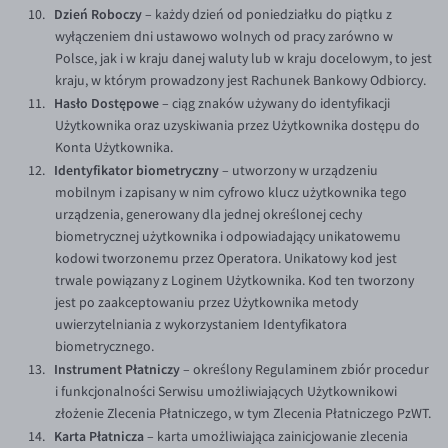
Dzień Roboczy
– każdy dzień od poniedziałku do piątku z
wyłączeniem dni ustawowo wolnych od pracy zarówno w
Polsce, jak i w kraju danej waluty lub w kraju docelowym, to jest
kraju, w którym prowadzony jest Rachunek Bankowy Odbiorcy.
Hasło Dostępowe
– ciąg znaków używany do identyfikacji
Użytkownika oraz uzyskiwania przez Użytkownika dostępu do
Konta Użytkownika.
Identyfikator biometryczny
– utworzony w urządzeniu
mobilnym i zapisany w nim cyfrowo klucz użytkownika tego
urządzenia, generowany dla jednej określonej cechy
biometrycznej użytkownika i odpowiadający unikatowemu
kodowi tworzonemu przez Operatora. Unikatowy kod jest
trwale powiązany z Loginem Użytkownika. Kod ten tworzony
jest po zaakceptowaniu przez Użytkownika metody
uwierzytelniania z wykorzystaniem Identyfikatora
biometrycznego.
Instrument Płatniczy
– określony Regulaminem zbiór procedur
i funkcjonalności Serwisu umożliwiających Użytkownikowi
złożenie Zlecenia Płatniczego, w tym Zlecenia Płatniczego PzWT.
Karta Płatnicza
– karta umożliwiająca zainicjowanie zlecenia