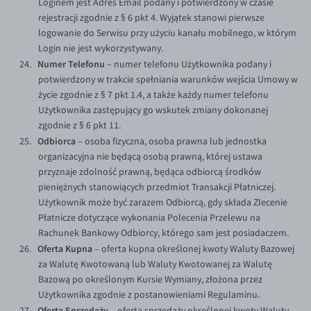
Loginem jest Adres Email podany i potwierdzony w czasie
rejestracji zgodnie z § 6 pkt 4. Wyjątek stanowi pierwsze
logowanie do Serwisu przy użyciu kanału mobilnego, w którym
Login nie jest wykorzystywany.
Numer Telefonu
– numer telefonu Użytkownika podany i
potwierdzony w trakcie spełniania warunków wejścia Umowy w
życie zgodnie z § 7 pkt 1.4, a także każdy numer telefonu
Użytkownika zastępujący go wskutek zmiany dokonanej
zgodnie z § 6 pkt 11.
Odbiorca
– osoba fizyczna, osoba prawna lub jednostka
organizacyjna nie będącą osobą prawną, której ustawa
przyznaje zdolność prawną, będąca odbiorcą środków
pieniężnych stanowiących przedmiot Transakcji Płatniczej.
Użytkownik może być zarazem Odbiorcą, gdy składa Zlecenie
Płatnicze dotyczące wykonania Polecenia Przelewu na
Rachunek Bankowy Odbiorcy, którego sam jest posiadaczem.
Oferta Kupna
– oferta kupna określonej kwoty Waluty Bazowej
za Walutę Kwotowaną lub Waluty Kwotowanej za Walutę
Bazową po określonym Kursie Wymiany, złożona przez
Użytkownika zgodnie z postanowieniami Regulaminu.
Oferta Sprzedaży
– oferta sprzedaży określonej kwoty Waluty