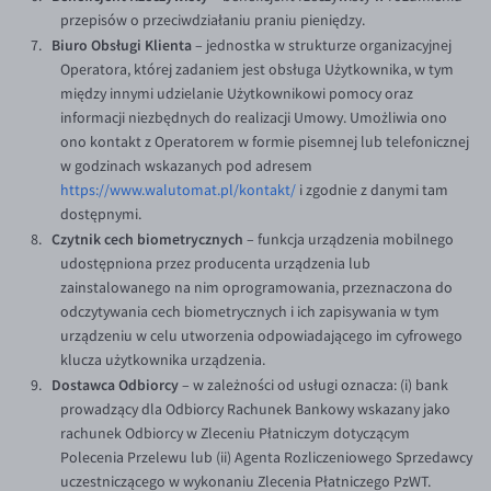
EUR/ILS
przepisów o przeciwdziałaniu praniu pieniędzy.
Biuro Obsługi Klienta
– jednostka w strukturze organizacyjnej
EUR/JPY
Operatora, której zadaniem jest obsługa Użytkownika, w tym
EUR/NZD
między innymi udzielanie Użytkownikowi pomocy oraz
informacji niezbędnych do realizacji Umowy. Umożliwia ono
EUR/RON
ono kontakt z Operatorem w formie pisemnej lub telefonicznej
EUR/SGD
w godzinach wskazanych pod adresem
https://www.walutomat.pl/kontakt/
i zgodnie z danymi tam
EUR/TRY
dostępnymi.
EUR/ZAR
Czytnik cech biometrycznych
– funkcja urządzenia mobilnego
udostępniona przez producenta urządzenia lub
GBP/USD
zainstalowanego na nim oprogramowania, przeznaczona do
USD/CHF
odczytywania cech biometrycznych i ich zapisywania w tym
urządzeniu w celu utworzenia odpowiadającego im cyfrowego
GBP/CHF
klucza użytkownika urządzenia.
Dostawca Odbiorcy
– w zależności od usługi oznacza: (i) bank
prowadzący dla Odbiorcy Rachunek Bankowy wskazany jako
rachunek Odbiorcy w Zleceniu Płatniczym dotyczącym
Polecenia Przelewu lub (ii) Agenta Rozliczeniowego Sprzedawcy
uczestniczącego w wykonaniu Zlecenia Płatniczego PzWT.