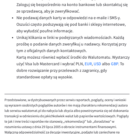
Zaloguj się bezpośrednio na konto bankowe lub skontaktuj się
ze sprzedawcą, aby je zweryfikować.
Nie podawaj danych karty w odpowiedzi na e-maile i SMS-y.
Oszuści często podszywają się pod banki i sklepy internetowe,
aby wyłudzić poufne informacje.
Unikaj klikania w linki w podejrzanych wiadomościach. Każdą
prośbę o podanie danych zweryfikuj u nadawcy. Korzystaj przy
tym z oficjalnych danych kontaktowych.
Kartą możesz również wpłacić środki do Walutomatu. Wystarczy
użyć Visa lub Mastercard i wybrać PLN,
EUR
,
USD
albo
GBP
. To
dobre rozwiązanie przy przelewach z zagranicy, gdy
standardowe opłaty są wysokie.
Przedstawione, w dystrybuowanych przez serwis raportach, poglądy, oceny i wnioski
są wyrazem osobistych poglądów autorów i nie mają charakteru rekomendacji autora
lub serwisu walutomat.pl do nabycia lub zbycia albo powstrzymania się od dokonania
transakcji w odniesieniu do jakichkolwiek walut lub papierów wartościowych. Poglądy
te jak i inne treści raportów nie stanowią „rekomendacji" lub „doradztwa" w
rozumieniu ustawy z dnia 29 lipca 2005 o obrocie instrumentami finansowymi.
Wyłączną odpowiedzialność za decyzje inwestycyjne, podjęte lub zaniechane na