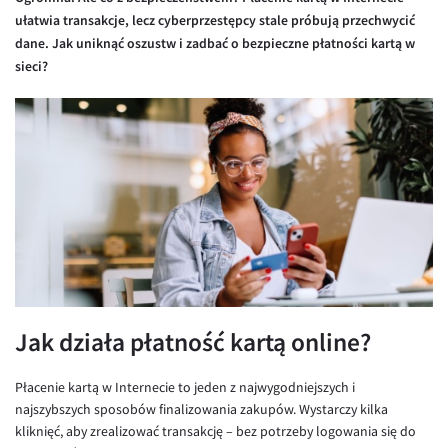
Inne pary walutowe
Aplikacja mobilna
Poradnik
ułatwia transakcje, lecz cyberprzestępcy stale próbują przechwycić
dane. Jak uniknąć oszustw i zadbać o bezpieczne płatności kartą w
KONTAKT
Bezpieczeństwo
AUD/PLN
sieci?
Pomoc
Kontakt
BGN/PLN
PL
Dla mediów
CAD/PLN
Pomoc
CNY/PLN
FAQ
HKD/PLN
Konto i opłaty
HUF/PLN
Wymiana walut
ILS/PLN
Banki i przelewy
JPY/PLN
Przelewy zagraniczne
NZD/PLN
Słowniczek
Jak działa płatność kartą online?
RON/PLN
SGD/PLN
Płacenie kartą w Internecie to jeden z najwygodniejszych i
najszybszych sposobów finalizowania zakupów. Wystarczy kilka
TRY/PLN
kliknięć, aby zrealizować transakcję – bez potrzeby logowania się do
ZAR/PLN