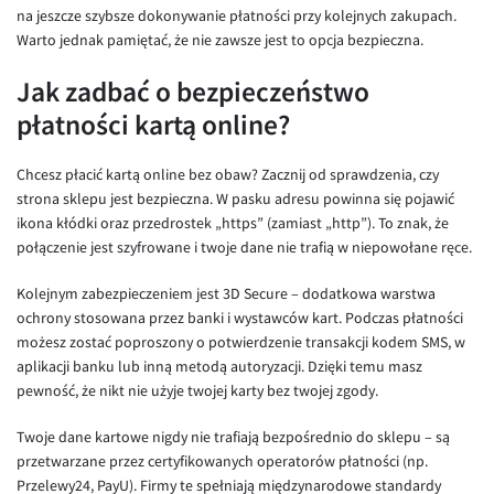
EUR/ILS
na jeszcze szybsze dokonywanie płatności przy kolejnych zakupach.
Warto jednak pamiętać, że nie zawsze jest to opcja bezpieczna.
EUR/JPY
Jak zadbać o bezpieczeństwo
EUR/NZD
płatności kartą online?
EUR/RON
EUR/SGD
Chcesz płacić kartą online bez obaw? Zacznij od sprawdzenia, czy
EUR/TRY
strona sklepu jest bezpieczna. W pasku adresu powinna się pojawić
ikona kłódki oraz przedrostek „https” (zamiast „http”). To znak, że
EUR/ZAR
połączenie jest szyfrowane i twoje dane nie trafią w niepowołane ręce.
GBP/USD
Kolejnym zabezpieczeniem jest 3D Secure – dodatkowa warstwa
USD/CHF
ochrony stosowana przez banki i wystawców kart. Podczas płatności
GBP/CHF
możesz zostać poproszony o potwierdzenie transakcji kodem SMS, w
aplikacji banku lub inną metodą autoryzacji. Dzięki temu masz
pewność, że nikt nie użyje twojej karty bez twojej zgody.
Twoje dane kartowe nigdy nie trafiają bezpośrednio do sklepu – są
przetwarzane przez certyfikowanych operatorów płatności (np.
Przelewy24, PayU). Firmy te spełniają międzynarodowe standardy