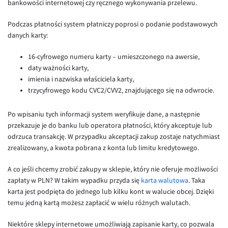
bankowości internetowej czy ręcznego wykonywania przelewu.
EUR/USD
Podczas płatności system płatniczy poprosi o podanie podstawowych
EUR/GBP
danych karty:
EUR/CHF
16-cyfrowego numeru karty – umieszczonego na awersie,
EUR/CZK
daty ważności karty,
imienia i nazwiska właściciela karty,
EUR/DKK
trzycyfrowego kodu CVC2/CVV2, znajdującego się na odwrocie.
EUR/NOK
Po wpisaniu tych informacji system weryfikuje dane, a następnie
EUR/SEK
przekazuje je do banku lub operatora płatności, który akceptuje lub
EUR/AUD
odrzuca transakcję. W przypadku akceptacji zakup zostaje natychmiast
zrealizowany, a kwota pobrana z konta lub limitu kredytowego.
EUR/BGN
EUR/CAD
A co jeśli chcemy zrobić zakupy w sklepie, który nie oferuje możliwości
zapłaty w PLN? W takim wypadku przyda się
karta walutowa
. Taka
EUR/CNY
karta jest podpięta do jednego lub kilku kont w walucie obcej. Dzięki
EUR/HKD
temu jedną kartą możesz zapłacić w wielu różnych walutach.
EUR/HUF
Niektóre sklepy internetowe umożliwiają zapisanie karty, co pozwala