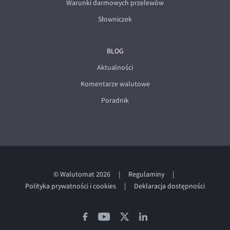
Warunki darmowych przelewów
Słowniczek
BLOG
Aktualności
Komentarze walutowe
Poradnik
© Walutomat 2026
|
Regulaminy
|
Polityka prywatności i cookies
|
Deklaracja dostępności