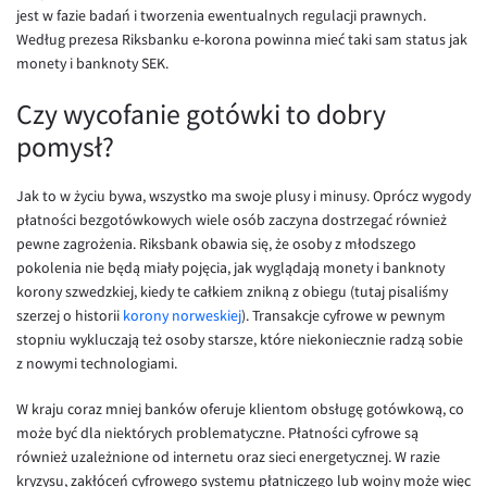
jest w fazie badań i tworzenia ewentualnych regulacji prawnych.
Według prezesa Riksbanku e-korona powinna mieć taki sam status jak
monety i banknoty SEK.
Czy wycofanie gotówki to dobry
pomysł?
Jak to w życiu bywa, wszystko ma swoje plusy i minusy. Oprócz wygody
płatności bezgotówkowych wiele osób zaczyna dostrzegać również
pewne zagrożenia. Riksbank obawia się, że osoby z młodszego
pokolenia nie będą miały pojęcia, jak wyglądają monety i banknoty
korony szwedzkiej, kiedy te całkiem znikną z obiegu (tutaj pisaliśmy
szerzej o historii
korony norweskiej
). Transakcje cyfrowe w pewnym
stopniu wykluczają też osoby starsze, które niekoniecznie radzą sobie
z nowymi technologiami.
W kraju coraz mniej banków oferuje klientom obsługę gotówkową, co
może być dla niektórych problematyczne. Płatności cyfrowe są
również uzależnione od internetu oraz sieci energetycznej. W razie
kryzysu, zakłóceń cyfrowego systemu płatniczego lub wojny może więc