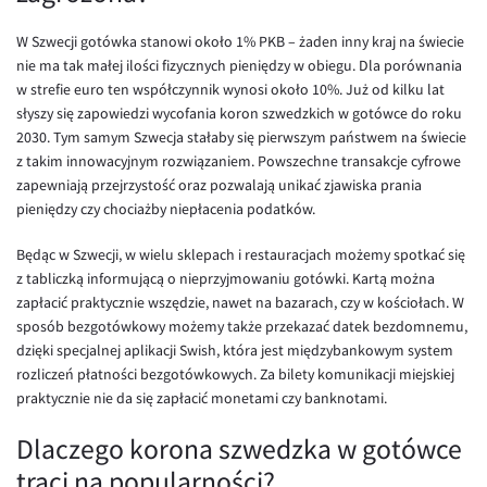
EUR/USD
W Szwecji gotówka stanowi około 1% PKB – żaden inny kraj na świecie
nie ma tak małej ilości fizycznych pieniędzy w obiegu. Dla porównania
EUR/GBP
w strefie euro ten współczynnik wynosi około 10%. Już od kilku lat
EUR/CHF
słyszy się zapowiedzi wycofania koron szwedzkich w gotówce do roku
2030. Tym samym Szwecja stałaby się pierwszym państwem na świecie
EUR/CZK
z takim innowacyjnym rozwiązaniem. Powszechne transakcje cyfrowe
EUR/DKK
zapewniają przejrzystość oraz pozwalają unikać zjawiska prania
pieniędzy czy chociażby niepłacenia podatków.
EUR/NOK
EUR/SEK
Będąc w Szwecji, w wielu sklepach i restauracjach możemy spotkać się
z tabliczką informującą o nieprzyjmowaniu gotówki. Kartą można
EUR/AUD
zapłacić praktycznie wszędzie, nawet na bazarach, czy w kościołach. W
EUR/BGN
sposób bezgotówkowy możemy także przekazać datek bezdomnemu,
dzięki specjalnej aplikacji Swish, która jest międzybankowym system
EUR/CAD
rozliczeń płatności bezgotówkowych. Za bilety komunikacji miejskiej
EUR/CNY
praktycznie nie da się zapłacić monetami czy banknotami.
EUR/HKD
Dlaczego korona szwedzka w gotówce
EUR/HUF
traci na popularności?