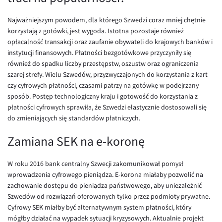
EUR/ILS
Najważniejszym powodem, dla którego Szwedzi coraz mniej chętnie
EUR/JPY
korzystają z gotówki, jest wygoda. Istotna pozostaje również
EUR/NZD
opłacalność transakcji oraz zaufanie obywateli do krajowych banków i
instytucji finansowych. Płatności bezgotówkowe przyczyniły się
EUR/RON
również do spadku liczby przestępstw, oszustw oraz ograniczenia
EUR/SGD
szarej strefy. Wielu Szwedów, przyzwyczajonych do korzystania z kart
czy cyfrowych płatności, czasami patrzy na gotówkę w podejrzany
EUR/TRY
sposób. Postęp technologiczny kraju i gotowość do korzystania z
EUR/ZAR
płatności cyfrowych sprawiła, że Szwedzi elastycznie dostosowali się
do zmieniających się standardów płatniczych.
GBP/USD
USD/CHF
Zamiana SEK na e-koronę
GBP/CHF
W roku 2016 bank centralny Szwecji zakomunikował pomysł
wprowadzenia cyfrowego pieniądza. E-korona miałaby pozwolić na
zachowanie dostępu do pieniądza państwowego, aby uniezależnić
Szwedów od rozwiązań oferowanych tylko przez podmioty prywatne.
Cyfrowy SEK miałby być alternatywnym system płatności, który
mógłby działać na wypadek sytuacji kryzysowych. Aktualnie projekt