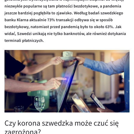
Inne pary walutowe
Aplikacja mobilna
Poradnik
niezwykle popularne są tam płatności bezdotykowe, a pandemia
jeszcze bardziej pogłębiła to zjawisko. Według badań szwedzkiego
KONTAKT
Bezpieczeństwo
AUD/PLN
banku Klarna aktualnie 73% transakcji odbywa się w sposób
Pomoc
Kontakt
BGN/PLN
PL
bezdotykowy, natomiast przed pandemią było to około 63%. Jak
widać, Szwedzi unikają nie tylko banknotów, ale również dotykania
Dla mediów
CAD/PLN
Pomoc
terminali płatniczych.
CNY/PLN
FAQ
HKD/PLN
Konto i opłaty
HUF/PLN
Wymiana walut
ILS/PLN
Banki i przelewy
JPY/PLN
Przelewy zagraniczne
NZD/PLN
Słowniczek
RON/PLN
SGD/PLN
Czy korona szwedzka może czuć się
TRY/PLN
zagrożona?
ZAR/PLN