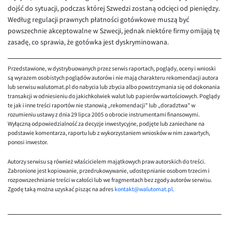
dojść do sytuacji, podczas której Szwedzi zostaną odcięci od pieniędzy.
Według regulacji prawnych płatności gotówkowe muszą być
powszechnie akceptowalne w Szwecji, jednak niektóre firmy omijają tę
zasadę, co sprawia, że gotówka jest dyskryminowana.
Przedstawione, w dystrybuowanych przez serwis raportach, poglądy, oceny i wnioski
są wyrazem osobistych poglądów autorów i nie mają charakteru rekomendacji autora
lub serwisu walutomat.pl do nabycia lub zbycia albo powstrzymania się od dokonania
transakcji w odniesieniu do jakichkolwiek walut lub papierów wartościowych. Poglądy
te jak i inne treści raportów nie stanowią „rekomendacji" lub „doradztwa" w
rozumieniu ustawy z dnia 29 lipca 2005 o obrocie instrumentami finansowymi.
Wyłączną odpowiedzialność za decyzje inwestycyjne, podjęte lub zaniechane na
podstawie komentarza, raportu lub z wykorzystaniem wniosków w nim zawartych,
ponosi inwestor.
Autorzy serwisu są również właścicielem majątkowych praw autorskich do treści.
Zabronione jest kopiowanie, przedrukowywanie, udostępnianie osobom trzecim i
rozpowszechnianie treści w całości lub we fragmentach bez zgody autorów serwisu.
Zgodę taką można uzyskać pisząc na adres
kontakt@walutomat.pl
.