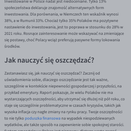
Inwestowanie w Polsce nadal jest niedoceniane. Tylko 13%
społeczeństwa deklaruje znajomość alternatywnych form
inwestowania. Dla porównania, w Niemczech ten wskaźnik wynosi
38%, a w Rumunii 33%. Chociaż tylko 35% Polaków ma pozytywne
nastawienie do inwestowania, jest to poprawa w stosunku do 28% w
2021 roku. Rosnące zainteresowanie może wskazywać na zmieniające
się postawy, choć Polacy wciąż preferują pasywne formy lokowania
środków.
Jak nauczyć się oszczędzać?
Zastanawiasz się, jak nauczyć się oszczędzać? Zacznij od
uświadomienia sobie, dlaczego oszczędzanie jest tak ważne,
szczególnie w kontekście niepewności gospodarczej i przyszłości, na
przykład emerytury. Raport pokazuje, że wielu Polaków nie ma
wystarczających oszczędności, aby utrzymać się dłużej niż pół roku, co
staje się szczególnie problematyczne w czasach kryzysów, takich jak
wysoka inflacja czy nagłe zmiany na rynku pracy. Twoje oszczędności
to nie tylko
poduszka finansowa
na wypadek niespodziewanych
wydatków, ale także sposób na zapewnienie sobie spokojnej starości.