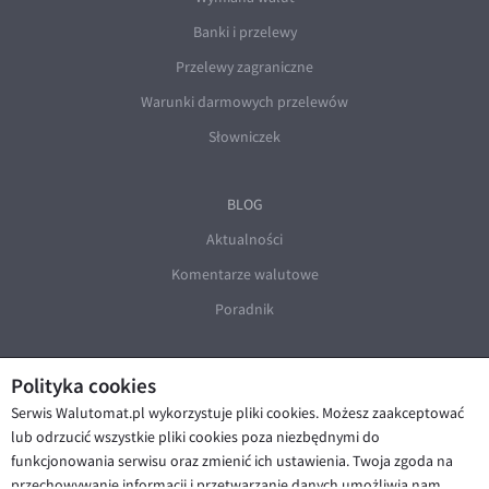
Banki i przelewy
Przelewy zagraniczne
Warunki darmowych przelewów
Słowniczek
BLOG
Aktualności
Komentarze walutowe
Poradnik
Polityka cookies
Serwis Walutomat.pl wykorzystuje pliki cookies. Możesz zaakceptować
lub odrzucić wszystkie pliki cookies poza niezbędnymi do
funkcjonowania serwisu oraz zmienić ich ustawienia. Twoja zgoda na
© Walutomat 2026
|
Regulaminy
|
przechowywanie informacji i przetwarzanie danych umożliwia nam