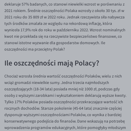
deklaruje 57% badanych, co stanowi niewielki wzrost w porównaniu z
EUR/USD
2021 rokiem. Średnie oszczędności Polaka wzrosły z około 30 tys. zł w
2021 roku do 35 809 zł w 2022 roku. Jednak rzeczywista siła nabywcza
EUR/GBP
tych środków zmalała ze względu na rekordową inflację, która
EUR/CHF
wyniosła 17,9% rok do roku w październiku 2022. Wzrost nominalnych
kwot nie przekłada się na rzeczywiste bezpieczeństwo finansowe, co
EUR/CZK
stanowi istotne wyzwanie dla gospodarstw domowych. Ile
EUR/DKK
oszczędności ma przeciętny Polak?
EUR/NOK
Ile oszczędności mają Polacy?
EUR/SEK
Chociaż wzrosła średnia wartość oszczędności Polaków, wielu z nich
EUR/AUD
wciąż gromadzi niewielkie sumy. Jedna trzecia najmłodszych
EUR/BGN
oszczędzających (18-34 lata) posiada mniej niż 1000 zł, podczas gdy
osoby z wyższymi zarobkami i wykształceniem deklarują wyższe kwoty.
EUR/CAD
Tylko 17% Polaków posiada oszczędności przekraczające wartość ich
EUR/CNY
rocznych dochodów. Starsze pokolenie (45-64 lata) znacznie częściej
dysponuje wyższymi oszczędnościami Polaków, co wynika z bardziej
EUR/HKD
konserwatywnego podejścia do finansów. Dane wskazują na potrzebę
EUR/HUF
wprowadzenia programów edukacyjnych, które pomogłyby młodszym