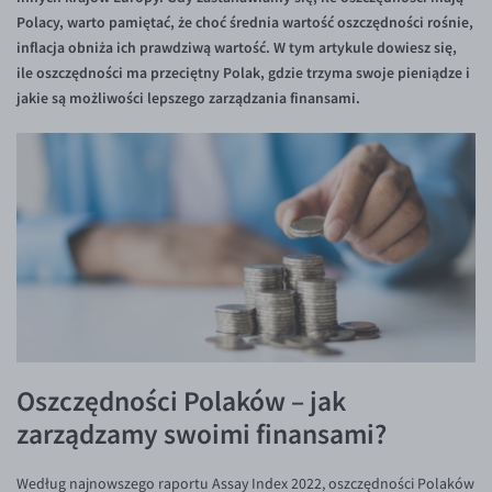
Inne pary walutowe
Aplikacja mobilna
Poradnik
Polacy, warto pamiętać, że choć średnia wartość oszczędności rośnie,
inflacja obniża ich prawdziwą wartość. W tym artykule dowiesz się,
KONTAKT
Bezpieczeństwo
AUD/PLN
ile oszczędności ma przeciętny Polak, gdzie trzyma swoje pieniądze i
Pomoc
Kontakt
BGN/PLN
PL
jakie są możliwości lepszego zarządzania finansami.
Dla mediów
CAD/PLN
Pomoc
CNY/PLN
FAQ
HKD/PLN
Konto i opłaty
HUF/PLN
Wymiana walut
ILS/PLN
Banki i przelewy
JPY/PLN
Przelewy zagraniczne
NZD/PLN
Słowniczek
RON/PLN
Oszczędności Polaków – jak
SGD/PLN
zarządzamy swoimi finansami?
TRY/PLN
Według najnowszego raportu Assay Index 2022, oszczędności Polaków
ZAR/PLN