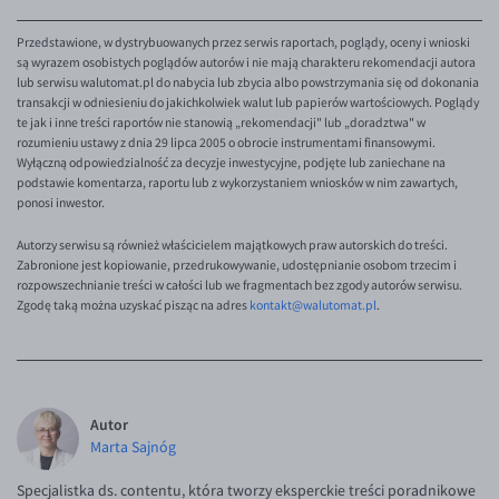
Przedstawione, w dystrybuowanych przez serwis raportach, poglądy, oceny i wnioski
są wyrazem osobistych poglądów autorów i nie mają charakteru rekomendacji autora
lub serwisu walutomat.pl do nabycia lub zbycia albo powstrzymania się od dokonania
transakcji w odniesieniu do jakichkolwiek walut lub papierów wartościowych. Poglądy
te jak i inne treści raportów nie stanowią „rekomendacji" lub „doradztwa" w
rozumieniu ustawy z dnia 29 lipca 2005 o obrocie instrumentami finansowymi.
Wyłączną odpowiedzialność za decyzje inwestycyjne, podjęte lub zaniechane na
podstawie komentarza, raportu lub z wykorzystaniem wniosków w nim zawartych,
ponosi inwestor.
Autorzy serwisu są również właścicielem majątkowych praw autorskich do treści.
Zabronione jest kopiowanie, przedrukowywanie, udostępnianie osobom trzecim i
rozpowszechnianie treści w całości lub we fragmentach bez zgody autorów serwisu.
Zgodę taką można uzyskać pisząc na adres
kontakt@walutomat.pl
.
Autor
Marta Sajnóg
Specjalistka ds. contentu, która tworzy eksperckie treści poradnikowe