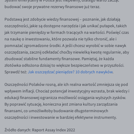
System emerytalny w Polsce jest niepewny, dlatego warto zacząć
budować swoje prywatne rezerwy finansowe już teraz.
Podstawą jest zdobycie wiedzy finansowej – poznanie, jak działają
oszczędności, jakie są dostępne narzędzia i jak unikać pułapek, takich
jak trzymanie pieniędzy w formach tracących na wartości. Poświęć czas
na naukę o inwestowaniu, które pozwala nie tylko chronić, ale i
pomnażać zgromadzone środki. A jeśli chcesz wyrobić w sobie nawyk
oszczędzania, zacznij odkładać choćby niewielką kwotę regularnie, aby
zbudować stabilne fundamenty finansowe. Pamiętaj, że każda
złotówka odłożona dzisiaj to większe bezpieczeństwo w przyszłości.
Sprawdź też:
Jak oszczędzać pieniądze? 10 dobrych nawyków
.
Oszczędności Polaków rosną, ale ich realna wartość zmniejsza się pod
wpływem inflacji. Chociaż potencjał inwestycyjny wzrasta, brak wiedzy i
edukacji finansowej ogranicza możliwość osiągania wyższych zysków.
By poprawić sytuację, konieczna jest zmiana kultury zarządzania
finansami, co umożliwiłoby budowanie długoterminowych
oszczędności i inwestowanie w bardziej efektywne instrumenty.
Źródło danych: Raport Assay Index 2022