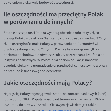
pokoleniom efektywnie budować oszczędności​.
EUR/ILS
EUR/JPY
Ile oszczędności ma przeciętny Polak
EUR/NZD
w porównaniu do innych?
EUR/RON
Średnie oszczędności Polaka wynoszą obecnie około 36 tys. zł, co
EUR/SGD
plasuje Polaków daleko za Niemcami, którzy posiadają średnio 370 tys.
EUR/TRY
zł. Ile oszczędności mają Polacy w porównaniu do Rumunów? Ci
drudzy deklarują średnio 22 tys. zł. Różnice te wynikają nie tylko z
EUR/ZAR
poziomu dochodów, ale również z kultury oszczędzania i zaufania do
GBP/USD
instytucji finansowych. W Polsce niski poziom edukacji finansowej
utrudnia efektywne gromadzenie oszczędności, co negatywnie wpływa
USD/CHF
na stabilność finansową społeczeństwa​.
GBP/CHF
Jakie oszczędności mają Polacy?
Najczęściej Polacy trzymają swoje środki na kontach bankowych (39%)
lub w domu (20%). Popularność lokat terminowych wzrosła z 19% w
2021 roku do 30% w 2022 roku. Ciekawym zjawiskiem jest także
rosnące zainteresowanie
oszczędzaniem w walutach obcych
, co może