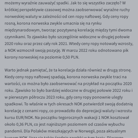
możemy wyraźnie zauważyć spadki. Jak to się wszystko zaczęło? W
EUR/ILS
krótkiej perspektywie czasowej można zaobserwować wyraźne ruchy
EUR/JPY
norweskiej waluty w zależności od cen ropy naftowej. Gdy ceny ropy
rosną, korona norweska zwykle umacnia się na rynku
EUR/NZD
międzynarodowym, tworząc pozytywną korelację między tymi dwoma
EUR/RON
czynnikami. To zjawisko było szczególnie widoczne w drugiej połowie
2020 roku oraz przez cały rok 2021. Wtedy ceny ropy notowały wzrosty,
EUR/SGD
a NOK wzmocnił swoją pozycję. W marcu 2022 roku odnotowano pik
EUR/TRY
korony norweskiej na poziomie 0,50 PLN.
EUR/ZAR
Warto jednak pamiętać, że ta korelacja działa również w drugą stronę.
GBP/USD
Kiedy ceny ropy naftowej spadają, korona norweska zwykle traci na
wartości, co można było zaobserwować na przykład na początku 2020
USD/CHF
roku. Zjawisko to było bardziej widoczne w drugiej połowie 2022 roku i
GBP/CHF
w pierwszym półroczu 2023 roku, gdy ceny ropy ponownie uległy
spadkowi. To właśnie w tych okresach NOK potwierdził swoją dodatnią
korelację z cenami ropy, co prowadziło do deprecjacji waluty i wzrostu
kursu EUR/NOK. Na początku tegorocznych wakacji 1 NOK kosztował
około 0,36 PLN, co jest najniższym poziomem od czasów wybuchu
pandemii. Dla Polaków mieszkających w Norwegii, poza aktualnym
kursem NOK, liczą się także średnie zarobki w tym kraju. Dlaczego