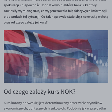
Inne pary walutowe
Aplikacja mobilna
Poradnik
spekulacji i niepewności. Dodatkowo niektóre banki i kantory
zawiesiły wymianę NOK, co wygenerowało falę fałszywych informacji
KONTAKT
Bezpieczeństwo
AUD/PLN
o powodach tej sytuacji. Co tak naprawdę stało się z norweską walutą
Pomoc
Kontakt
BGN/PLN
PL
oraz od czego zależy jej kurs?
Dla mediów
CAD/PLN
Pomoc
CNY/PLN
FAQ
HKD/PLN
Konto i opłaty
HUF/PLN
Wymiana walut
ILS/PLN
Banki i przelewy
JPY/PLN
Przelewy zagraniczne
NZD/PLN
Słowniczek
RON/PLN
Od czego zależy kurs NOK?
SGD/PLN
Kurs korony norweskiej jest determinowany przez wiele czynników
TRY/PLN
ekonomicznych, politycznych i rynkowych. Podobnie jak w przypadku
ZAR/PLN