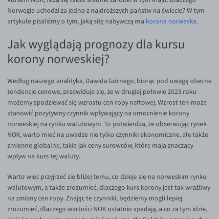
Norwegia uchodzi za jedno z najdroższych państw na świecie? W tym
artykule pisaliśmy o tym, jaką siłę nabywczą ma
korona norweska
.
Jak wyglądają prognozy dla kursu
korony norweskiej?
Według naszego analityka, Dawida Górnego, biorąc pod uwagę obecne
tendencje cenowe, przewiduje się, że w drugiej połowie 2023 roku
możemy spodziewać się wzrostu cen ropy naftowej. Wzrost ten może
stanowić pozytywny czynnik wpływający na umocnienie korony
norweskiej na rynku walutowym. To potwierdza, że obserwując rynek
NOK, warto mieć na uwadze nie tylko czynniki ekonomiczne, ale także
zmienne globalne, takie jak ceny surowców, które mają znaczący
wpływ na kurs tej waluty.
Warto więc przyjrzeć się bliżej temu, co dzieje się na norweskim rynku
walutowym, a także zrozumieć, dlaczego kurs korony jest tak wrażliwy
na zmiany cen ropy. Znając te czynniki, będziemy mogli lepiej
zrozumieć, dlaczego wartości NOK ostatnio spadają, a co za tym idzie,