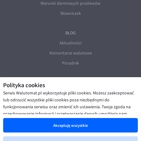
Warunki darmowych przelewów
Słowniczek
BLOG
Aktualności
Komentarze walutowe
Poradnik
Polityka cookies
Serwis Walutomat.pl wykorzystuje pliki cookies. Możesz zaakceptować
lub odrzucić wszystkie pliki cookies poza niezbędnymi do
funkcjonowania serwisu oraz zmienić ich ustawienia. Twoja zgoda na
© Walutomat 2026
|
Regulaminy
|
przechowywanie informacji i przetwarzanie danych umożliwia nam
Polityka prywatności i cookies
|
Deklaracja dostępności
poprawę funkcjonalności strony oraz prezentowanie Ci
Akceptuję wszystkie
spersonalizowanych treści i reklam. Więcej informacji znajdziesz w naszej
Polityce cookies
.