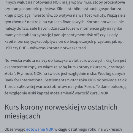
innych walut na notowania NOK mają wpływ m.in. stopy procentowe
czy stan gospodarki państwa. Silna i stabilna sytuacja gospodarcza
EUR/USD
kraju przyciąga inwestorów, co wpływa na wartość waluty. Wiążą się z
EUR/GBP
tym również nastroje na rynkach finansowych. Korona norweska nie
należy do tzw. safe haven. Oznacza to, że w momencie gdy na rynku
EUR/CHF
mamy niestabilną sytuację i panuje sentyment risk off, czyli kiedy
EUR/CZK
kapitał boi się ryzyka, odpływa on do bezpiecznych przystani, jak np.
USD czy CHF – wówczas korona norweska traci.
EUR/DKK
EUR/NOK
Norweska waluta należy do koszyka walut surowcowych. Kraj ten jest
eksporterem ropy, co wiąże ze sobą kurs korony z kursem „czarnego
EUR/SEK
złota”. Płynność NOK na świecie jest względnie niska. Według danych
EUR/AUD
Bank for International Settlements z 2022 roku NOK odpowiada za ok.
1 proc. całkowitej wartości obrotów na rynku Forex. Te dane pokazują,
EUR/BGN
że względnie niski kapitał może zmienić wartość kursu NOK.
EUR/CAD
Kurs korony norweskiej w ostatnich
EUR/CNY
miesiącach
EUR/HKD
EUR/HUF
Obserwując
notowania NOK
w ciągu ostatniego roku, na wykresach