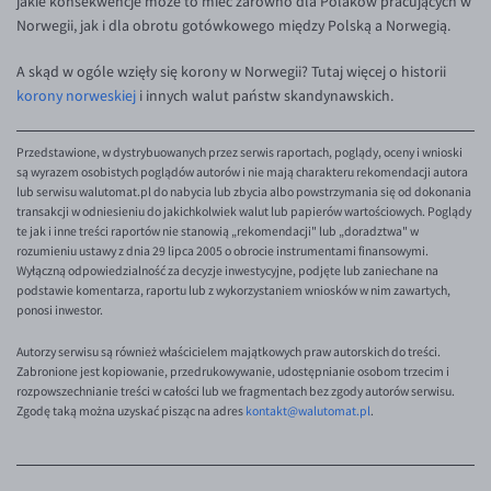
jakie konsekwencje może to mieć zarówno dla Polaków pracujących w
Norwegii, jak i dla obrotu gotówkowego między Polską a Norwegią.
A skąd w ogóle wzięły się korony w Norwegii? Tutaj więcej o historii
korony norweskiej
i innych walut państw skandynawskich.
Przedstawione, w dystrybuowanych przez serwis raportach, poglądy, oceny i wnioski
są wyrazem osobistych poglądów autorów i nie mają charakteru rekomendacji autora
lub serwisu walutomat.pl do nabycia lub zbycia albo powstrzymania się od dokonania
transakcji w odniesieniu do jakichkolwiek walut lub papierów wartościowych. Poglądy
te jak i inne treści raportów nie stanowią „rekomendacji" lub „doradztwa" w
rozumieniu ustawy z dnia 29 lipca 2005 o obrocie instrumentami finansowymi.
Wyłączną odpowiedzialność za decyzje inwestycyjne, podjęte lub zaniechane na
podstawie komentarza, raportu lub z wykorzystaniem wniosków w nim zawartych,
ponosi inwestor.
Autorzy serwisu są również właścicielem majątkowych praw autorskich do treści.
Zabronione jest kopiowanie, przedrukowywanie, udostępnianie osobom trzecim i
rozpowszechnianie treści w całości lub we fragmentach bez zgody autorów serwisu.
Zgodę taką można uzyskać pisząc na adres
kontakt@walutomat.pl
.