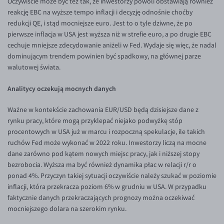
Oczywiście może być też tak, że inwestorzy powoli obstawiają również
reakcję EBC na wyższe tempo inflacji i decyzję odnośnie choćby
EUR/USD
redukcji QE, i stąd mocniejsze euro. Jest to o tyle dziwne, że po
EUR/GBP
pierwsze inflacja w USA jest wyższa niż w strefie euro, a po drugie EBC
cechuje mniejsze zdecydowanie aniżeli w Fed. Wydaje się więc, że nadal
EUR/CHF
dominującym trendem powinien być spadkowy, na głównej parze
EUR/CZK
walutowej świata.
EUR/DKK
Analitycy oczekują mocnych danych
EUR/NOK
Ważne w kontekście zachowania EUR/USD będą dzisiejsze dane z
EUR/SEK
rynku pracy, które mogą przyklepać niejako podwyżkę stóp
EUR/AUD
procentowych w USA już w marcu i rozpoczną spekulacje, ile takich
ruchów Fed może wykonać w 2022 roku. Inwestorzy liczą na mocne
EUR/BGN
dane zarówno pod kątem nowych miejsc pracy, jak i niższej stopy
EUR/CAD
bezrobocia. Wyższa ma być również dynamika płac w relacji r/r o
ponad 4%. Przyczyn takiej sytuacji oczywiście należy szukać w poziomie
EUR/CNY
inflacji, która przekracza poziom 6% w grudniu w USA. W przypadku
EUR/HKD
faktycznie danych przekraczających prognozy można oczekiwać
mocniejszego dolara na szerokim rynku.
EUR/HUF