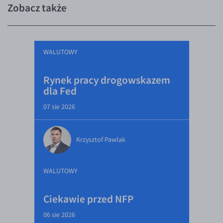
Zobacz także
WALUTOWY
Rynek pracy drogowskazem
dla Fed
07 sie 2026
Krzysztof Pawlak
WALUTOWY
Ciekawie przed NFP
06 sie 2026