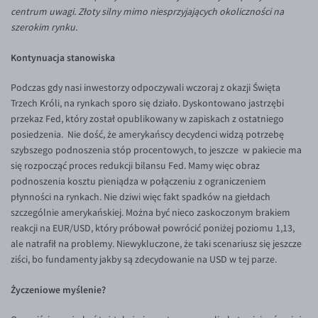
Inne pary walutowe
Aplikacja mobilna
Poradnik
centrum uwagi. Złoty silny mimo niesprzyjających okoliczności na
szerokim rynku.
KONTAKT
Bezpieczeństwo
AUD/PLN
Kontynuacja stanowiska
Pomoc
Kontakt
BGN/PLN
PL
Dla mediów
CAD/PLN
Pomoc
Podczas gdy nasi inwestorzy odpoczywali wczoraj z okazji Święta
Trzech Króli, na rynkach sporo się działo. Dyskontowano jastrzębi
CNY/PLN
FAQ
przekaz Fed, który został opublikowany w zapiskach z ostatniego
HKD/PLN
Konto i opłaty
posiedzenia. Nie dość, że amerykańscy decydenci widzą potrzebę
szybszego podnoszenia stóp procentowych, to jeszcze w pakiecie ma
HUF/PLN
Wymiana walut
się rozpocząć proces redukcji bilansu Fed. Mamy więc obraz
ILS/PLN
Banki i przelewy
podnoszenia kosztu pieniądza w połączeniu z ograniczeniem
płynności na rynkach. Nie dziwi więc fakt spadków na giełdach
JPY/PLN
Przelewy zagraniczne
szczególnie amerykańskiej. Można być nieco zaskoczonym brakiem
NZD/PLN
Słowniczek
reakcji na EUR/USD, który próbował powrócić poniżej poziomu 1,13,
ale natrafił na problemy. Niewykluczone, że taki scenariusz się jeszcze
RON/PLN
ziści, bo fundamenty jakby są zdecydowanie na USD w tej parze.
SGD/PLN
Życzeniowe myślenie?
TRY/PLN
ZAR/PLN