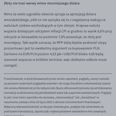
EUR/ILS
Złoty nie traci werwy mimo mocniejszego dolara
EUR/JPY
Mimo że wiele sygnałów obecnie sprzyja za aprecjacją dolara
amerykańskiego, póki co nie spotyka się to z negatywną reakcją na
EUR/NZD
walutach rynków wschodzących w tym złotym. Krajowa waluta
EUR/RON
wsparta dzisiejszym odczytem inflacji CPI w grudniu to wynik 8,6% przy
odczycie w listopadzie na poziomie 7,8% powoduje, że złoty jest
EUR/SGD
mocniejszy. Taki wynik oznacza, że RPP dalej będzie podnosić stopy
EUR/TRY
procentowe i jest to ewidentny argument za kupowaniem PLN.
Zarówno na EUR/PLN poziom 4,55 jak i USD/PLN blisko 4,00 będą
EUR/ZAR
stanowić wsparcie w krótkim terminie, więc delikatne odbicie może
GBP/USD
nastąpić.
USD/CHF
Przedstawione, w dystrybuowanych przez serwis raportach, poglądy, oceny i wnioski
GBP/CHF
są wyrazem osobistych poglądów autorów i nie mają charakteru rekomendacji autora
lub serwisu Walutomat.pl do nabycia lub zbycia albo powstrzymania się od dokonania
transakcji w odniesieniu do jakichkolwiek walut lub papierów wartościowych. Poglądy
te jak i inne treści raportów nie stanowią „rekomendacji" lub „doradztwa" w
rozumieniu ustawy z dnia 29 lipca 2005 o obrocie instrumentami finansowymi.
Wyłączną odpowiedzialność za decyzje inwestycyjne, podjęte lub zaniechane na
podstawie komentarza, raportu lub z wykorzystaniem wniosków w nim zawartych,