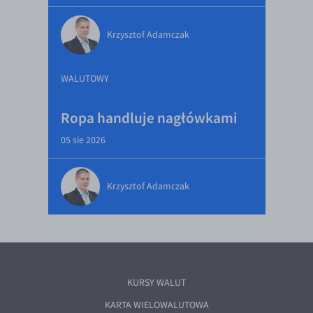
Krzysztof Adamczak
WALUTOWY
Ropa handluje nagłówkami
05 sie 2026
Krzysztof Adamczak
KURSY WALUT
KARTA WIELOWALUTOWA