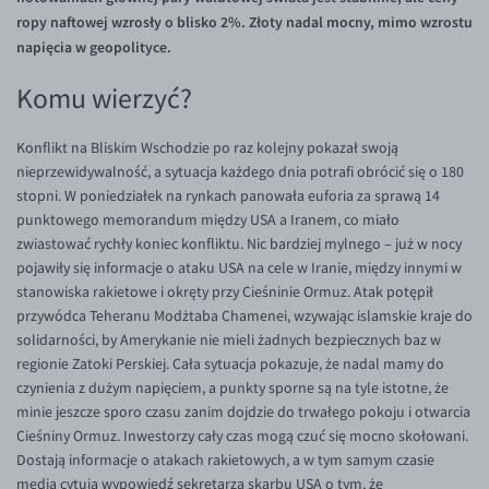
Inne pary walutowe
Aplikacja mobilna
Poradnik
ropy naftowej wzrosły o blisko 2%. Złoty nadal mocny, mimo wzrostu
napięcia w geopolityce.
KONTAKT
Bezpieczeństwo
AUD/PLN
Pomoc
Kontakt
BGN/PLN
Komu wierzyć?
PL
Dla mediów
CAD/PLN
Pomoc
Konflikt na Bliskim Wschodzie po raz kolejny pokazał swoją
CNY/PLN
FAQ
nieprzewidywalność, a sytuacja każdego dnia potrafi obrócić się o 180
stopni. W poniedziałek na rynkach panowała euforia za sprawą 14
HKD/PLN
Konto i opłaty
punktowego memorandum między USA a Iranem, co miało
HUF/PLN
Wymiana walut
zwiastować rychły koniec konfliktu. Nic bardziej mylnego – już w nocy
pojawiły się informacje o ataku USA na cele w Iranie, między innymi w
ILS/PLN
Banki i przelewy
stanowiska rakietowe i okręty przy Cieśninie Ormuz. Atak potępił
JPY/PLN
Przelewy zagraniczne
przywódca Teheranu Modżtaba Chamenei, wzywając islamskie kraje do
solidarności, by Amerykanie nie mieli żadnych bezpiecznych baz w
NZD/PLN
Słowniczek
regionie Zatoki Perskiej. Cała sytuacja pokazuje, że nadal mamy do
RON/PLN
czynienia z dużym napięciem, a punkty sporne są na tyle istotne, że
minie jeszcze sporo czasu zanim dojdzie do trwałego pokoju i otwarcia
SGD/PLN
Cieśniny Ormuz. Inwestorzy cały czas mogą czuć się mocno skołowani.
TRY/PLN
Dostają informacje o atakach rakietowych, a w tym samym czasie
media cytują wypowiedź sekretarza skarbu USA o tym, że
ZAR/PLN