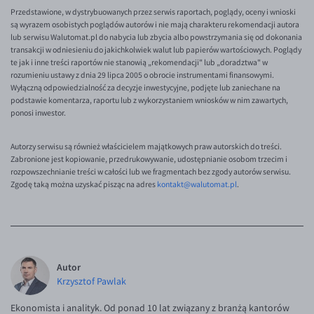
Przedstawione, w dystrybuowanych przez serwis raportach, poglądy, oceny i wnioski
są wyrazem osobistych poglądów autorów i nie mają charakteru rekomendacji autora
lub serwisu Walutomat.pl do nabycia lub zbycia albo powstrzymania się od dokonania
transakcji w odniesieniu do jakichkolwiek walut lub papierów wartościowych. Poglądy
te jak i inne treści raportów nie stanowią „rekomendacji" lub „doradztwa" w
rozumieniu ustawy z dnia 29 lipca 2005 o obrocie instrumentami finansowymi.
Wyłączną odpowiedzialność za decyzje inwestycyjne, podjęte lub zaniechane na
podstawie komentarza, raportu lub z wykorzystaniem wniosków w nim zawartych,
ponosi inwestor.
Autorzy serwisu są również właścicielem majątkowych praw autorskich do treści.
Zabronione jest kopiowanie, przedrukowywanie, udostępnianie osobom trzecim i
rozpowszechnianie treści w całości lub we fragmentach bez zgody autorów serwisu.
Zgodę taką można uzyskać pisząc na adres
kontakt@walutomat.pl
.
Autor
Krzysztof Pawlak
Ekonomista i analityk. Od ponad 10 lat związany z branżą kantorów