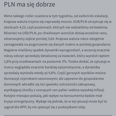
PLN ma się dobrze
EUR/ILS
EUR/JPY
Mimo takiego roller coastera w tym tygodniu, od euforii do eskalacji,
EUR/NZD
krajowa waluta trzyma się naprawdę mocno. EUR/PLN utrzymuje się w
okolicach 4,23, czyli poziomach, których nie widzieliśmy od kwietnia.
EUR/RON
Również na USD/PLN, po chwilowym wzroście dzisiaj wcześnie rano,
EUR/SGD
obserwujemy zejście poniżej 3,64. Krajowa waluta nieco obojętnie
zareagowała na pogorszenie się danych makro w polskiej gospodarce.
EUR/TRY
Najpierw mieliśmy spadek dynamiki wynagrodzeń, a wczoraj znacznie
EUR/ZAR
niższy odczyt sprzedaży detalicznej za kwiecień, który wyniósł raptem
2,8% przy oczekiwaniach na poziomie 3%. Trzeba dodać, że sytuacja w
GBP/USD
marcu wyglądała znacznie bardziej optymistycznie, a dynamika
USD/CHF
sprzedaży wyniosła wtedy aż 9,8%. Część gorszych wyników można
tłumaczyć czynnikami sezonowymi, ale zapewne do gospodarstw
GBP/CHF
domowych wkradło się też zjawisko ostrożności zakupowej,
wynikającej choćby z rosnących cen paliw i widma wysokiej inflacji.
Kolejne miesiące pokażą, jaki wpływ na konsumenta będzie miał
kryzys energetyczny. Wydaje się jednak, że w tej sytuacji może być to
sygnał dla RPP, by nie spieszyć się z podwyżkami stóp.