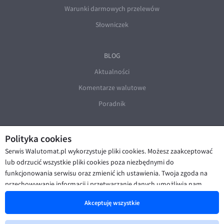
Warunki darmowych przelewów
Słowniczek
BLOG
Aktualności
Komentarze walutowe
Poradnik
Polityka cookies
Serwis Walutomat.pl wykorzystuje pliki cookies. Możesz zaakceptować
lub odrzucić wszystkie pliki cookies poza niezbędnymi do
funkcjonowania serwisu oraz zmienić ich ustawienia. Twoja zgoda na
© Walutomat 2026
|
Regulaminy
|
przechowywanie informacji i przetwarzanie danych umożliwia nam
Polityka prywatności i cookies
|
Deklaracja dostępności
poprawę funkcjonalności strony oraz prezentowanie Ci
Akceptuję wszystkie
spersonalizowanych treści i reklam. Więcej informacji znajdziesz w naszej
Polityce cookies
.