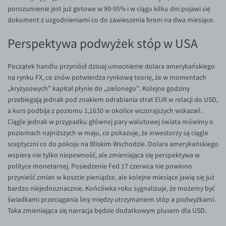
porozumienie jest już gotowe w 90-95% i w ciągu kilku dni pojawi się
EUR/USD
dokument z uzgodnieniami co do zawieszenia broni na dwa miesiące.
EUR/GBP
Perspektywa podwyżek stóp w USA
EUR/CHF
EUR/CZK
Początek handlu przyniósł dzisiaj umocnienie dolara amerykańskiego
na rynku FX, co znów potwierdza rynkową teorię, że w momentach
EUR/DKK
„kryzysowych” kapitał płynie do „zielonego”. Kolejne godziny
EUR/NOK
przebiegają jednak pod znakiem odrabiania strat EUR w relacji do USD,
a kurs podbija z poziomu 1,1630 w okolice wczorajszych wskazań.
EUR/SEK
Ciągle jednak w przypadku głównej pary walutowej świata mówimy o
EUR/AUD
poziomach najniższych w maju, co pokazuje, że inwestorzy są ciągle
sceptyczni co do pokoju na Bliskim Wschodzie. Dolara amerykańskiego
EUR/BGN
wspiera nie tylko niepewność, ale zmieniająca się perspektywa w
EUR/CAD
polityce monetarnej. Posiedzenie Fed 17 czerwca nie powinno
przynieść zmian w koszcie pieniądze, ale kolejne miesiące jawią się już
EUR/CNY
bardzo niejednoznacznie. Końcówka roku sygnalizuje, że możemy być
EUR/HKD
świadkami przeciągania liny między utrzymaniem stóp a podwyżkami.
Taka zmieniająca się narracja będzie dodatkowym plusem dla USD.
EUR/HUF