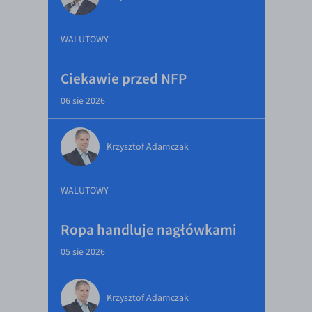
WALUTOWY
Ciekawie przed NFP
06 sie 2026
Krzysztof Adamczak
WALUTOWY
Ropa handluje nagłówkami
05 sie 2026
Krzysztof Adamczak