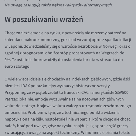
Inne pary walutowe
Aplikacja mobilna
Poradnik
Na uwagę zasługują także wykresy aktywów alternatywnych.
KONTAKT
Bezpieczeństwo
AUD/PLN
W poszukiwaniu wrażeń
Pomoc
Kontakt
BGN/PLN
PL
Chcąc znaleźć emocje na rynku, z pewnością nie możemy patrzeć na
Dla mediów
CAD/PLN
Pomoc
kalendarz makroekonomiczny, gdzie od wczoraj oprócz spadku inflacji
CNY/PLN
FAQ
w Japonii, dowiedzieliśmy się o wzroście bezrobocia w Norwegii oraz o
zgodnej z prognozami obniżce stóp procentowych na Węgrzech do
HKD/PLN
Konto i opłaty
9%. Te ostatnie doprowadziły do osłabienia forinta w stosunku do
HUF/PLN
Wymiana walut
euro i złotego.
ILS/PLN
Banki i przelewy
O wiele więcej dzieje się chociażby na indeksach giełdowych, gdzie dziś
JPY/PLN
Przelewy zagraniczne
niemiecki DAX po raz kolejny wyznaczył historyczne szczyty.
Przypomnę, że w piątek zrobił to francuski CAC i amerykański S&P500.
NZD/PLN
Słowniczek
Patrząc lokalnie, emocje wyczuwalne są na notowaniach głównych
RON/PLN
walut do złotego. Krajowa waluta walczy o utrzymanie zeszłorocznego
umocnienia. Problem w tym, że z technicznego punktu widzenia
SGD/PLN
napotyka ona na kilkunastoletnie linie wsparcia, które chcąc nie chcąc,
TRY/PLN
należy brać pod uwagę, gdyż na rynku znajduje się spora część graczy
zwracających uwagę na aspekt techniczny. W momencie pisania tekstu
ZAR/PLN