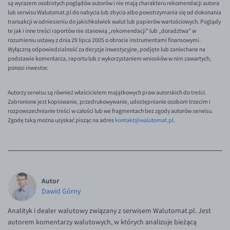
są wyrazem osobistych poglądów autorów i nie mają charakteru rekomendacji autora
lub serwisu Walutomat.pl do nabycia lub zbycia albo powstrzymania się od dokonania
transakcji w odniesieniu do jakichkolwiek walut lub papierów wartościowych. Poglądy
te jak i inne treści raportów nie stanowią „rekomendacji" lub „doradztwa" w
rozumieniu ustawy z dnia 29 lipca 2005 o obrocie instrumentami finansowymi.
Wyłączną odpowiedzialność za decyzje inwestycyjne, podjęte lub zaniechane na
podstawie komentarza, raportu lub z wykorzystaniem wniosków w nim zawartych,
ponosi inwestor.
Autorzy serwisu są również właścicielem majątkowych praw autorskich do treści.
Zabronione jest kopiowanie, przedrukowywanie, udostępnianie osobom trzecim i
rozpowszechnianie treści w całości lub we fragmentach bez zgody autorów serwisu.
Zgodę taką można uzyskać pisząc na adres
kontakt@walutomat.pl
.
Autor
Dawid Górny
Analityk i dealer walutowy związany z serwisem Walutomat.pl. Jest
autorem komentarzy walutowych, w których analizuje bieżącą