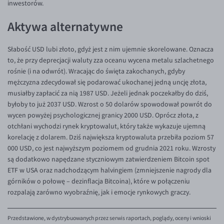
inwestorów.
EUR/ILS
EUR/JPY
Aktywa alternatywne
EUR/NZD
Słabość USD lubi złoto, gdyż jest z nim ujemnie skorelowane. Oznacza
EUR/RON
to, że przy deprecjacji waluty zza oceanu wycena metalu szlachetnego
rośnie (i na odwrót). Wracając do święta zakochanych, gdyby
EUR/SGD
mężczyzna zdecydował się podarować ukochanej jedną uncję złota,
EUR/TRY
musiałby zapłacić za nią 1987 USD. Jeżeli jednak poczekałby do dziś,
byłoby to już 2037 USD. Wzrost o 50 dolarów spowodował powrót do
EUR/ZAR
wycen powyżej psychologicznej granicy 2000 USD. Oprócz złota, z
GBP/USD
otchłani wychodzi rynek kryptowalut, który także wykazuje ujemną
korelację z dolarem. Dziś największa kryptowaluta przebiła poziom 57
USD/CHF
000 USD, co jest najwyższym poziomem od grudnia 2021 roku. Wzrosty
GBP/CHF
są dodatkowo napędzane styczniowym zatwierdzeniem Bitcoin spot
ETF w USA oraz nadchodzącym halvingiem (zmniejszenie nagrody dla
górników o połowę – dezinflacja Bitcoina), które w połączeniu
rozpalają zarówno wyobraźnię, jak i emocje rynkowych graczy.
Przedstawione, w dystrybuowanych przez serwis raportach, poglądy, oceny i wnioski