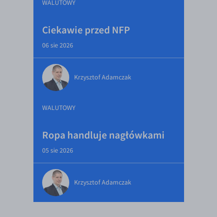
WALUTOWY
Ciekawie przed NFP
06 sie 2026
Krzysztof Adamczak
WALUTOWY
Ropa handluje nagłówkami
05 sie 2026
Krzysztof Adamczak