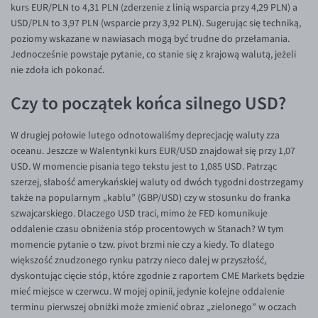
kurs EUR/PLN to 4,31 PLN (zderzenie z linią wsparcia przy 4,29 PLN) a
EUR/USD
USD/PLN to 3,97 PLN (wsparcie przy 3,92 PLN). Sugerując się techniką,
poziomy wskazane w nawiasach mogą być trudne do przełamania.
EUR/GBP
Jednocześnie powstaje pytanie, co stanie się z krajową walutą, jeżeli
EUR/CHF
nie zdoła ich pokonać.
EUR/CZK
Czy to początek końca silnego USD?
EUR/DKK
W drugiej połowie lutego odnotowaliśmy deprecjację waluty zza
EUR/NOK
oceanu. Jeszcze w Walentynki kurs EUR/USD znajdował się przy 1,07
EUR/SEK
USD. W momencie pisania tego tekstu jest to 1,085 USD. Patrząc
szerzej, słabość amerykańskiej waluty od dwóch tygodni dostrzegamy
EUR/AUD
także na popularnym „kablu” (GBP/USD) czy w stosunku do franka
EUR/BGN
szwajcarskiego. Dlaczego USD traci, mimo że FED komunikuje
oddalenie czasu obniżenia stóp procentowych w Stanach? W tym
EUR/CAD
momencie pytanie o tzw. pivot brzmi nie czy a kiedy. To dlatego
EUR/CNY
większość znudzonego rynku patrzy nieco dalej w przyszłość,
dyskontując cięcie stóp, które zgodnie z raportem CME Markets będzie
EUR/HKD
mieć miejsce w czerwcu. W mojej opinii, jedynie kolejne oddalenie
EUR/HUF
terminu pierwszej obniżki może zmienić obraz „zielonego” w oczach