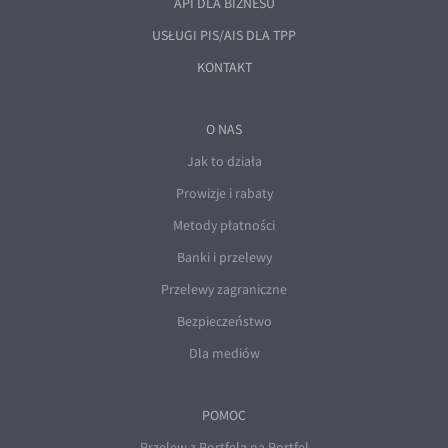
API DLA BIZNESU
USŁUGI PIS/AIS DLA TPP
KONTAKT
O NAS
Jak to działa
Prowizje i rabaty
Metody płatności
Banki i przelewy
Przelewy zagraniczne
Bezpieczeństwo
Dla mediów
POMOC
Przelew z Portfela na Portfel