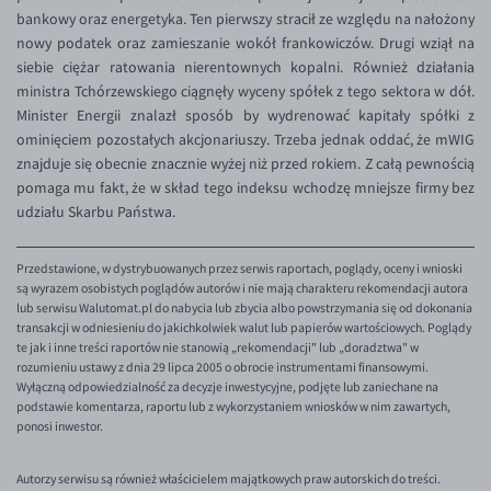
EUR/ILS
bankowy oraz energetyka. Ten pierwszy stracił ze względu na nałożony
nowy podatek oraz zamieszanie wokół frankowiczów. Drugi wziął na
EUR/JPY
siebie ciężar ratowania nierentownych kopalni. Również działania
EUR/NZD
ministra Tchórzewskiego ciągnęły wyceny spółek z tego sektora w dół.
Minister Energii znalazł sposób by wydrenować kapitały spółki z
EUR/RON
ominięciem pozostałych akcjonariuszy. Trzeba jednak oddać, że mWIG
EUR/SGD
znajduje się obecnie znacznie wyżej niż przed rokiem. Z całą pewnością
pomaga mu fakt, że w skład tego indeksu wchodzę mniejsze firmy bez
EUR/TRY
udziału Skarbu Państwa.
EUR/ZAR
GBP/USD
Przedstawione, w dystrybuowanych przez serwis raportach, poglądy, oceny i wnioski
są wyrazem osobistych poglądów autorów i nie mają charakteru rekomendacji autora
USD/CHF
lub serwisu Walutomat.pl do nabycia lub zbycia albo powstrzymania się od dokonania
transakcji w odniesieniu do jakichkolwiek walut lub papierów wartościowych. Poglądy
GBP/CHF
te jak i inne treści raportów nie stanowią „rekomendacji" lub „doradztwa" w
rozumieniu ustawy z dnia 29 lipca 2005 o obrocie instrumentami finansowymi.
Wyłączną odpowiedzialność za decyzje inwestycyjne, podjęte lub zaniechane na
podstawie komentarza, raportu lub z wykorzystaniem wniosków w nim zawartych,
ponosi inwestor.
Autorzy serwisu są również właścicielem majątkowych praw autorskich do treści.