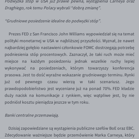
Podwyżka stóp w USA już prawie pewna, wystąpienia Carneya oraz
Inne pary walutowe
Aplikacja mobilna
Poradnik
Draghiego, rok temu Polacy wybrali “dobrą zmianę”.
KONTAKT
Bezpieczeństwo
AUD/PLN
“Grudniowe posiedzenie idealne do podwyżki stóp”.
Pomoc
Kontakt
BGN/PLN
PL
Prezes FED z San Francisco John Williams wypowiedział się na temat
Dla mediów
CAD/PLN
Pomoc
polityki monetarnej w USA w najbliższej przyszłości. Wyznał, że nawet
CNY/PLN
FAQ
najbardziej gołębio nastawieni członkowie FOMC dostrzegają potrzebę
podniesienia stóp procentowych. Zaznaczył, że taki ruch może mieć
HKD/PLN
Konto i opłaty
miejsce na każdym posiedzeniu jednak wszelkie ruchy lepiej
HUF/PLN
Wymiana walut
wykonywać na posiedzeniach, którym towarzyszy konferencja
prasowa. Jest to dość wyraźne wskazanie grudniowego terminu. Rynki
ILS/PLN
Banki i przelewy
już od pewnego czasu wierzą w taki scenariusz. Jego
JPY/PLN
Przelewy zagraniczne
prawdopodobieństwo jest wyceniane już na ponad 70%. FED kładzie
duży nacisk na komunikacje z rynkiem, więc wątpliwe jest, by nie
NZD/PLN
Słowniczek
podniósł kosztu pieniądza jeszcze w tym roku.
RON/PLN
Banki centralne przemawiają.
SGD/PLN
TRY/PLN
Dzisiaj zapowiedziane są wystąpienia publiczne szefów BoE oraz EBC.
Zdecydowanie ważniejsze będzie przemówienie Marka Carneya, który
ZAR/PLN