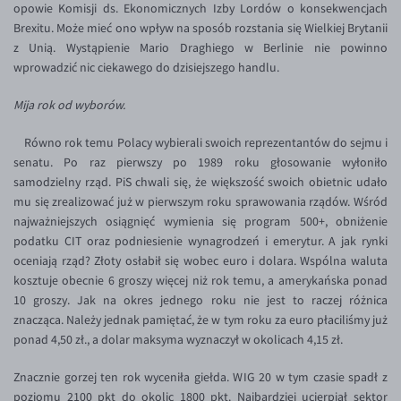
opowie Komisji ds. Ekonomicznych Izby Lordów o konsekwencjach
EUR/USD
Brexitu. Może mieć ono wpływ na sposób rozstania się Wielkiej Brytanii
z Unią. Wystąpienie Mario Draghiego w Berlinie nie powinno
EUR/GBP
wprowadzić nic ciekawego do dzisiejszego handlu.
EUR/CHF
Mija rok od wyborów.
EUR/CZK
Równo rok temu Polacy wybierali swoich reprezentantów do sejmu i
EUR/DKK
senatu. Po raz pierwszy po 1989 roku głosowanie wyłoniło
EUR/NOK
samodzielny rząd. PiS chwali się, że większość swoich obietnic udało
mu się zrealizować już w pierwszym roku sprawowania rządów. Wśród
EUR/SEK
najważniejszych osiągnięć wymienia się program 500+, obniżenie
EUR/AUD
podatku CIT oraz podniesienie wynagrodzeń i emerytur. A jak rynki
oceniają rząd? Złoty osłabił się wobec euro i dolara. Wspólna waluta
EUR/BGN
kosztuje obecnie 6 groszy więcej niż rok temu, a amerykańska ponad
EUR/CAD
10 groszy. Jak na okres jednego roku nie jest to raczej różnica
znacząca. Należy jednak pamiętać, że w tym roku za euro płaciliśmy już
EUR/CNY
ponad 4,50 zł., a dolar maksyma wyznaczył w okolicach 4,15 zł.
EUR/HKD
Znacznie gorzej ten rok wyceniła giełda. WIG 20 w tym czasie spadł z
EUR/HUF
poziomu 2100 pkt do okolic 1800 pkt. Najbardziej ucierpiał sektor