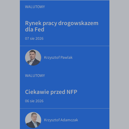
WALUTOWY
Rynek pracy drogowskazem
dla Fed
07 sie 2026
Krzysztof Pawlak
WALUTOWY
Ciekawie przed NFP
06 sie 2026
Krzysztof Adamczak