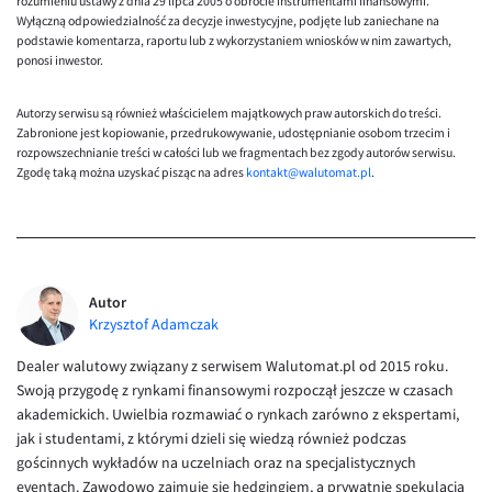
rozumieniu ustawy z dnia 29 lipca 2005 o obrocie instrumentami finansowymi.
Wyłączną odpowiedzialność za decyzje inwestycyjne, podjęte lub zaniechane na
podstawie komentarza, raportu lub z wykorzystaniem wniosków w nim zawartych,
ponosi inwestor.
Autorzy serwisu są również właścicielem majątkowych praw autorskich do treści.
Zabronione jest kopiowanie, przedrukowywanie, udostępnianie osobom trzecim i
rozpowszechnianie treści w całości lub we fragmentach bez zgody autorów serwisu.
Zgodę taką można uzyskać pisząc na adres
kontakt@walutomat.pl
.
Autor
Krzysztof Adamczak
Dealer walutowy związany z serwisem Walutomat.pl od 2015 roku.
Swoją przygodę z rynkami finansowymi rozpoczął jeszcze w czasach
akademickich. Uwielbia rozmawiać o rynkach zarówno z ekspertami,
jak i studentami, z którymi dzieli się wiedzą również podczas
gościnnych wykładów na uczelniach oraz na specjalistycznych
eventach. Zawodowo zajmuje się hedgingiem, a prywatnie spekulacją