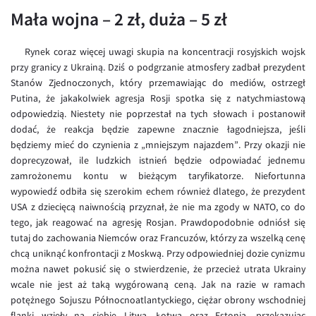
Inne pary walutowe
Aplikacja mobilna
Poradnik
Mała wojna – 2 zł, duża – 5 zł
KONTAKT
Bezpieczeństwo
AUD/PLN
Rynek coraz więcej uwagi skupia na koncentracji rosyjskich wojsk
Pomoc
Kontakt
BGN/PLN
PL
przy granicy z Ukrainą. Dziś o podgrzanie atmosfery zadbał prezydent
Dla mediów
CAD/PLN
Pomoc
Stanów Zjednoczonych, który przemawiając do mediów, ostrzegł
Putina, że jakakolwiek agresja Rosji spotka się z natychmiastową
CNY/PLN
FAQ
odpowiedzią. Niestety nie poprzestał na tych słowach i postanowił
HKD/PLN
Konto i opłaty
dodać, że reakcja będzie zapewne znacznie łagodniejsza, jeśli
będziemy mieć do czynienia z „mniejszym najazdem”. Przy okazji nie
HUF/PLN
Wymiana walut
doprecyzował, ile ludzkich istnień będzie odpowiadać jednemu
ILS/PLN
Banki i przelewy
zamrożonemu kontu w bieżącym taryfikatorze. Niefortunna
wypowiedź odbiła się szerokim echem również dlatego, że prezydent
JPY/PLN
Przelewy zagraniczne
USA z dziecięcą naiwnością przyznał, że nie ma zgody w NATO, co do
NZD/PLN
Słowniczek
tego, jak reagować na agresję Rosjan. Prawdopodobnie odniósł się
tutaj do zachowania Niemców oraz Francuzów, którzy za wszelką cenę
RON/PLN
chcą uniknąć konfrontacji z Moskwą. Przy odpowiedniej dozie cynizmu
SGD/PLN
można nawet pokusić się o stwierdzenie, że przecież utrata Ukrainy
wcale nie jest aż taką wygórowaną ceną. Jak na razie w ramach
TRY/PLN
potężnego Sojuszu Północnoatlantyckiego, ciężar obrony wschodniej
ZAR/PLN
flanki wzięły na siebie Litwa, Łotwa oraz Estonia, przekazując