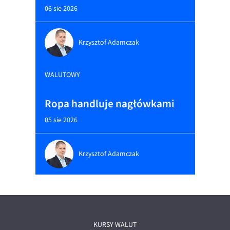
06 sie 2026
Krzysztof Adamczak
WALUTOWY
Ropa handluje nagłówkami
05 sie 2026
Krzysztof Adamczak
KURSY WALUT