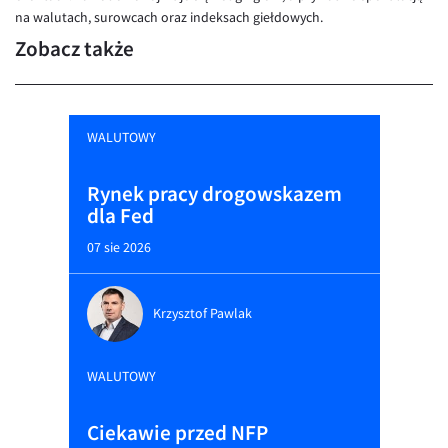
na walutach, surowcach oraz indeksach giełdowych.
Zobacz także
WALUTOWY
Rynek pracy drogowskazem
dla Fed
07 sie 2026
Krzysztof Pawlak
WALUTOWY
Ciekawie przed NFP