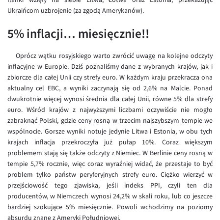
Ukraińcom uzbrojenie (za zgodą Amerykanów).
EUR/USD
5% inflacji… miesięcznie!!
EUR/GBP
EUR/CHF
Oprócz wątku rosyjskiego warto zwrócić uwagę na kolejne odczyty
EUR/CZK
inflacyjne w Europie. Dziś poznaliśmy dane z wybranych krajów, jak i
zbiorcze dla całej Unii czy strefy euro. W każdym kraju przekracza ona
EUR/DKK
aktualny cel EBC, a wyniki zaczynają się od 2,6% na Malcie. Ponad
EUR/NOK
dwukrotnie więcej wynosi średnia dla całej Unii, równe 5% dla strefy
euro. Wśród krajów z najwyższymi liczbami oczywiście nie mogło
EUR/SEK
zabraknąć Polski, gdzie ceny rosną w trzecim najszybszym tempie we
EUR/AUD
wspólnocie. Gorsze wyniki notuje jedynie Litwa i Estonia, w obu tych
krajach inflacja przekroczyła już pułap 10%. Coraz większym
EUR/BGN
problemem stają się także odczyty z Niemiec. W Berlinie ceny rosną w
EUR/CAD
tempie 5,7% rocznie, więc coraz wyraźniej widać, że przestaje to być
problem tylko państw peryferyjnych strefy euro. Ciężko wierzyć w
EUR/CNY
przejściowość tego zjawiska, jeśli indeks PPI, czyli ten dla
EUR/HKD
producentów, w Niemczech wynosi 24,2% w skali roku, lub co jeszcze
bardziej szokujące 5% miesięcznie. Powoli wchodzimy na poziomy
EUR/HUF
absurdu znane z Ameryki Południowej.