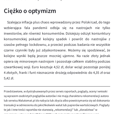
EUR/ILS
Ciężko o optymizm
EUR/JPY
EUR/NZD
Szalejąca inflacja plus chaos wprowadzony przez Polski Ład, do tego
wzbierająca fala pandemii odbija się na nastrojach nie tylko
EUR/RON
inwestorów, ale również konsumentów. Dzisiejszy odczyt koniunktury
EUR/SGD
konsumenckiej pokazał kolejny spadek i powrót do nastrojów z
czasów pełnego lockdownu, a przecież podczas badania nie wszystkie
EUR/TRY
czarne czynniki były już zdyskontowane. Możemy się spodziewać, że
EUR/ZAR
kolejne wyniki będą jeszcze mocniej ujemne. Na razie złoty jednak
opiera się minorowym nastrojom i pozostaje całkiem stabilny podczas
GBP/USD
czwartkowej sesji. Euro kosztuje 4,52 zł, dolar wciąż pozostaje poniżej
USD/CHF
4 złotych, frank i funt nieznacznie drożeją odpowiednio do 4,35 zł oraz
5,42 zł.
GBP/CHF
Przedstawione, w dystrybuowanych przez serwis raportach, poglądy, oceny i wnioski
są wyrazem osobistych poglądów autorów i nie mają charakteru rekomendacji autora
lub serwisu Walutomat.pl do nabycia lub zbycia albo powstrzymania się od dokonania
transakcji w odniesieniu do jakichkolwiek walut lub papierów wartościowych. Poglądy
te jak i inne treści raportów nie stanowią „rekomendacji" lub „doradztwa" w