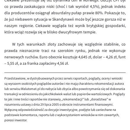
Ciekawie prezentuje się też dynamika cen w Norwegii. Odczyt CPI był
EUR/ILS
co prawda zaskakująco niski (choć i tak wyniósł 4,5%), jednak indeks
EUR/JPY
dla producentów osiągnął absurdalny pułap prawie 80%. Pokazuje to,
że już niebawem sytuacja w Skandynawii może być jeszcze gorsza niż w
EUR/NZD
naszym regionie. Ciekawie wygląda też wynik brytyjskiej gospodarki,
EUR/RON
która wciąż rozwija się w blisko dwucyfrowym tempie.
EUR/SGD
W tych warunkach złoty zachowuje się względnie stabilnie, co
prawda nieznacznie traci na szerokim rynku, jednak nie wykonuje
EUR/TRY
nerwowych ruchów. Euro obecnie kosztuje 4,645 zł, dolar – 4,26 zł, funt
EUR/ZAR
– 5,55 zł, a za franka zapłacimy 4,56 zł.
GBP/USD
Przedstawione, w dystrybuowanych przez serwis raportach, poglądy, oceny i wnioski
USD/CHF
są wyrazem osobistych poglądów autorów i nie mają charakteru rekomendacji autora
lub serwisu Walutomat.pl do nabycia lub zbycia albo powstrzymania się od dokonania
GBP/CHF
transakcji w odniesieniu do jakichkolwiek walut lub papierów wartościowych. Poglądy
te jak i inne treści raportów nie stanowią „rekomendacji" lub „doradztwa" w
rozumieniu ustawy z dnia 29 lipca 2005 o obrocie instrumentami finansowymi.
Wyłączną odpowiedzialność za decyzje inwestycyjne, podjęte lub zaniechane na
podstawie komentarza, raportu lub z wykorzystaniem wniosków w nim zawartych,
ponosi inwestor.