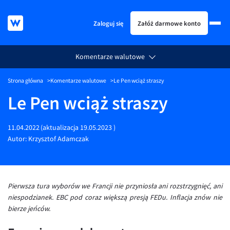
Zaloguj się
Załóż darmowe konto
Komentarze walutowe
KURSY WALUT
Strona główna
Komentarze walutowe
Le Pen wciąż straszy
KARTA WIELOWALUTOWA
Kursy walut
Le Pen wciąż straszy
PRZELEWY ZAGRANICZNE
EUR/PLN
Karta wielowalutowa
ESIM
USD/PLN
Visa Benefit
11.04.2022
(aktualizacja
19.05.2023
)
DLA FIRM
CHF/PLN
Autor:
Krzysztof Adamczak
JAK TO DZIAŁA
GBP/PLN
Dla firm
BLOG
CZK/PLN
API dla biznesu
Jak to działa
Pierwsza tura wyborów we Francji nie przyniosła ani rozstrzygnięć, ani
DKK/PLN
Partnerstwa
Prowizje i rabaty
Blog
niespodzianek. EBC pod coraz większą presją FEDu. Inflacja znów nie
NOK/PLN
Walutomat Business
Metody płatności
Aktualności
bierze jeńców.
SEK/PLN
Program Afiliacyjny
Banki i przelewy
Komentarze walutowe