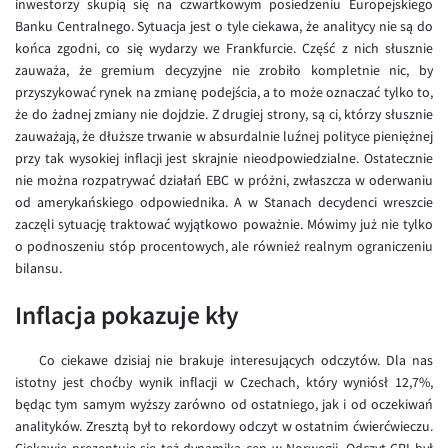
inwestorzy skupią się na czwartkowym posiedzeniu Europejskiego
Banku Centralnego. Sytuacja jest o tyle ciekawa, że analitycy nie są do
EUR/USD
końca zgodni, co się wydarzy we Frankfurcie. Część z nich słusznie
EUR/GBP
zauważa, że gremium decyzyjne nie zrobiło kompletnie nic, by
przyszykować rynek na zmianę podejścia, a to może oznaczać tylko to,
EUR/CHF
że do żadnej zmiany nie dojdzie. Z drugiej strony, są ci, którzy słusznie
EUR/CZK
zauważają, że dłuższe trwanie w absurdalnie luźnej polityce pieniężnej
przy tak wysokiej inflacji jest skrajnie nieodpowiedzialne. Ostatecznie
EUR/DKK
nie można rozpatrywać działań EBC w próżni, zwłaszcza w oderwaniu
EUR/NOK
od amerykańskiego odpowiednika. A w Stanach decydenci wreszcie
zaczęli sytuację traktować wyjątkowo poważnie. Mówimy już nie tylko
EUR/SEK
o podnoszeniu stóp procentowych, ale również realnym ograniczeniu
EUR/AUD
bilansu.
EUR/BGN
Inflacja pokazuje kły
EUR/CAD
EUR/CNY
Co ciekawe dzisiaj nie brakuje interesujących odczytów. Dla nas
istotny jest choćby wynik inflacji w Czechach, który wyniósł 12,7%,
EUR/HKD
będąc tym samym wyższy zarówno od ostatniego, jak i od oczekiwań
EUR/HUF
analityków. Zresztą był to rekordowy odczyt w ostatnim ćwierćwieczu.