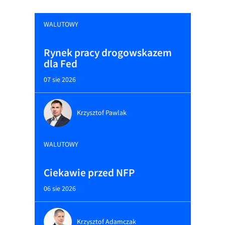
WALUTOWY
Rynek pracy drogowskazem
dla Fed
07 sie 2026
Krzysztof Pawlak
WALUTOWY
Ciekawie przed NFP
06 sie 2026
Krzysztof Adamczak