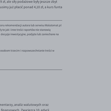
zł, ale siły podażowe były jeszcze zbyt
usimy już płacić ponad 4,10 zł, a kurs funta
teru rekomendacji autora lub serwisu Walutomat.pl
te jak i inne treści raportów nie stanowią
decyzje inwestycyjne, podjęte lub zaniechane na
 osobom trzecim i rozpowszechnianie treści w
omentarzy, analiz walutowych oraz
finansowych. Zwycięzca 10. edycji