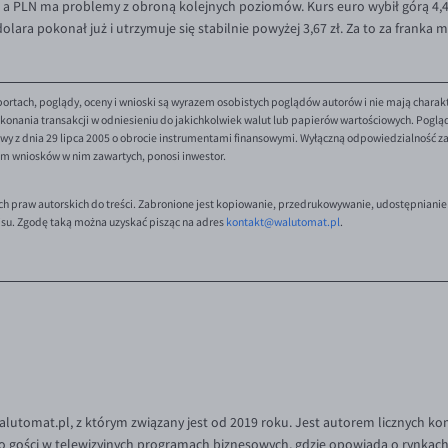
a PLN ma problemy z obroną kolejnych poziomów. Kurs euro wybił górą 4,49 
dolara pokonał już i utrzymuje się stabilnie powyżej 3,67 zł. Za to za franka m
ortach, poglądy, oceny i wnioski są wyrazem osobistych poglądów autorów i nie mają charak
onania transakcji w odniesieniu do jakichkolwiek walut lub papierów wartościowych. Poglądy 
y z dnia 29 lipca 2005 o obrocie instrumentami finansowymi. Wyłączną odpowiedzialność za 
em wniosków w nim zawartych, ponosi inwestor.
ch praw autorskich do treści. Zabronione jest kopiowanie, przedrukowywanie, udostępnianie
isu. Zgodę taką można uzyskać pisząc na adres
kontakt@walutomat.pl
.
Walutomat.pl, z którym związany jest od 2019 roku. Jest autorem licznych k
o gości w telewizyjnych programach biznesowych, gdzie opowiada o rynkach 