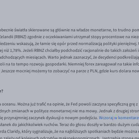
becnie światła skierowane są głównie na władze monetarne, to trudno pom
elandii (RBNZ) zgodnie z oczekiwaniami utrzymał stopy procentowe na niez
dzeniu wskazują, że łamie się opór przed normalizacją polityki pieniężnej. 
żej niż 1,78%. Jeżeli RBNZ chciałby podchodzić racjonalnie do takich założe
nadchodzących miesiącach. Warto jednak zaznaczyć, że decydenci podkreślaj
woli na to tempo rozwoju gospodarki. Niemniej forex zareagował na takie inf
Jeszcze mocniej możemy to zobaczyć na parze z PLN, gdzie kurs dolara nowo
r?
a oceanu. Można już trafić na opinie, że Fed powoli zaczyna specyficzną grę z
żadnych zmianach w polityce monetarnej nie ma mowy. Jednak z drugiej stro
się przynajmniej zaczynek dyskusji o nowym podejściu.
Wczoraj w komentarz
łanek do jakichkolwiek ruchów. Teraz do głosu doszły w bardzo dużym cudzys
rda Claridy, który sygnalizuje, że na najbliższych spotkaniach będzie można
ko zależy od kolejnych odczytów makroekonomicznych. Jastrzębia strona mo