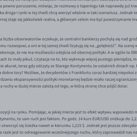
a pewne poruszenie, mówiąc, że rozmowy o taperingu tak naprawdę już trwaj
leka droga i rynki w tej chwili chcą wierzyć właśnie w taki scenariusz. Jedn
rnej staje się jakkolwiek realna, a głównym celem ma być powstrzymanie 
a liczba obserwatorów oczekuje, że centralni bankierzy pochylą się nad groź
emu rozwojowi, a oni w tej samej chwili licytują się na „gołębiość”. Na scen
zekonuje, że nie ma możliwości odejścia od obecnej polityki. A w ogóle to E
kach to mały pikuś. Licytacja na to, kto wykreuje więcej pustego pieniądza,
e akurat, teraz gdy odczyty ze Starego Kontynentu (w ostatnich dniach np. P
 dobre tory? Możliwe, że decydentów z Frankfurtu coraz bardziej niepokoi 
ierdzaniu ekspansywności polityki monetarnej będzie miało raczej ograniczon
 ruchy w dużej mierze zależą od tego, w którą stronę chce pójść dolar.
ozycji na rynku. Pomijając, w jakiej mierze jest to efekt wpływu wypowiedzi
mentu, to sam ruch jest faktem. Po godz. 14 kurs EUR/USD zniżkuje do 1,222
otworzyć się ścieżka nawet w kierunku 1,215 $. Jednak jest jeszcze zdecydow
a razie jest to odreagowanie wcześniejszego ruchu, który zaprowadził nas na