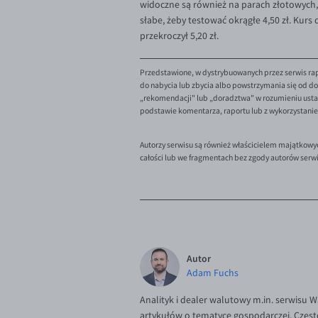
widoczne są również na parach złotowych, 
słabe, żeby testować okrągłe 4,50 zł. Kurs 
przekroczył 5,20 zł.
Przedstawione, w dystrybuowanych przez serwis rap
do nabycia lub zbycia albo powstrzymania się od dok
„rekomendacji" lub „doradztwa" w rozumieniu ustaw
podstawie komentarza, raportu lub z wykorzystani
Autorzy serwisu są również właścicielem majątkowy
całości lub we fragmentach bez zgody autorów serw
Autor
Adam Fuchs
Analityk i dealer walutowy m.in. serwisu 
artykułów o tematyce gospodarczej. Częst