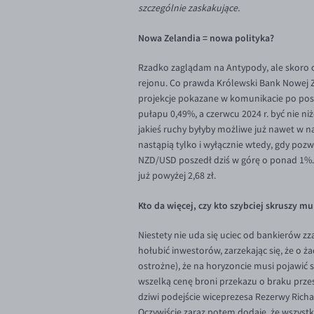
szczególnie zaskakujące.
Nowa Zelandia = nowa polityka?
Rzadko zaglądam na Antypody, ale skoro o
rejonu. Co prawda Królewski Bank Nowej Z
projekcje pokazane w komunikacie po posie
pułapu 0,49%, a czerwcu 2024 r. być nie ni
jakieś ruchy byłyby możliwe już nawet w 
nastąpią tylko i wyłącznie wtedy, gdy poz
NZD/USD poszedł dziś w górę o ponad 1%. 
już powyżej 2,68 zł.
Kto da więcej, czy kto szybciej skruszy mu
Niestety nie uda się uciec od bankierów zz
hołubić inwestorów, zarzekając się, że o 
ostrożne), że na horyzoncie musi pojawić 
wszelką cenę broni przekazu o braku przes
dziwi podejście wiceprezesa Rezerwy Richa
Oczywiście zaraz potem dodaje, że wszyst