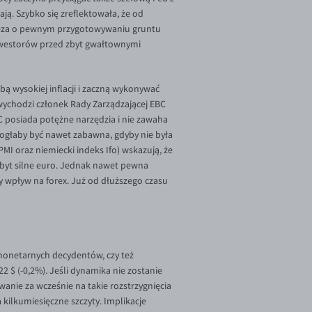
ą. Szybko się zreflektowała, że od
ak teza o pewnym przygotowywaniu gruntu
inwestorów przed zbyt gwałtownymi
bą wysokiej inflacji i zaczną wykonywać
ę wychodzi członek Rady Zarządzającej EBC
BC posiada potężne narzędzia i nie zawaha
 mogłaby być nawet zabawna, gdyby nie była
MI oraz niemiecki indeks Ifo) wskazują, że
zbyt silne euro. Jednak nawet pewna
y wpływ na forex. Już od dłuższego czasu
 monetarnych decydentów, czy też
 $ (-0,2%). Jeśli dynamika nie zostanie
anie za wcześnie na takie rozstrzygnięcia
 kilkumiesięczne szczyty. Implikacje