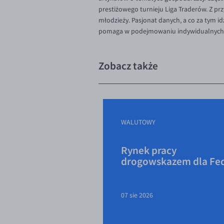
prestiżowego turnieju Liga Traderów. Z p
młodzieży. Pasjonat danych, a co za tym 
pomaga w podejmowaniu indywidualnych d
Zobacz także
WALUTOWY
Rynek pracy
drogowskazem dla Fe
07 sie 2026