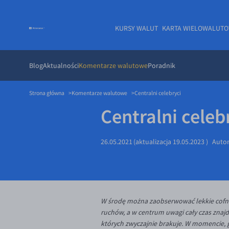
KURSY WALUT
KARTA WIELOWALUT
Blog
Aktualności
Komentarze walutowe
Poradnik
Strona główna
Komentarze walutowe
Centralni celebryci
Centralni celeb
26.05.2021
(aktualizacja
19.05.2023
)
Auto
W środę można zaobserwować lekkie cofnię
ruchów, a w centrum uwagi cały czas znajdu
których zwyczajnie brakuje. W momencie, g