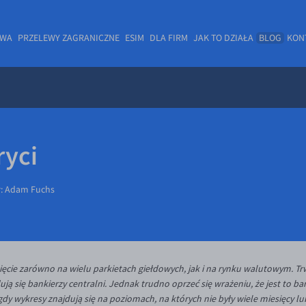
OWA
PRZELEWY ZAGRANICZNE
ESIM
DLA FIRM
JAK TO DZIAŁA
BLOG
KON
ryci
r:
Adam Fuchs
cie zarówno na wielu parkietach giełdowych, jak i na rynku walutowym. Trw
ją się bankierzy centralni. Jednak trudno oprzeć się wrażeniu, że jest to ba
dy wykresy znajdują się na poziomach, na których nie były wiele miesięcy l