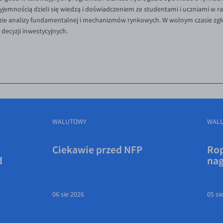
rzyjemnością dzieli się wiedzą i doświadczeniem ze studentami i uczniami w
idzie analizy fundamentalnej i mechanizmów rynkowych. W wolnym czasie zgł
ecyzji inwestycyjnych.
WALUTOWY
WAL
Ciekawie przed NFP
Rop
d
na
06 sie 2026
05 si