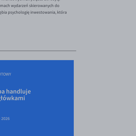
 ramach wydarzeń skierowanych do
ębia psychologię inwestowania, która
UTOWY
a handluje
główkami
e 2026