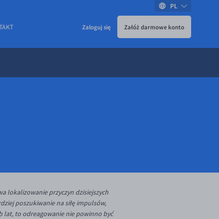
PL
TAKT
Zaloguj się
Załóż darmowe konto
a lokalizowanie przyczyn dzisiejszych
rdziej poszukiwanie na siłę impulsów,
ub lat, to odreagowanie nie powinno być