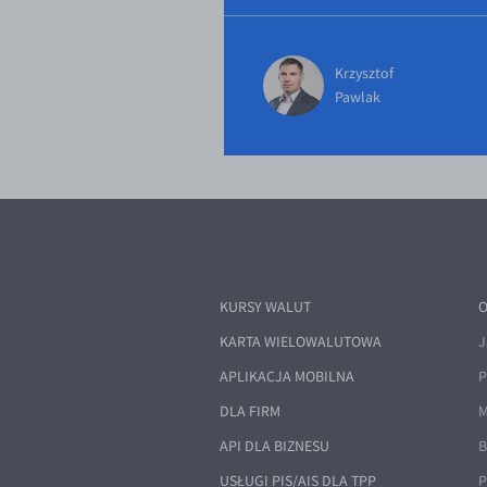
Krzysztof
Pawlak
KURSY WALUT
O
KARTA WIELOWALUTOWA
J
APLIKACJA MOBILNA
P
DLA FIRM
M
API DLA BIZNESU
B
USŁUGI PIS/AIS DLA TPP
P