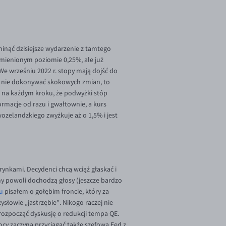
inąć dzisiejsze wydarzenie z tamtego
mienionym poziomie 0,25%, ale już
We wrześniu 2022 r. stopy mają dojść do
ń i nie dokonywać skokowych zmian, to
ą na każdym kroku, że podwyżki stóp
ormacje od razu i gwałtownie, a kurs
zelandzkiego zwyżkuje aż o 1,5% i jest
 rynkami. Decydenci chcą wciąż głaskać i
ny powoli dochodzą głosy (jeszcze bardzo
u
pisałem o gołębim froncie, który za
łowie „jastrzębie”. Nikogo raczej nie
 rozpocząć dyskusję o redukcji tempa QE.
cy zaczyna przyciągać także szefową Fed z