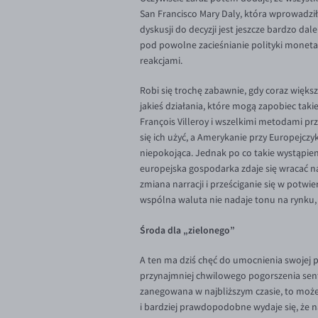
San Francisco Mary Daly, która wprowadził
dyskusji do decyzji jest jeszcze bardzo da
pod powolne zacieśnianie polityki moneta
reakcjami.
Robi się trochę zabawnie, gdy coraz większ
jakieś działania, które mogą zapobiec taki
François Villeroy i wszelkimi metodami pr
się ich użyć, a Amerykanie przy Europejczy
niepokojąca. Jednak po co takie wystąpieni
europejska gospodarka zdaje się wracać na
zmiana narracji i prześciganie się w potw
wspólna waluta nie nadaje tonu na rynku, a
Środa dla „zielonego”
A ten ma dziś chęć do umocnienia swojej p
przynajmniej chwilowego pogorszenia senty
zanegowana w najbliższym czasie, to może 
i bardziej prawdopodobne wydaje się, że n